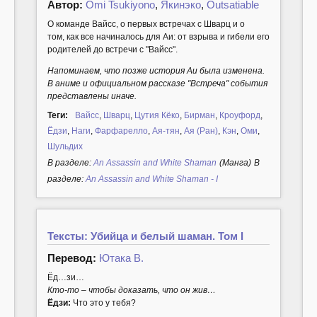
Автор:
Omi Tsukiyono
,
Якинэко
,
Outsatiable
О команде Вайсс, о первых встречах с Шварц и о
том, как все начиналось для Аи: от взрыва и гибели его
родителей до встречи с "Вайсс".
Напоминаем, что позже история Аи была изменена.
В аниме и официальном рассказе "Встреча" события
представлены иначе.
Теги:
Вайсс
,
Шварц
,
Цутия Кёко
,
Бирман
,
Кроуфорд
,
Ёдзи
,
Наги
,
Фарфарелло
,
Ая-тян
,
Ая (Ран)
,
Кэн
,
Оми
,
Шульдих
В разделе:
An Assassin and White Shaman
(Манга)
В
разделе:
An Assassin and White Shaman - I
Тексты: Убийца и белый шаман. Том I
Перевод:
Ютака В.
Ёд…зи…
Кто-то – чтобы доказать, что он жив…
Ёдзи:
Что это у тебя?