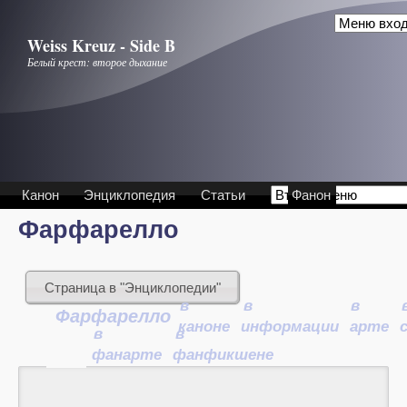
Перейти к основному содержанию
Weiss Kreuz - Side B
Белый крест: второе дыхание
Канон
Энциклопедия
Статьи
Фанон
Фарфарелло
Страница в "Энциклопедии"
в
в
в
Фарфарелло
каноне
информации
арте
в
в
фанарте
фанфикшене