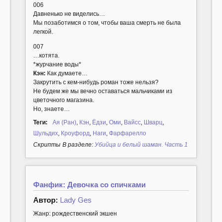
006
Давненько не виделись…
Мы позаботимся о том, чтобы ваша смерть не была
легкой.
007
…котята.
*журчание воды*
Кэн:
Как думаете…
Закрутить с кем-нибудь роман тоже нельзя?
Не будем же мы вечно оставаться мальчиками из
цветочного магазина.
Но, знаете…
Теги:
Ая (Ран)
,
Кэн
,
Ёдзи
,
Оми
,
Вайсс
,
Шварц
,
Шульдих
,
Кроуфорд
,
Наги
,
Фарфарелло
Cкрипты
В разделе:
Убийца и белый шаман. Часть 1
Фанфик: Девочка со спичками
Автор:
Lady Ges
Жанр: рождественский экшен