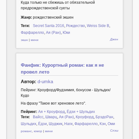
Куда только не сбежишь от обязательной
предрождественской суеты
Жанр:
рождественский экшен
Теги:
Secret Santa 2016
,
Рождество
,
Weiss Side B
,
Фарфарелло
,
Ая (Ран)
,
Юки
Джен
экшн
|
мини
Фанфик: Курортный роман: как я не
провел лето
Автор:
d-umka
Пейринг: Кроуфорд/Фудзимия, бонусом - Шульдих/
Кудо
На фразу "Такое вот хреновое лето".
Пейринг:
Ая + Кроуфорд
,
Ёдзи + Шульдих
Теги:
Вайсс
,
Шварц
,
Ая (Ран)
,
Кроуфорд
,
БрэдоРан
,
Шульдих
,
Ёдзи
,
Шуджик
,
Наги
,
Фарфарелло
,
Кэн
,
Оми
Слэш
романс
,
юмор
|
мини