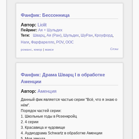
Фанфик: Бессонница
Автор:
Liolit
Пейринг:
Ая + Шульдих
Теги:
Шварц
,
Ая (Ран)
,
Шульдих
,
ШуРан
,
Кроуфорд
,
Наги
,
Фарфарелло
,
POV
,
ООС
Слэш
романс
,
юмор
|
макси
Фанфик: Драма Шварц I в обработке
Аменции
Автор:
Аменция
Данный фик является частью серии "Всё, что я знаю о
нём".
Порядок частей серии:
1. Школьные годы в Розенкройц
2. 4 серии
3. Красавица и чудовище
4. Аудиодрама Schwartz в обработке Аменции
5. Моя звезда