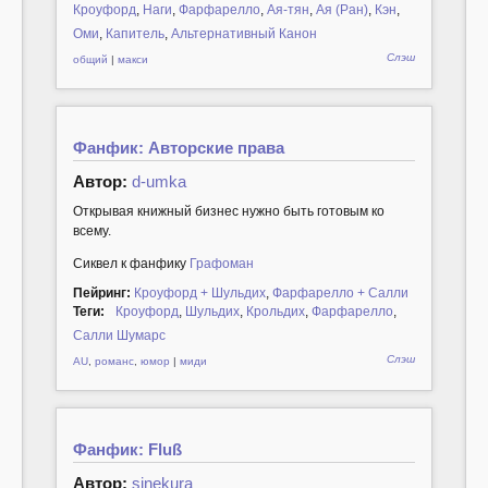
Кроуфорд
,
Наги
,
Фарфарелло
,
Ая-тян
,
Ая (Ран)
,
Кэн
,
Оми
,
Капитель
,
Альтернативный Канон
Слэш
общий
|
макси
Фанфик: Авторские права
Автор:
d-umka
Открывая книжный бизнес нужно быть готовым ко
всему.
Сиквел к фанфику
Графоман
Пейринг:
Кроуфорд + Шульдих
,
Фарфарелло + Салли
Теги:
Кроуфорд
,
Шульдих
,
Крольдих
,
Фарфарелло
,
Салли Шумарс
Слэш
AU
,
романс
,
юмор
|
миди
Фанфик: Fluß
Автор:
sinekura