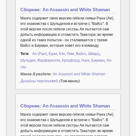
Сборник: An Assassin and White Shaman
Манга содержит свою версию гибели семьи Рана (Аи),
его знакомства с Шульдихом и встречи с "Вайсс". В
этой версии после гибели сестры Ая пытается сам
добыть информацию и отомстить Такатори; во время
одной из таких попыток - он сталкивается с тремя
Вайсс и Бирман, которая зовет его в команду.
Теги:
Ая (Ран)
,
Ёдзи
,
Кэн
,
Оми
,
Вайсс
,
Шварц
,
Шульдих
,
Фарфарелло
,
Кроуфорд
,
Наги
,
Бирман
,
Ая-
тян
Манга
В разделе:
An Assassin and White Shaman -
Дизайны персонажей
(Том манги)
Сборник: An Assassin and White Shaman
Манга содержит свою версию гибели семьи Рана (Аи),
его знакомства с Шульдихом и встречи с "Вайсс". В
этой версии после гибели сестры Ая пытается сам
добыть информацию и отомстить Такатори; во время