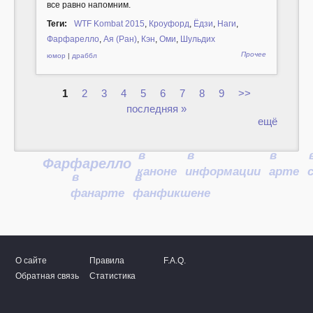
все равно напомним.
Теги:
WTF Kombat 2015
,
Кроуфорд
,
Ёдзи
,
Наги
,
Фарфарелло
,
Ая (Ран)
,
Кэн
,
Оми
,
Шульдих
Прочее
юмор
|
драббл
1
2
3
4
5
6
7
8
9
>>
Страницы
последняя »
ещё
в
в
в
Фарфарелло
каноне
информации
арте
в
в
фанарте
фанфикшене
О сайте
Правила
F.A.Q.
Обратная связь
Статистика