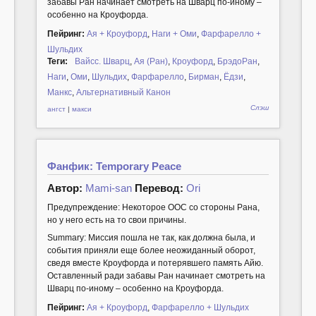
забавы Ран начинает смотреть на Шварц по-иному –
особенно на Кроуфорда.
Пейринг:
Ая + Кроуфорд
,
Наги + Оми
,
Фарфарелло +
Шульдих
Теги:
Вайсс. Шварц
,
Ая (Ран)
,
Кроуфорд
,
БрэдоРан
,
Наги
,
Оми
,
Шульдих
,
Фарфарелло
,
Бирман
,
Ёдзи
,
Манкс
,
Альтернативный Канон
Слэш
ангст
|
макси
Фанфик: Temporary Peace
Автор:
Mami-san
Перевод:
Ori
Предупреждение: Некоторое ООС со стороны Рана,
но у него есть на то свои причины.
Summary: Миссия пошла не так, как должна была, и
события приняли еще более неожиданный оборот,
сведя вместе Кроуфорда и потерявшего память Айю.
Оставленный ради забавы Ран начинает смотреть на
Шварц по-иному – особенно на Кроуфорда.
Пейринг:
Ая + Кроуфорд
,
Фарфарелло + Шульдих