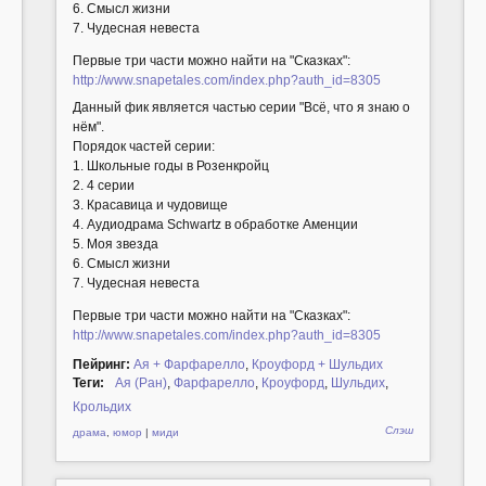
6. Смысл жизни
7. Чудесная невеста
Первые три части можно найти на "Сказках":
http://www.snapetales.com/index.php?auth_id=8305
Данный фик является частью серии "Всё, что я знаю о
нём".
Порядок частей серии:
1. Школьные годы в Розенкройц
2. 4 серии
3. Красавица и чудовище
4. Аудиодрама Schwartz в обработке Аменции
5. Моя звезда
6. Смысл жизни
7. Чудесная невеста
Первые три части можно найти на "Сказках":
http://www.snapetales.com/index.php?auth_id=8305
Пейринг:
Ая + Фарфарелло
,
Кроуфорд + Шульдих
Теги:
Ая (Ран)
,
Фарфарелло
,
Кроуфорд
,
Шульдих
,
Крольдих
Слэш
драма
,
юмор
|
миди