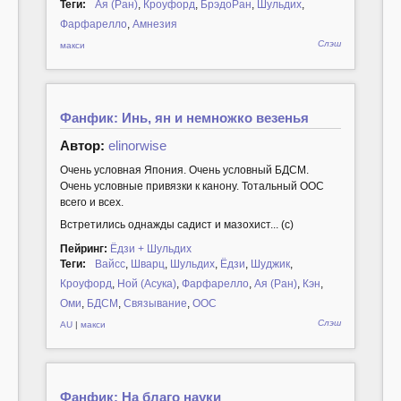
Теги:
Ая (Ран)
,
Кроуфорд
,
БрэдоРан
,
Шульдих
,
Фарфарелло
,
Амнезия
Слэш
макси
Фанфик: Инь, ян и немножко везенья
Автор:
elinorwise
Очень условная Япония. Очень условный БДСМ.
Очень условные привязки к канону. Тотальный ООС
всего и всех.
Встретились однажды садист и мазохист... (с)
Пейринг:
Ёдзи + Шульдих
Теги:
Вайсс
,
Шварц
,
Шульдих
,
Ёдзи
,
Шуджик
,
Кроуфорд
,
Ной (Асука)
,
Фарфарелло
,
Ая (Ран)
,
Кэн
,
Оми
,
БДСМ
,
Связывание
,
ООС
Слэш
AU
|
макси
Фанфик: На благо науки