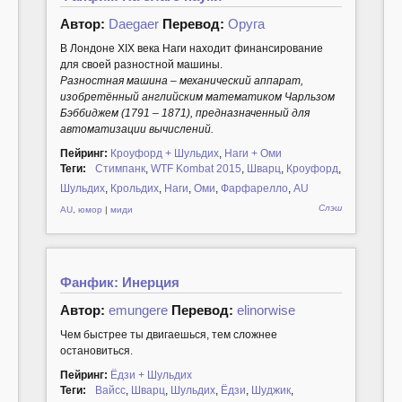
Автор:
Daegaer
Перевод:
Оруга
В Лондоне XIX века Наги находит финансирование
для своей разностной машины.
Разностная машина – механический аппарат,
изобретённый английским математиком Чарльзом
Бэббиджем (1791 – 1871), предназначенный для
автоматизации вычислений.
Пейринг:
Кроуфорд + Шульдих
,
Наги + Оми
Теги:
Стимпанк
,
WTF Kombat 2015
,
Шварц
,
Кроуфорд
,
Шульдих
,
Крольдих
,
Наги
,
Оми
,
Фарфарелло
,
AU
Слэш
AU
,
юмор
|
миди
Фанфик: Инерция
Автор:
emungere
Перевод:
elinorwise
Чем быстрее ты двигаешься, тем сложнее
остановиться.
Пейринг:
Ёдзи + Шульдих
Теги:
Вайсс
,
Шварц
,
Шульдих
,
Ёдзи
,
Шуджик
,