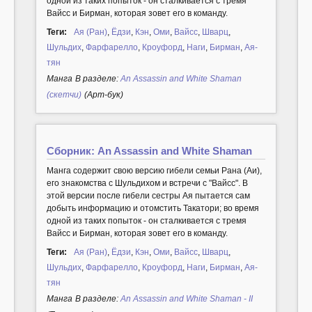
одной из таких попыток - он сталкивается с тремя
Вайсс и Бирман, которая зовет его в команду.
Теги:
Ая (Ран)
,
Ёдзи
,
Кэн
,
Оми
,
Вайсс
,
Шварц
,
Шульдих
,
Фарфарелло
,
Кроуфорд
,
Наги
,
Бирман
,
Ая-
тян
Манга
В разделе:
An Assassin and White Shaman
(скетчи)
(Арт-бук)
Сборник: An Assassin and White Shaman
Манга содержит свою версию гибели семьи Рана (Аи),
его знакомства с Шульдихом и встречи с "Вайсс". В
этой версии после гибели сестры Ая пытается сам
добыть информацию и отомстить Такатори; во время
одной из таких попыток - он сталкивается с тремя
Вайсс и Бирман, которая зовет его в команду.
Теги:
Ая (Ран)
,
Ёдзи
,
Кэн
,
Оми
,
Вайсс
,
Шварц
,
Шульдих
,
Фарфарелло
,
Кроуфорд
,
Наги
,
Бирман
,
Ая-
тян
Манга
В разделе:
An Assassin and White Shaman - II