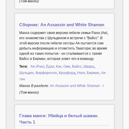
(Том манги)
Сборник: An Assassin and White Shaman
Манга содержит свою версию гибели семьи Рана (Аи),
его знакомства с Шульдихом и встречи с "Вайсс". В
этой версии после гибели сестры Ая пытается сам
добыть информацию и отомстить Такатори; во время
одной из таких попыток - он сталкивается с тремя
Вайсс и Бирман, которая зовет его в команду.
Теги:
Ая (Ран)
,
Ёдзи
,
Кэн
,
Оми
,
Вайсс
,
Шварц
,
Шульдих
,
Фарфарелло
,
Кроуфорд
,
Наги
,
Бирман
,
Ая-
тян
Манга
В разделе:
An Assassin and White Shaman - I
(Том манги)
Глава манги: Убийца и белый шаман.
Часть 1