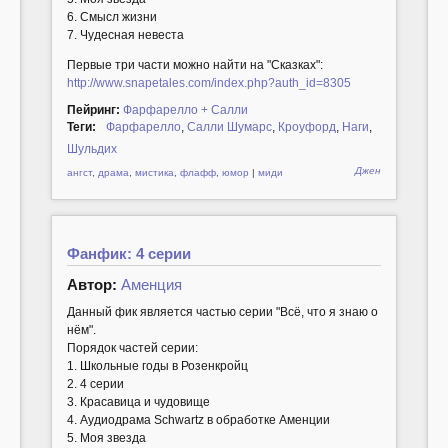
6. Смысл жизни
7. Чудесная невеста
Первые три части можно найти на "Сказках":
http://www.snapetales.com/index.php?auth_id=8305
Пейринг:
Фарфарелло + Салли
Теги:
Фарфарелло
,
Салли Шумарс
,
Кроуфорд
,
Наги
,
Шульдих
Джен
ангст
,
драма
,
мистика
,
флафф
,
юмор
|
миди
Фанфик: 4 серии
Автор:
Аменция
Данный фик является частью серии "Всё, что я знаю о
нём".
Порядок частей серии:
1. Школьные годы в Розенкройц
2. 4 серии
3. Красавица и чудовище
4. Аудиодрама Schwartz в обработке Аменции
5. Моя звезда