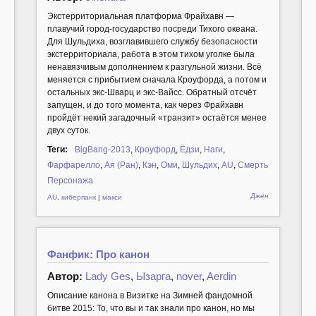
Экстерриториальная платформа Фрайхавн —
плавучий город-государство посреди Тихого океана.
Для Шульдиха, возглавившего службу безопасности
экстерриториала, работа в этом тихом уголке была
ненавязчивым дополнением к разгульной жизни. Всё
меняется с прибытием сначала Кроуфорда, а потом и
остальных экс-Шварц и экс-Вайсс. Обратный отсчёт
запущен, и до того момента, как через Фрайхавн
пройдёт некий загадочный «транзит» остаётся менее
двух суток.
Теги:
BigBang-2013
,
Кроуфорд
,
Ёдзи
,
Наги
,
Фарфарелло
,
Ая (Ран)
,
Кэн
,
Оми
,
Шульдих
,
AU
,
Смерть
Персонажа
Джен
AU
,
киберпанк
|
макси
Фанфик: Про канон
Автор:
Lady Ges
,
Ызарга
,
nover
,
Aerdin
Описание канона в Визитке на Зимней фандомной
битве 2015: То, что вы и так знали про канон, но мы