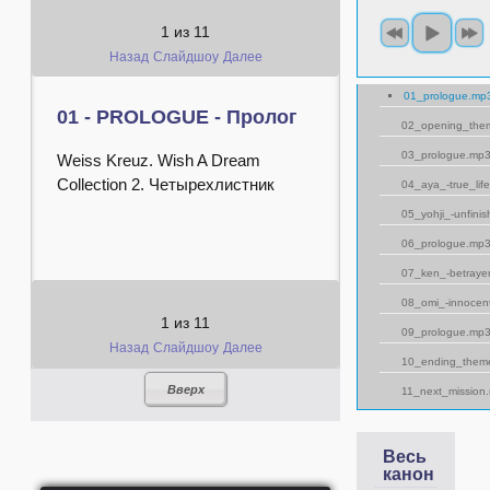
1
из
11
Назад
Слайдшоу
Далее
01_prologue.mp
01 - PROLOGUE - Пролог
02_opening_them
03_prologue.mp
Weiss Kreuz. Wish A Dream
Collection 2. Четырехлистник
04_aya_-true_lif
05_yohji_-unfini
06_prologue.mp
07_ken_-betraye
08_omi_-innocen
1
из
11
09_prologue.mp
Назад
Слайдшоу
Далее
10_ending_them
Вверх
11_next_mission
Весь
канон