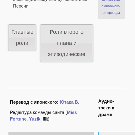
Персии.
с английско
го перевода
Главные
Роли второго
роли
плана и
эпизодические
Аудио-
Перевод с японского:
Ютака В.
треки к
Редактура команды сайта (
Miss
драме
Fortune
,
Yuzik
, Illit).