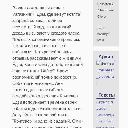
Collection 2:
В один дождливый день в
A Four-Leaf
магазинчик "Дом, где живут котята"
Clover
забрела собака. То ли ее
несчастный вид, то ли долгий
Дата
дождь вызывают у каждого члена
выхода:
"Вайсс" воспоминания о прошлом,
2001
так или иначе, связанные с
собаками. Четыре небольших
Архив
отрывка рассказывают о жизни Аи,
a
Ёдзи, Кэна и Оми до того, когда они
_four-leaf
еще не стали "Вайсс". Время
_clover.ra
воспоминаний точно неизвестно.
r
События в эпизоде с Аей
происходят после гибели
Тексты
сендайского отделения Критикер.
Ёдзи вспоминает времена своей
Скрипт д
работы в детективном агентстве и
рамы
Аску. Кэн - начало работы в
Четырехлис
"Критикер" и одно из заданий. Оми -
тник. Перев
свою подготовку под руководством
од-пересказ