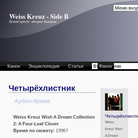
Перейти к основному содержанию
Weiss Kreuz - Side B
Белый крест: второе дыхание
Канон
Энциклопедия
Статьи
Фанон
Четырёхлистник
Аудио-драма
Четырёхлистн
Weiss Kreuz Wish A Dream Collection
Weiss
2: A Four-Leaf Clover
Kreuz Wish
Время по сюжету:
1996?
A Dream