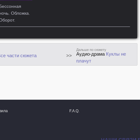
Бессонная
ночь. Обложка.
Оборот.
Дальше по сюжету
Аудио-драма
Куклы не
се части сюжета
>>
плачут
вила
F.A.Q.