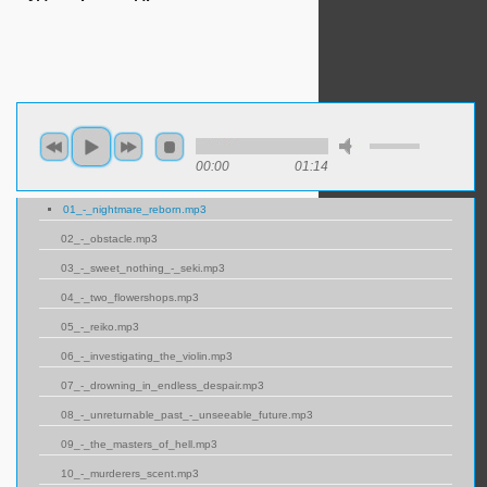
00:00
01:14
01_-_nightmare_reborn.mp3
02_-_obstacle.mp3
03_-_sweet_nothing_-_seki.mp3
04_-_two_flowershops.mp3
05_-_reiko.mp3
06_-_investigating_the_violin.mp3
07_-_drowning_in_endless_despair.mp3
08_-_unreturnable_past_-_unseeable_future.mp3
09_-_the_masters_of_hell.mp3
10_-_murderers_scent.mp3