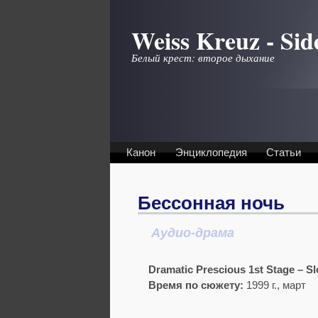
Перейти к основному содержанию
Weiss Kreuz - Sid
Белый крест: второе дыхание
Канон
Энциклопедия
Статьи
Бессонная ночь
Аудио-драма
Dramatic Prescious 1st Stage – Sl
Время по сюжету:
1999 г., март