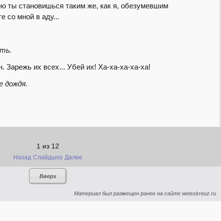
но ты становишься таким же, как я, обезумевшим
 со мной в аду...
оть.
. Зарежь их всех... Убей их! Ха-ха-ха-ха-ха!
е дождя.
1
из
12
Назад
Слайдшоу
Далее
Вверх
Материал был размещен ранее на сайте weisskreuz.ru