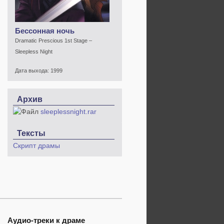
Бессонная ночь
Dramatic Prescious 1st Stage –
Sleepless Night
Дата выхода:
1999
Архив
sleeplessnight.rar
Тексты
Скрипт драмы
Аудио-треки к драме