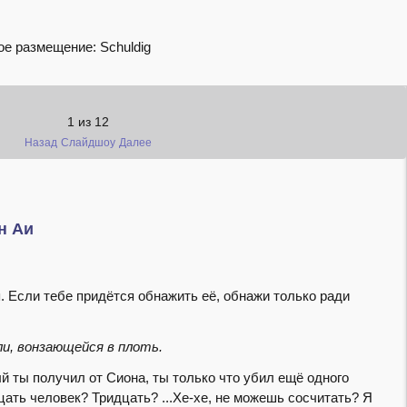
ое размещение: Schuldig
1
из
12
Назад
Слайдшоу
Далее
он Аи
я. Если тебе придётся обнажить её, обнажи только ради
ли, вонзающейся в плоть.
ый ты получил от Сиона, ты только что убил ещё одного
цать человек? Тридцать? ...Хе-хе, не можешь сосчитать? Я