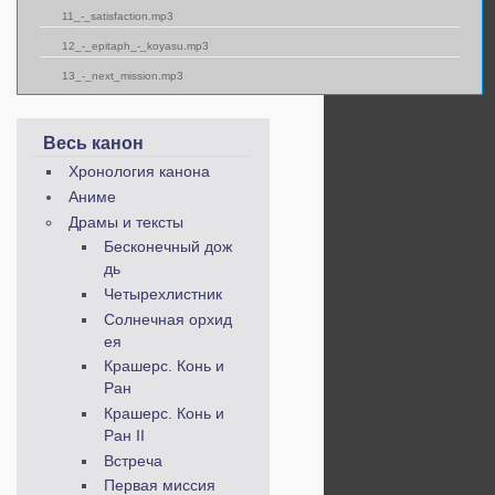
11_-_satisfaction.mp3
12_-_epitaph_-_koyasu.mp3
13_-_next_mission.mp3
Весь канон
Хронология канона
Аниме
Драмы и тексты
Бесконечный дож
дь
Четырехлистник
Солнечная орхид
ея
Крашерс. Конь и
Ран
Крашерс. Конь и
Ран II
Встреча
Первая миссия