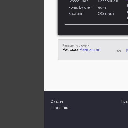
Бессонная
Бессонная
ночь. Буклет.
ночь.
Кастинг
Обложка
Раньше по сюжету
Рассказ
Рандзятай
<<
В
О сайте
Пра
Статистика