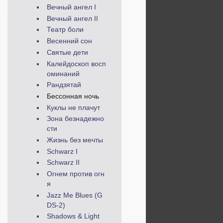
Вечный ангел I
Вечный ангел II
Театр боли
Весенний сон
Святые дети
Калейдоскоп восп
оминаний
Рандзятай
Бессонная ночь
Куклы не плачут
Зона безнадежно
сти
Жизнь без мечты
Schwarz I
Schwarz II
Огнем против огн
я
Jazz Me Blues (G
DS-2)
Shadows & Light