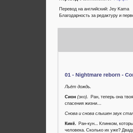
Перевод на английский: Jey Kama
Благодарность за редактуру и перв
01 - Nightmare reborn - С
Льёт дождь.
Сион
(эхо).
Ран, теперь она тво
спасения жизни…
Снова и снова слышен звук ста
Кикё.
Ран-кун... Клинком, котор
человека. Сколько их уже? Двад