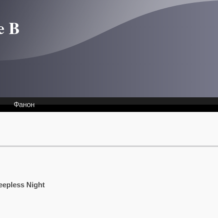
e B
Фанон
eepless Night