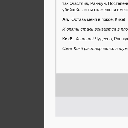
так счастлив, Ран-кун. Постепен
убийцей… и ты окажешься вместе
Ая.
Оставь меня в покое, Кикё!
И опять сталь вонзается в пл
Кикё.
Ха-ха-ха! Чудесно, Ран-кун
Смех Кикё растворяется в шум