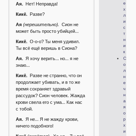
е
Ая.
Нет! Неправда!
х
Кикё.
Разве?
л
и
Ая
(нерешительно).
Сион не
с
может быть просто убийцей...
т
н
Кикё.
О-о-о? Ты меня удивил.
и
Ты всё ещё веришь в Сиона?
к
Ая.
Я хочу верить... но... я не
С
о
знаю...
л
Кикё.
Разве не странно, что он
н
продолжает убивать, и в то же
е
время сохраняет здравый
ч
н
рассудок? Сион человек. Жажда
а
крови свела его с ума... Как нас
я
с тобой.
о
Ая.
Я не... Я не жажду крови,
р
х
ничего подобного!
и