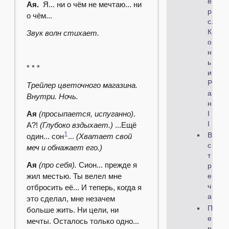
е
Ая.
Я... ни о чём не мечтаю... ни
р
о чём...
с.
К
Звук волн стихает.
о
н
ь
* * *
и
Р
Трейлер цветочного магазина.
а
Внутри. Ночь.
н
Ая
(просыпается, испуганно)
.
I
I
А?!
(Глубоко вздыхает.)
...Ещё
1
В
один... сон
...
(Хватает свой
с
меч и обнажает его.)
т
Ая
(про себя).
Сион... прежде я
р
жил местью. Ты велел мне
е
ч
отбросить её... И теперь, когда я
а
это сделал, мне незачем
П
больше жить. Ни цели, ни
е
мечты. Осталось только одно...
р