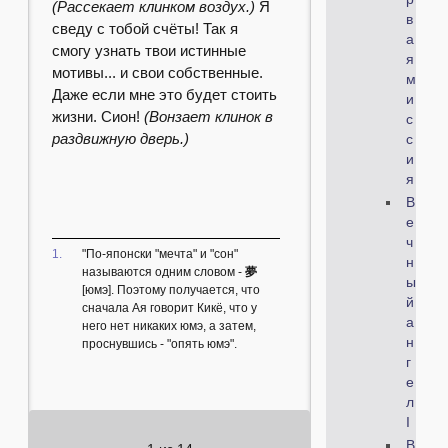
(Рассекает клинком воздух.)
Я
в
сведу с тобой счёты! Так я
а
смогу узнать твои истинные
я
мотивы... и свои собственные.
м
Даже если мне это будет стоить
и
жизни. Сион!
(Вонзает клинок в
с
раздвижную дверь.)
с
и
я
В
е
ч
1.
"По-японски "мечта" и "сон"
н
называются одним словом -
夢
ы
[юмэ]. Поэтому получается, что
й
сначала Ая говорит Кикё, что у
а
него нет никаких юмэ, а затем,
н
проснувшись - "опять юмэ".
г
е
л
I
В