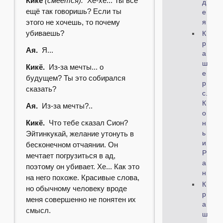
Кикё
(смеётся).
Хе-хе... Ты всё
д
ещё так говоришь? Если ты
е
этого не хочешь, то почему
я
убиваешь?
К
р
Ая.
Я...
а
ш
Кикё.
Из-за мечты... о
е
будущем? Ты это собирался
р
сказать?
с.
К
Ая.
Из-за мечты?..
о
Кикё.
Что тебе сказал Сион?
н
Эйтинкукай, желание утонуть в
ь
и
бесконечном отчаянии. Он
Р
мечтает погрузиться в ад,
а
поэтому он убивает. Хе... Как это
н
на него похоже. Красивые слова,
К
но обычному человеку вроде
р
меня совершенно не понятен их
а
смысл.
ш