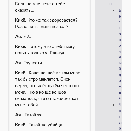
Больше мне нечего тебе
ы
сказать...
Б
е
Кикё.
Кто же так здоровается?
с
Разве не ты меня позвал?
к
о
Ая.
Я?..
н
е
Кикё.
Потому что... тебя могу
ч
понять только я, Ран-кун.
н
Ая.
Глупости...
ы
й
Кикё.
Конечно, всё в этом мире
д
так быстро меняется. Сион
о
верил, что идёт путём честного
ж
меча... но в конце концов
д
оказалось, что он такой же, как
ь
мы с тобой.
Ч
е
Ая.
Такой же...
т
ы
Кикё.
Такой же убийца.
р