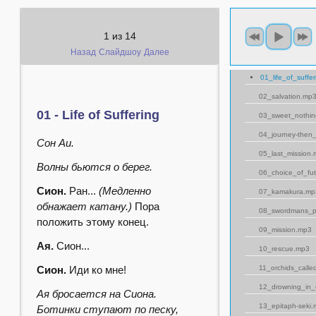
1
из
14
Назад
Слайдшоу
Далее
01_life_of_suffe
02_salvation.mp
01 - Life of Suffering
03_sweet_nothi
04_journey-then
Сон Аи.
05_last_mission
Волны бьются о берег.
06_choice_of_fu
Сион.
Ран...
(Медленно
07_kamakura.mp
обнажает катану.)
Пора
08_swordmans_p
положить этому конец.
09_mission.mp3
Ая.
Сион...
10_rescue.mp3
Сион.
Иди ко мне!
11_orchids_call
12_drowning_in_
Ая бросается на Сиона.
13_epitaph-seki
Ботинки ступают по песку,