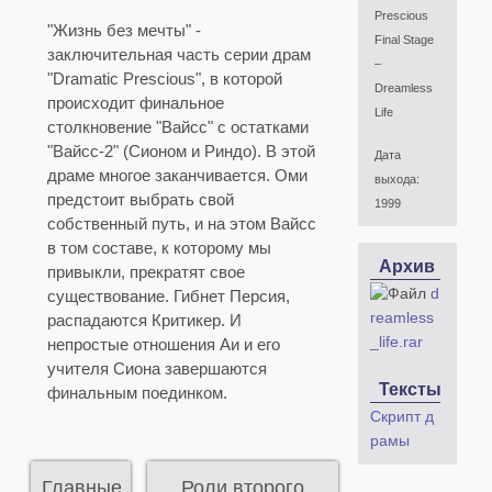
Prescious
"Жизнь без мечты" -
Final Stage
заключительная часть серии драм
–
"Dramatic Prescious", в которой
Dreamless
происходит финальное
Life
столкновение "Вайсс" с остатками
"Вайсс-2" (Сионом и Риндо). В этой
Дата
драме многое заканчивается. Оми
выхода:
предстоит выбрать свой
1999
собственный путь, и на этом Вайсс
в том составе, к которому мы
Архив
привыкли, прекратят свое
d
существование. Гибнет Персия,
reamless
распадаются Критикер. И
_life.rar
непростые отношения Аи и его
учителя Сиона завершаются
Тексты
финальным поединком.
Скрипт д
рамы
Главные
Роли второго