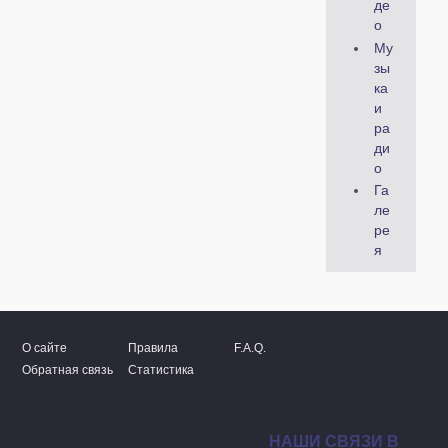
де
о
Му
зы
ка
и
ра
ди
о
Га
ле
ре
я
О сайте
Правила
F.A.Q.
Обратная связь
Статистика
НАШИ СВЯЗИ В