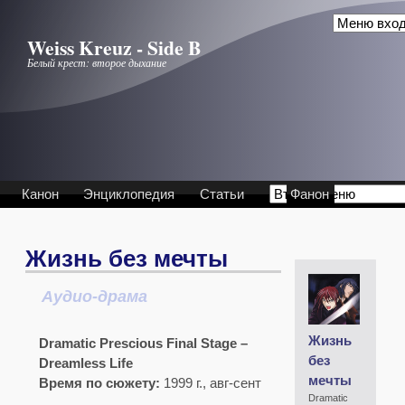
Перейти к основному содержанию
Weiss Kreuz - Side B
Белый крест: второе дыхание
Канон
Энциклопедия
Статьи
Фанон
Жизнь без мечты
Аудио-драма
Жизнь
Dramatic Prescious Final Stage –
без
Dreamless Life
мечты
Время по сюжету:
1999 г., авг-сент
Dramatic