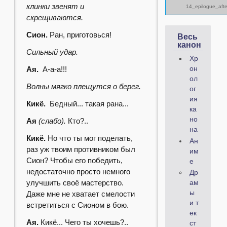
клинки звенят и
14_epilogue_aft
скрещиваются.
Сион.
Ран, приготовься!
Весь
канон
Сильный удар.
Хр
Ая.
А-а-а!!!
он
ол
Волны мягко плещутся о берег.
ог
ия
Кикё.
Бедный... такая рана...
ка
но
Ая
(слабо).
Кто?..
на
Кикё.
Но что ты мог поделать,
Ан
раз уж твоим противником был
им
Сион? Чтобы его победить,
е
недостаточно просто немного
Др
улучшить своё мастерство.
ам
ы
Даже мне не хватает смелости
и т
встретиться с Сионом в бою.
ек
Ая.
Кикё... Чего ты хочешь?..
ст