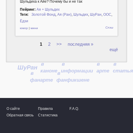
Шульдиха к Айе? Почему бы и не так
Пейринг:
Ая + Шульдих
Теги:
Золотой Фонд
,
Ая (Ран)
,
Шульдих
,
ШуРан
,
ООС
,
Ёдзи
Слэш
юмор
|
мини
1
2
>>
последняя »
ещё
Страницы
в
в
в
в
ШуРан
каноне
информации
арте
статья
в
в
фанарте
фанфикшене
О сайте
Правила
F.A.Q.
Обратная связь
Статистика