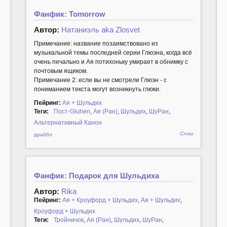
Фанфик: Tomorrow
Автор:
Натаниэль aka Zlosvet
Примечание: название позаимствовано из
музыкальной темы последней серии Глюэна, когда всё
очень печально и Ая потихоньку умирает в обнимку с
почтовым ящиком.
Примечание 2: если вы не смотрели Глюэн - с
пониманием текста могут возникнуть глюки.
Пейринг:
Ая + Шульдих
Теги:
Пост-Gluhen
,
Ая (Ран)
,
Шульдих
,
ШуРан
,
Альтернативный Канон
Слэш
драббл
Фанфик: Подарок для Шульдиха
Автор:
Rika
Пейринг:
Ая + Кроуфорд + Шульдих
,
Ая + Шульдих
,
Кроуфорд + Шульдих
Теги:
Тройничок
,
Ая (Ран)
,
Шульдих
,
ШуРан
,