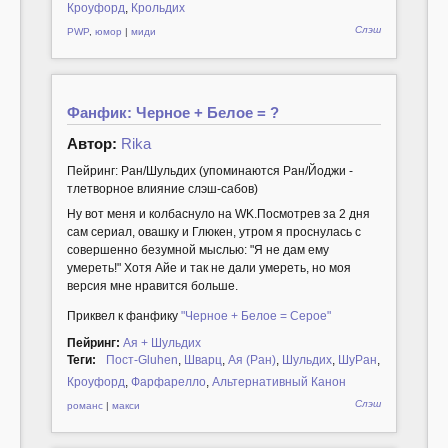
Кроуфорд
,
Крольдих
Слэш
PWP
,
юмор
|
миди
Фанфик: Черное + Белое = ?
Автор:
Rika
Пейринг: Ран/Шульдих (упоминаются Ран/Йоджи -
тлетворное влияние слэш-сабов)
Ну вот меня и колбаснуло на WK.Посмотрев за 2 дня
сам сериал, овашку и Глюкен, утром я проснулась с
совершенно безумной мыслью: "Я не дам ему
умереть!" Хотя Айе и так не дали умереть, но моя
версия мне нравится больше.
Приквел к фанфику
"Черное + Белое = Серое"
Пейринг:
Ая + Шульдих
Теги:
Пост-Gluhen
,
Шварц
,
Ая (Ран)
,
Шульдих
,
ШуРан
,
Кроуфорд
,
Фарфарелло
,
Альтернативный Канон
Слэш
романс
|
макси