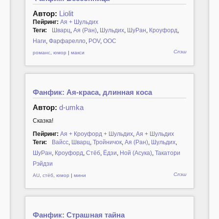
Автор:
Liolit
Пейринг:
Ая + Шульдих
Теги:
Шварц
,
Ая (Ран)
,
Шульдих
,
ШуРан
,
Кроуфорд
,
Наги
,
Фарфарелло
,
POV
,
ООС
Слэш
романс
,
юмор
|
макси
Фанфик: Ая-краса, длинная коса
Автор:
d-umka
Сказка!
Пейринг:
Ая + Кроуфорд + Шульдих
,
Ая + Шульдих
Теги:
Вайсс
,
Шварц
,
Тройничок
,
Ая (Ран)
,
Шульдих
,
ШуРан
,
Кроуфорд
,
Стёб
,
Ёдзи
,
Ной (Асука)
,
Такатори
Рэйдзи
Слэш
AU
,
стёб
,
юмор
|
мини
Фанфик: Страшная тайна