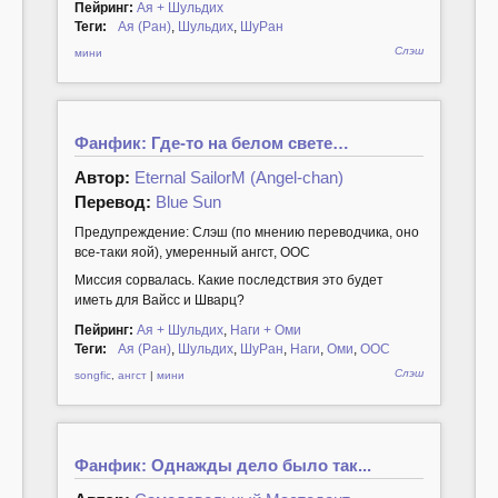
Пейринг:
Ая + Шульдих
Теги:
Ая (Ран)
,
Шульдих
,
ШуРан
Слэш
мини
Фанфик: Где-то на белом свете…
Автор:
Eternal SailorM (Angel-chan)
Перевод:
Blue Sun
Предупреждение: Слэш (по мнению переводчика, оно
все-таки яой), умеренный ангст, ООС
Миссия сорвалась. Какие последствия это будет
иметь для Вайсс и Шварц?
Пейринг:
Ая + Шульдих
,
Наги + Оми
Теги:
Ая (Ран)
,
Шульдих
,
ШуРан
,
Наги
,
Оми
,
ООС
Слэш
songfic
,
ангст
|
мини
Фанфик: Однажды дело было так...