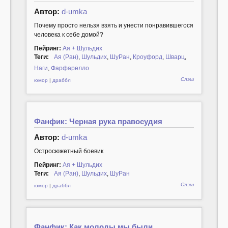
Автор:
d-umka
Почему просто нельзя взять и унести понравившегося
человека к себе домой?
Пейринг:
Ая + Шульдих
Теги:
Ая (Ран)
,
Шульдих
,
ШуРан
,
Кроуфорд
,
Шварц
,
Наги
,
Фарфарелло
Слэш
юмор
|
драббл
Фанфик: Черная рука правосудия
Автор:
d-umka
Остросюжетный боевик
Пейринг:
Ая + Шульдих
Теги:
Ая (Ран)
,
Шульдих
,
ШуРан
Слэш
юмор
|
драббл
Фанфик: Как молоды мы были