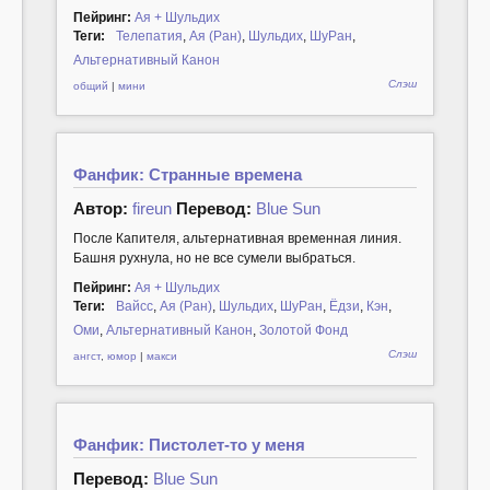
Пейринг:
Ая + Шульдих
Теги:
Телепатия
,
Ая (Ран)
,
Шульдих
,
ШуРан
,
Альтернативный Канон
Слэш
общий
|
мини
Фанфик: Странные времена
Автор:
fireun
Перевод:
Blue Sun
После Капителя, альтернативная временная линия.
Башня рухнула, но не все сумели выбраться.
Пейринг:
Ая + Шульдих
Теги:
Вайсс
,
Ая (Ран)
,
Шульдих
,
ШуРан
,
Ёдзи
,
Кэн
,
Оми
,
Альтернативный Канон
,
Золотой Фонд
Слэш
ангст
,
юмор
|
макси
Фанфик: Пистолет-то у меня
Перевод:
Blue Sun