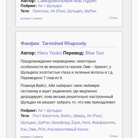
Автор:
Самодовольный Мастодонт
Пейринг:
Ая + Шульдих
Теги:
Преслэш
,
Ая (Ран)
,
Шульдих
,
ШуРан
Слэш
романс
|
мини
Фанфик: Tarnished Rhapsody
Автор:
Hieru Youko
Перевод:
Blue Sun
Предупреждение переводчика: некоторые
особенности во внешности героев: Оми – брюнет, у
Шульдиха золотистые глаза и зеленые волосы и т.д.
Переведено 7 глав из 9.
Покинув Вайсс, Айя забирает свою любимую
сестренку и ищет уединения, где медленно
деградирует, пока весьма решительно настроенный
Шульдих не решает забрать то, что ему принадлежит.
Пейринг:
Ая + Шульдих
Теги:
Пост-Капитель
,
Вайсс
,
Шварц
,
Ая (Ран)
,
Шульдих
,
ШуРан
,
Кроуфорд
,
Ёдзи
,
Наги
,
Фарфарелло
,
Кэн
,
Оми
,
POV
,
Альтернативный Канон
Слэш
романс
|
макси