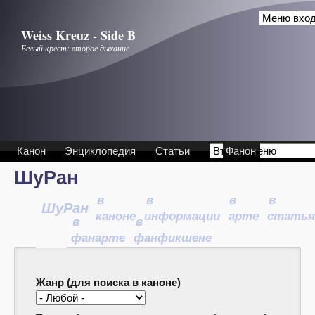
Перейти к основному содержанию
Weiss Kreuz - Side B
Белый крест: второе дыхание
Канон
Энциклопедия
Статьи
Фанон
ШуРан
в
в
в
в
ШуРан
каноне
информации
арте
статья
в
в
фанарте
фанфикшене
Жанр (для поиска в каноне)