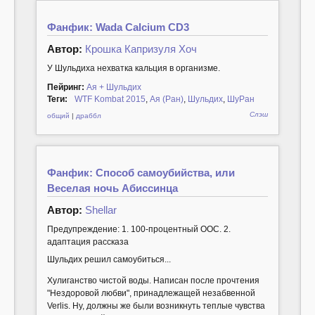
Фанфик: Wada Calcium CD3
Автор:
Крошка Капризуля Хоч
У Шульдиха нехватка кальция в организме.
Пейринг:
Ая + Шульдих
Теги:
WTF Kombat 2015
,
Ая (Ран)
,
Шульдих
,
ШуРан
Слэш
общий
|
драббл
Фанфик: Способ самоубийства, или
Веселая ночь Абиссинца
Автор:
Shellar
Предупреждение: 1. 100-процентный ООС. 2.
адаптация рассказа
Шульдих решил самоубиться...
Хулиганство чистой воды. Написан после прочтения
"Нездоровой любви", принадлежащей незабвенной
Verlis. Ну, должны же были возникнуть теплые чувства