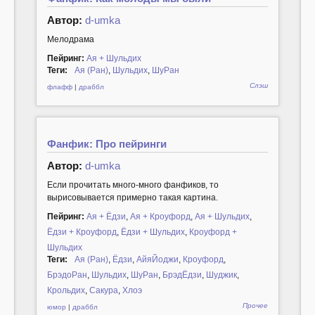
Автор:
d-umka
Мелодрама
Пейринг:
Ая + Шульдих
Теги:
Ая (Ран)
,
Шульдих
,
ШуРан
Слэш
флафф
|
драббл
Фанфик: Про пейринги
Автор:
d-umka
Если прочитать много-много фанфиков, то
вырисовывается примерно такая картина.
Пейринг:
Ая + Ёдзи
,
Ая + Кроуфорд
,
Ая + Шульдих
,
Ёдзи + Кроуфорд
,
Ёдзи + Шульдих
,
Кроуфорд +
Шульдих
Теги:
Ая (Ран)
,
Ёдзи
,
АйяЙоджи
,
Кроуфорд
,
БрэдоРан
,
Шульдих
,
ШуРан
,
БрэдЁдзи
,
Шуджик
,
Крольдих
,
Сакура
,
Хлоэ
Прочее
юмор
|
драббл