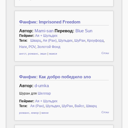
Фанфик: Imprisoned Freedom
Автор:
Mami-san
Перевод:
Blue Sun
Пейринг:
Ая + Шульдих
Теги:
Шварц
,
Ая (Ран)
,
Шульдих
,
ШуРан
,
Кроуфорд
,
Наги
,
POV
,
Золотой Фонд
Слэш
ангст
,
романс
,
экшн
|
макси
Фанфик: Как добро победило зло
Автор:
d-umka
Шуран для
Шеллар
Пейринг:
Ая + Шульдих
Теги:
Ая (Ран)
,
Шульдих
,
ШуРан
,
Вайсс
,
Шварц
Слэш
романс
,
юмор
|
мини