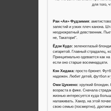
для того, 
Ран «Ая» Фудзимия
: аметистов
запястий и узких плеч канона. 
неоднократный девственник. Пьет
не, Такатори!".
Ёдзи Кудо:
зеленоглазый блонди
сигаретой. Главный страдалец, к
Принципиально одевается как на 
если оно старше восемнадцати.
Кэн Хидака:
просто брюнет. Футб
надежен. Любит детей, футбол и 
Оми Цукиено:
хрупкий блондин. 
возраста в фике. Сначала страдае
жизнью интересуется куда больше
налаживать. Хакер, на этой почв
свою семью (посмертно), дротики