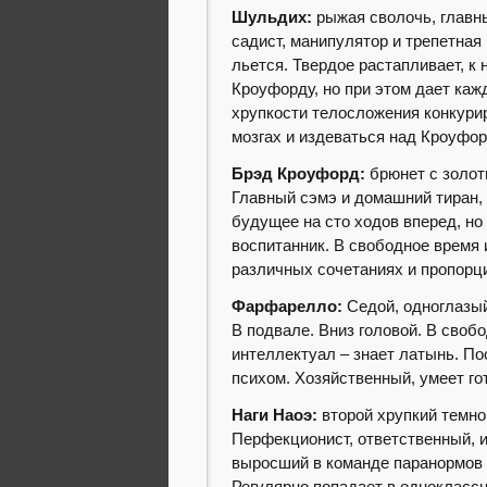
Шульдих:
рыжая сволочь, главн
садист, манипулятор и трепетная 
льется. Твердое растапливает, к
Кроуфорду, но при этом дает кажд
хрупкости телосложения конкури
мозгах и издеваться над Кроуфо
Брэд Кроуфорд:
брюнет с золо
Главный сэмэ и домашний тиран, 
будущее на сто ходов вперед, но 
воспитанник. В свободное время 
различных сочетаниях и пропорц
Фарфарелло:
Седой, одноглазый
В подвале. Вниз головой. В своб
интеллектуал – знает латынь. П
психом. Хозяйственный, умеет го
Наги Наоэ:
второй хрупкий темно
Перфекционист, ответственный, 
выросший в команде паранормов и
Регулярно попадает в однокласс