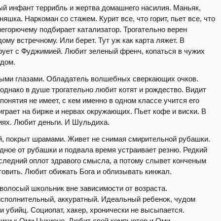
ый инфант террибль и жертва домашнего насилия. Маньяк,
няшка. Наркоман со стажем. Курит все, что горит, пьет все, что
 негорючему подбирает катализатор. Трогательно верен
ому встречному. Или берет. Тут уж как карта ляжет. В
рует с Фуджимией. Любит зеленый френч, копаться в чужих
рдом.
тыми глазами. Обладатель волшебных сверкающих очков.
однако в душе трогательно любит котят и рождество. Видит
понятия не имеет, с кем именно в одном классе учится его
играет на бирже и нервах окружающих. Пьет кофе и виски. В
иях. Любит деньги. И Шульдиха.
, покрыт шрамами. Живет не снимая смирительной рубашки.
одное от рубашки и подвала время устраивает резню. Редкий
оследний оплот здравого смысла, а потому слывет конченым
товить. Любит обижать Бога и облизывать кинжал.
волосый школьник вне зависимости от возраста.
исполнительный, аккуратный. Идеальный ребенок, чудом
 убийц. Социопат, хакер, хронически не высыпается.
ники к Оми Цукиено. Любит свой компьютер и Оми.