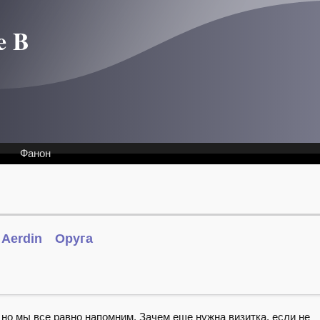
e B
Фанон
Aerdin
Оруга
.
н, но мы все равно напомним. Зачем еще нужна визитка, если не