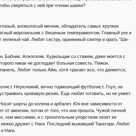
чтобы сверяться с ней при чтении шапки?
оглазый, аловолосый мечник, обладатель самых хрупких
Штатный морозильник с бешеным темпераментом. Главный уке и
 зеленый чай. Любит сестру, оранжевый свитер и орать "Ши-
н. Бабник. Алкоголик. Курильщик со стажем, даже моется с
оторого никак не доглодает больная совесть. Пижон.
панель. Любит только Айю, хотя трахает все, что движется,
олист. Неуклюжий, вечно тормозящий футболист. Глуп, но
устраивать кровавую резню. Еще любит готовить, но не умеет.
Носит шорты до колена и арбалет. Юн вне зависимости от
т от амнезии, потом от того, что она прошла. Чужой личной
, чем миссиями, и с трогательным упорством лезет ее
е нежно дружит с Наги. Последний выживший Такатори. Любит
 и Наги.