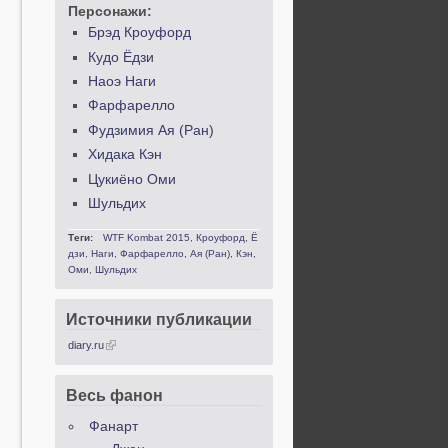
Персонажи:
Брэд Кроуфорд
Кудо Ёдзи
Наоэ Наги
Фарфарелло
Фудзимия Ая (Ран)
Хидака Кэн
Цукиёно Оми
Шульдих
Теги:
WTF Kombat 2015
,
Кроуфорд
,
Ё
дзи
,
Наги
,
Фарфарелло
,
Ая (Ран)
,
Кэн
,
Оми
,
Шульдих
Источники публикации
diary.ru
Весь фанон
Фанарт