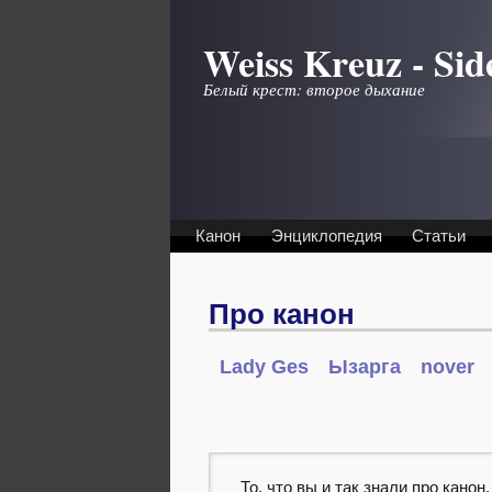
Перейти к основному содержанию
Weiss Kreuz - Sid
Белый крест: второе дыхание
Канон
Энциклопедия
Статьи
Про канон
Lady Ges
Ызарга
nover
.
То, что вы и так знали про кано