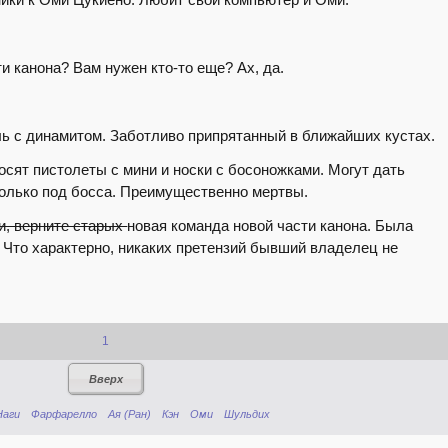
ти канона? Вам нужен кто-то еще? Ах, да.
ь с динамитом. Заботливо припрятанный в ближайших кустах.
сят пистолеты с мини и носки с босоножками. Могут дать
только под босса. Преимущественно мертвы.
ди, верните старых
новая команда новой части канона. Была
 Что характерно, никаких претензий бывший владелец не
1
Вверх
Наги
Фарфарелло
Ая (Ран)
Кэн
Оми
Шульдих