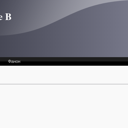
e B
Фанон
Интервью