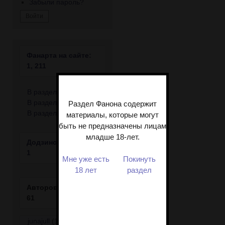
Забыли пароль?
Фанарта на сайте:
1, 211
В разделе джен: 870
В разделе слэш: 304
Раздел Фанона содержит
В разделе рейтинг: 37
материалы, которые могут
быть не предназначены лицам
младше 18-лет.
Додзинси на сайте:
1
Мне уже есть
Покинуть
18 лет
раздел
Авторов фанарта:
61
junajull
(142)