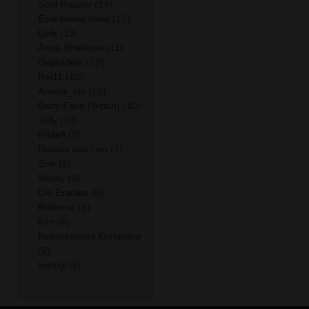
Soul Reaver
(14)
Eine kleine hexe
(13)
Dink
(13)
Anna Shelkova
(11)
Dejavidets
(10)
Rej11
(10)
Amelia_sfs
(10)
Baby Face (S-tion)
(10)
Jolly
(10)
HildaA
(9)
Dotana van Lee
(7)
St-n
(6)
Muvry
(6)
Dio Eraclea
(6)
Balinese
(6)
Kim
(6)
Ковалевская Катерина
(5)
tashigi
(5)