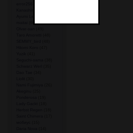
error256
(109)
Kanashimi-san
(102)
Ayumi Lemura
(73)
maitai
(66)
Olvar-san
(49)
Taro Amoretti
(48)
SEMMY_bird
(48)
Hitomi Koro
(47)
Yuzik
(41)
Seguchi-sama
(38)
Schwarz Werl
(35)
Dao Tae
(34)
Liolit
(30)
Nami Fujimiya
(26)
Akeginu
(25)
Ponderosa
(19)
Lady Gackt
(18)
Herbst Regen
(18)
Saint Chimera
(17)
мобиус
(15)
Daria Nova
(14)