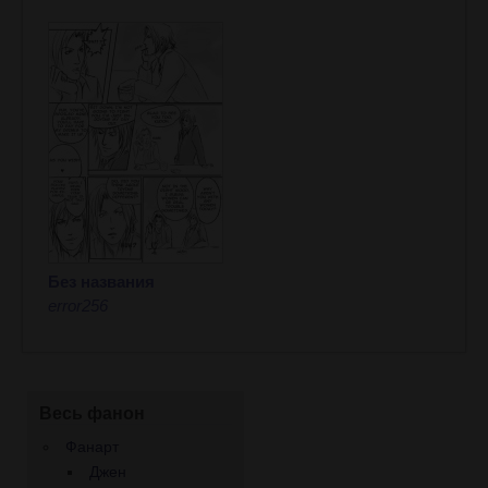
Без названия
error256
Весь фанон
Фанарт
Джен