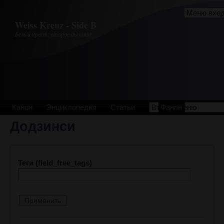
Перейти к основному содержанию
Weiss Kreuz - Side B
Белый крест: второе дыхание
Канон
Энциклопедия
Статьи
Фанон
Додзинси
Теги (field_free_tags)