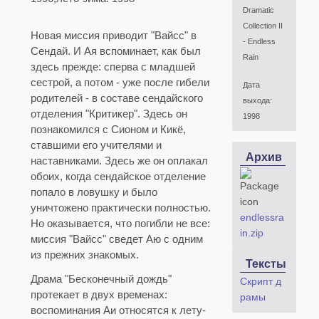
Dramatic
Collection II
Новая миссия приводит "Вайсс" в
- Endless
Сендай. И Ая вспоминает, как был
Rain
здесь прежде: сперва с младшей
сестрой, а потом - уже после гибели
Дата
родителей - в составе сендайского
выхода:
отделения "Критикер". Здесь он
1998
познакомился с Сионом и Кикё,
ставшими его учителями и
Архив
наставниками. Здесь же он оплакал
обоих, когда сендайское отделение
попало в ловушку и было
уничтожено практически полностью.
endlessra
Но оказывается, что погибли не все:
in.zip
миссия "Вайсс" сведет Аю с одним
из прежних знакомых.
Тексты
Драма "Бесконечный дождь"
Скрипт д
протекает в двух временах:
рамы
воспоминания Аи относятся к лету-