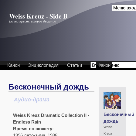
Перейти к основному содержанию
Weiss Kreuz - Side B
Белый крест: второе дыхание
Канон
Энциклопедия
Статьи
Фанон
Бесконечный дождь
Аудио-драма
Бесконечный
Weiss Kreuz Dramatic Collection II -
дождь
Endless Rain
Weiss
Время по сюжету:
Kreuz
1996,лето-зима. 1998