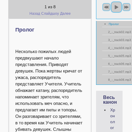
1
из
8
Назад
Слайдшоу
Далее
Пролог
Пролог
2_-_track02.mp3
3_-_track03.mp3
4_-_track04.mp3
Несколько пожилых людей
5_-_track05.mp3
предвкушают начало
представления. Приводят
6_-_track06.mp3
девушек. Пока жертвы кричат от
7_-_track07.mp3
ужаса, распорядитель
8_-_track08.mp3
представляет Учителя. Учитель
обнажает катану, распорядитель
напоминает зрителям, что
Весь
канон
использовать меч опасно, и
предлагает им пилы и топоры.
Хр
Он разговаривает со зрителями,
он
ол
в то время как Учитель начинает
ог
убивать девушек. Слышны