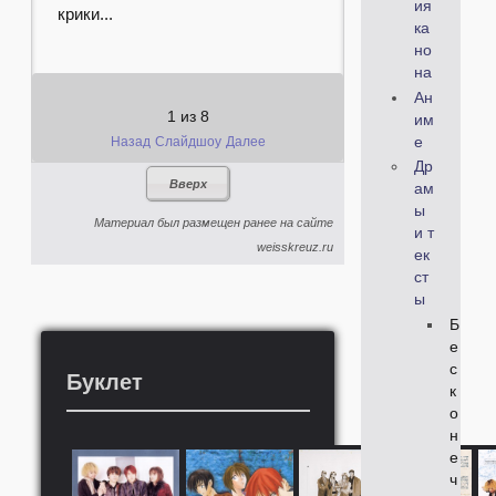
ия
крики...
ка
но
на
Ан
1
из
8
им
е
Назад
Слайдшоу
Далее
Др
Вверх
ам
ы
Материал был размещен ранее на сайте
и т
weisskreuz.ru
ек
ст
ы
Б
е
с
Буклет
к
о
н
е
ч