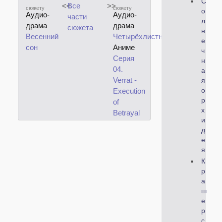
С
<<
Все
>>
сюжету
сюжету
о
Аудио-
Аудио-
части
л
драма
драма
сюжета
н
Весенний
Четырёхлистник
е
сон
Аниме
ч
Серия
н
04.
а
Verrat -
я
Execution
о
р
of
х
Betrayal
и
д
е
я
К
р
а
ш
е
р
с.