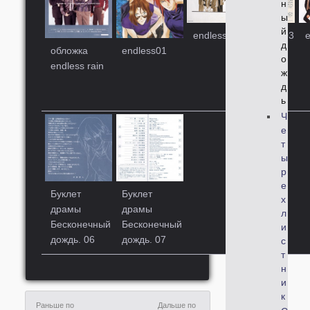
н
ы
й
endless02
endless03
e
д
обложка
endless01
о
endless rain
ж
д
ь
Ч
е
т
ы
р
е
Буклет
Буклет
х
драмы
драмы
л
Бесконечный
Бесконечный
и
дождь. 06
дождь. 07
с
т
н
и
к
Раньше по
Дальше по