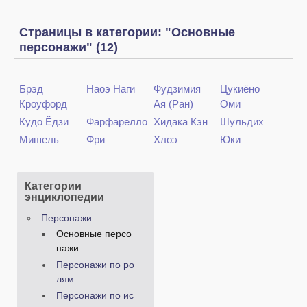
Страницы в категории: "Основные
персонажи" (12)
Брэд
Наоэ Наги
Фудзимия
Цукиёно
Кроуфорд
Ая (Ран)
Оми
Кудо Ёдзи
Фарфарелло
Хидака Кэн
Шульдих
Мишель
Фри
Хлоэ
Юки
Категории
энциклопедии
Персонажи
Основные персо
нажи
Персонажи по ро
лям
Персонажи по ис