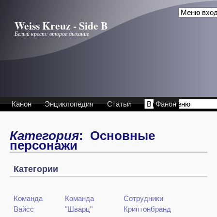
Перейти к основному содержанию
Weiss Kreuz - Side B
Белый крест: второе дыхание
Канон
Энциклопедия
Статьи
Фанон
Категория
: Основные
персонажи
Категории
Команда
Команда
Сотрудники
Вайсс
"Шварц"
Криптонбранд