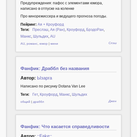
Предупреждения: пафос с элементами юмора,
написано в отпуске на коленке
Про кинорежиссера и ведущего прогноза погоды.
Пейринг:
Ая + Кроуфорд
Теги:
Преслэш
,
Ая (Ран)
,
Кроуфорд
,
БрэдоРан
,
Манкс
,
Шульдих
,
AU
Слэш
AU
,
романс
,
юмор
|
мини
Фанфик: Драббл без названия
Автор:
Ызарга
Написано по рисунку Dotana Van Lee
Теги:
Гет
,
Кроуфорд
,
Манкс
,
Шульдих
Джен
общий
|
драббл
Фанфик: Что касается справедливости
Автор:
::Fake::