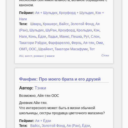
каноном.
Пейринг:
Ая + Шульдих
,
Кроуфорд + Шульдих
,
Кэн +
Наги
Теги:
Шварц
,
Крашерс
,
Вайсс
,
Золотой Фонд
,
Ая
(Ран)
,
Шульдих
,
ШуРан
,
Кроуфорд
,
Крольдих
,
Кэн
,
Наги
,
Конь
,
Ёдзи
,
Ладья
,
Манкс
,
Пешка
,
Рут
,
Слон
,
Такатори Рэйдзи
,
Фарфарелло
,
Ферзь
,
Ая-тян
,
Оми
,
ОМП
,
ООС
,
Шрайент
,
Такатори Масафуми
,
Тот
Слэш
AU
,
ангст
,
романс
|
макси
Фанфик: Про моего брата и его друзей
Автор:
Тэнки
Возможно, Айя-тян ООС
Дневник Айи-тян.
Что интересного может быть в жизни обычной
школьницы, сестры продавца цветочного магазина?
Пейринг:
Ая + Ёдзи
Теги:
Вайсс
,
Золотой Фонд
,
Ая (Ран)
,
Ёдзи
,