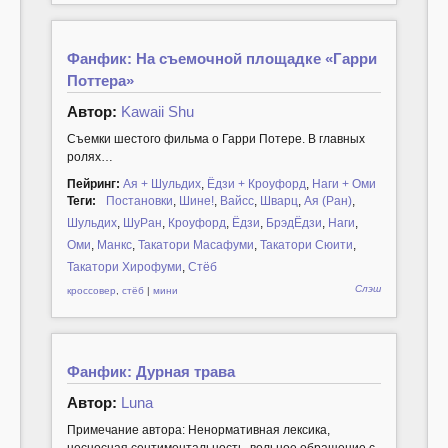
Фанфик: На съемочной площадке «Гарри
Поттера»
Автор:
Kawaii Shu
Съемки шестого фильма о Гарри Потере. В главных
ролях…
Пейринг:
Ая + Шульдих
,
Ёдзи + Кроуфорд
,
Наги + Оми
Теги:
Постановки
,
Шине!
,
Вайсс
,
Шварц
,
Ая (Ран)
,
Шульдих
,
ШуРан
,
Кроуфорд
,
Ёдзи
,
БрэдЁдзи
,
Наги
,
Оми
,
Манкс
,
Такатори Масафуми
,
Такатори Сюити
,
Такатори Хирофуми
,
Стёб
Слэш
кроссовер
,
стёб
|
мини
Фанфик: Дурная трава
Автор:
Luna
Примечание автора: Ненормативная лексика,
несносная сентиментальность, вольное обращение с