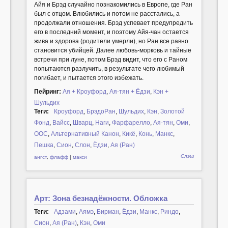
Айя и Брэд случайно познакомились в Европе, где Ран
был с отцом. Влюбились и потом не расстались, а
продолжали отношения. Брэд успевает предупредить
его в последний момент, и поэтому Айя-чан остается
жива и здорова (родители умерли), но Ран все равно
становится убийцей. Далее любовь-морковь и тайные
встречи при луне, потом Брэд видит, что его с Раном
попытаются разлучить, в результате чего любимый
погибает, и пытается этого избежать.
Пейринг:
Ая + Кроуфорд
,
Ая-тян + Ёдзи
,
Кэн +
Шульдих
Теги:
Кроуфорд
,
БрэдоРан
,
Шульдих
,
Кэн
,
Золотой
Фонд
,
Вайсс
,
Шварц
,
Наги
,
Фарфарелло
,
Ая-тян
,
Оми
,
ООС
,
Альтернативный Канон
,
Кикё
,
Конь
,
Манкс
,
Пешка
,
Сион
,
Слон
,
Ёдзи
,
Ая (Ран)
Слэш
ангст
,
флафф
|
макси
Арт: Зона безнадёжности. Обложка
Теги:
Адзами
,
Аямэ
,
Бирман
,
Ёдзи
,
Манкс
,
Риндо
,
Сион
,
Ая (Ран)
,
Кэн
,
Оми