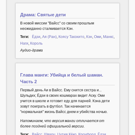
Драма: Святые дети
В новой миссии "Вайсс" со своим прошлым
неожиданно сталкивается Кэн.
Теги:
Ёдзи
,
Ая (Ран)
,
Коясу Такэхито
,
Кэн
,
Оми
,
Манкс
,
Наги
,
Король
Аудио-драма
Глава манги: Убийца и белый шаман.
Часть 2
Первый день Аи в Вайсс. Ему снится сестра и...
Шульдих; Ёдзи в своих кошмарах видит Аску. Оми
учится в школе и готовит еду для парней. Кэна дети
зовут поиграть в футбол. Так начинается
"нормальная" жизнь Вайсс днем и убийства ночью.
Напоминаем, что версия манги отличается от
более поздней официальной версии.
Теги:
Вайсс
,
Шварц
,
Цутия Кёко
,
Кроуфорд
,
Ёдзи
,