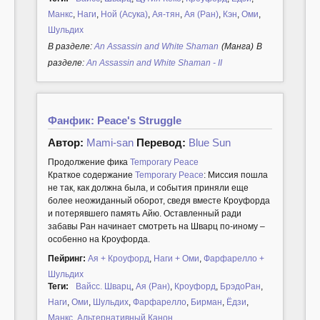
Манкс
,
Наги
,
Ной (Асука)
,
Ая-тян
,
Ая (Ран)
,
Кэн
,
Оми
,
Шульдих
В разделе:
An Assassin and White Shaman
(Манга)
В
разделе:
An Assassin and White Shaman - II
Фанфик: Peace's Struggle
Автор:
Mami-san
Перевод:
Blue Sun
Продолжение фика
Temporary Peace
Краткое содержание
Temporary Peace
: Миссия пошла
не так, как должна была, и события приняли еще
более неожиданный оборот, сведя вместе Кроуфорда
и потерявшего память Айю. Оставленный ради
забавы Ран начинает смотреть на Шварц по-иному –
особенно на Кроуфорда.
Пейринг:
Ая + Кроуфорд
,
Наги + Оми
,
Фарфарелло +
Шульдих
Теги:
Вайсс. Шварц
,
Ая (Ран)
,
Кроуфорд
,
БрэдоРан
,
Наги
,
Оми
,
Шульдих
,
Фарфарелло
,
Бирман
,
Ёдзи
,
Манкс
,
Альтернативный Канон