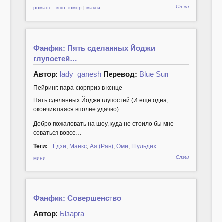
Слэш
романс
,
экшн
,
юмор
|
макси
Фанфик: Пять сделанных Йоджи
глупостей…
Автор:
lady_ganesh
Перевод:
Blue Sun
Пейринг: пара-сюрприз в конце
Пять сделанных Йоджи глупостей (И еще одна,
окончившаяся вполне удачно)
Добро пожаловать на шоу, куда не стоило бы мне
соваться вовсе…
Теги:
Ёдзи
,
Манкс
,
Ая (Ран)
,
Оми
,
Шульдих
Слэш
мини
Фанфик: Совершенство
Автор:
Ызарга