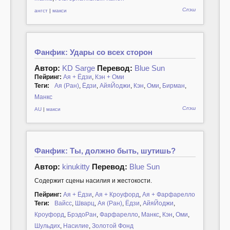
Слэш
ангст
|
макси
Фанфик: Удары со всех сторон
Автор:
KD Sarge
Перевод:
Blue Sun
Пейринг:
Ая + Ёдзи
,
Кэн + Оми
Теги:
Ая (Ран)
,
Ёдзи
,
АйяЙоджи
,
Кэн
,
Оми
,
Бирман
,
Манкс
Слэш
AU
|
макси
Фанфик: Ты, должно быть, шутишь?
Автор:
kinukitty
Перевод:
Blue Sun
Содержит сцены насилия и жестокости.
Пейринг:
Ая + Ёдзи
,
Ая + Кроуфорд
,
Ая + Фарфарелло
Теги:
Вайсс
,
Шварц
,
Ая (Ран)
,
Ёдзи
,
АйяЙоджи
,
Кроуфорд
,
БрэдоРан
,
Фарфарелло
,
Манкс
,
Кэн
,
Оми
,
Шульдих
,
Насилие
,
Золотой Фонд