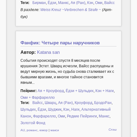
Теги:
Бирман
,
Ёдзи
,
Манкс
,
Ая (Ран)
,
Кэн
,
Оми
,
Вайсс
В разделе:
Weiss Kreuz ~Verbrechen & Strafe ~
(Арт-
бук)
Фанфик: Четыре пары наручников
Автор:
Katana san
События происходят спустя 8 месяцев после
крушения Эстет. Шварц исчезли, Вайсc распущены и
ведут мирную жизнь, но судьба снова сталкивает их с
бывшими врагами, и многое тайное становится
явным...
Пейринг:
Ая + Кроуфорд
,
Ёдзи + Шульдих
,
Кэн + Наги
,
Оми + Фарфарелло
Теги:
Вайсс
,
Шварц
,
Ая (Ран)
,
Кроуфорд
,
БрэдоРан
,
Шульдих
,
Ёдзи
,
Шуджик
,
Кэн
,
Наги
,
Альтернативный
Канон
,
Фарфарелло
,
Оми
,
Редкие Пейринги
,
Манкс
,
Золотой Фонд
Слэш
AU
,
романс
,
юмор
|
макси