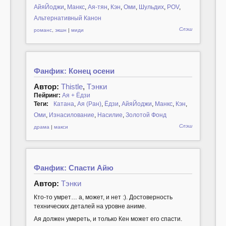
АйяЙоджи
,
Манкс
,
Ая-тян
,
Кэн
,
Оми
,
Шульдих
,
POV
,
Альтернативный Канон
Слэш
романс
,
экшн
|
миди
Фанфик: Конец осени
Автор:
Thistle
,
Тэнки
Пейринг:
Ая + Ёдзи
Теги:
Катана
,
Ая (Ран)
,
Ёдзи
,
АйяЙоджи
,
Манкс
,
Кэн
,
Оми
,
Изнасилование
,
Насилие
,
Золотой Фонд
Слэш
драма
|
макси
Фанфик: Спасти Айю
Автор:
Тэнки
Кто-то умрет… а, может, и нет :). Достоверность
технических деталей на уровне аниме.
Ая должен умереть, и только Кен может его спасти.