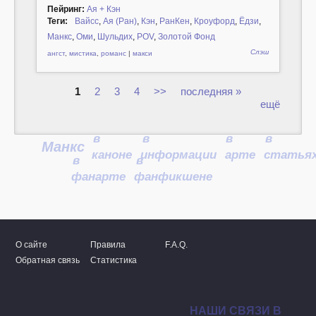
Пейринг:
Ая + Кэн
Теги:
Вайсс
,
Ая (Ран)
,
Кэн
,
РанКен
,
Кроуфорд
,
Ёдзи
,
Манкс
,
Оми
,
Шульдих
,
POV
,
Золотой Фонд
Слэш
ангст
,
мистика
,
романс
|
макси
1
2
3
4
>>
последняя »
ещё
Страницы
в
в
в
в
Манкс
каноне
информации
арте
статья
в
в
фанарте
фанфикшене
О сайте
Правила
F.A.Q.
Обратная связь
Статистика
НАШИ СВЯЗИ В