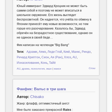
Юный иммигрант Эдвард Кроцник не может быть
самим собой и поэтому не может вписаться в
школьное окружение. Его жизнь выглядит
беспросветной. Он надеется, что учёба по обмену в
Японии принесёт ему новые возможности, но тем
горше его разочарование. Казалось бы, Эдвард
обречён на безрадостное существование, однако он
не одинок в своей беде…
Фик написан на челлендж "Big Bang"
Теги:
Адзами
,
Аямэ
,
Леди Глэй
,
Кикё
,
Манкс
,
Риндо
,
Ричард Криптон
,
Сион
,
Ая (Ран)
,
Хлоэ
,
AU
,
Изнасилование
,
Конь
,
Тайё
Слэш
AU
,
драма
,
психология
,
экшн
|
макси
Фанфик: Вальс в три шага
Автор:
Chisako
Жанр: флафф, оптимистичный ангст
Мне было заказано прекрасной
Raiss
: