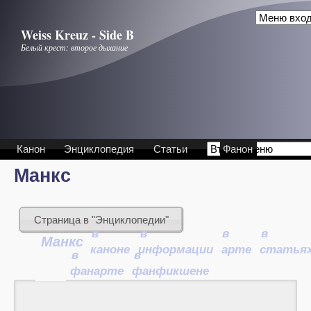
Перейти к основному содержанию
Weiss Kreuz - Side B
Белый крест: второе дыхание
Канон
Энциклопедия
Статьи
Фанон
Манкс
Страница в "Энциклопедии"
в
в
в
в
Манкс
каноне
информации
арте
статья
в
в
фанарте
фанфикшене