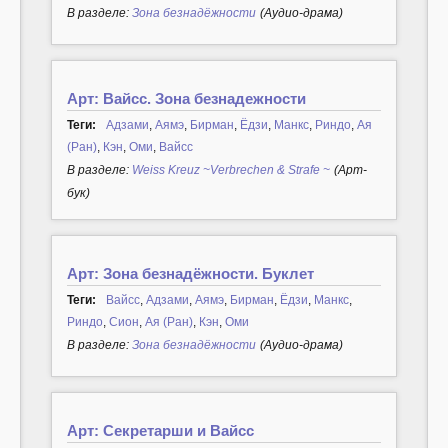
В разделе:
Зона безнадёжности
(Аудио-драма)
Арт: Вайсс. Зона безнадежности
Теги:
Адзами
,
Аямэ
,
Бирман
,
Ёдзи
,
Манкс
,
Риндо
,
Ая
(Ран)
,
Кэн
,
Оми
,
Вайсс
В разделе:
Weiss Kreuz ~Verbrechen & Strafe ~
(Арт-
бук)
Арт: Зона безнадёжности. Буклет
Теги:
Вайсс
,
Адзами
,
Аямэ
,
Бирман
,
Ёдзи
,
Манкс
,
Риндо
,
Сион
,
Ая (Ран)
,
Кэн
,
Оми
В разделе:
Зона безнадёжности
(Аудио-драма)
Арт: Секретарши и Вайсс