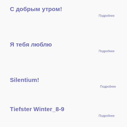
С добрым утром!
о С
Подробнее
добрым
утром!
Я тебя люблю
о Я
Подробнее
тебя
люблю
Silentium!
о
Подробнее
Silentiu
Tiefster Winter_8-9
о Tiefste
Подробнее
Winter_8
9