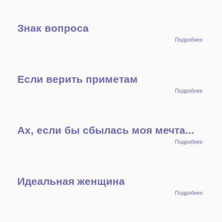
Знак вопроса
о Знак
Подробнее
вопрос
Если верить приметам
о Если
Подробнее
верить
примет
Ах, если бы сбылась моя мечта...
о Ах,
Подробнее
если б
сбылас
моя
мечта..
Идеальная женщина
о
Подробнее
Идеаль
женщи