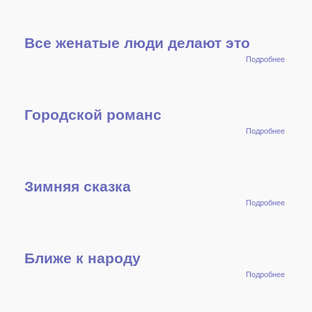
Все женатые люди делают это
о Все
Подробнее
женаты
люди
делают
это
Городской романс
о
Подробнее
Городс
романс
Зимняя сказка
о
Подробнее
Зимня
сказка
Ближе к народу
о
Подробнее
Ближе
к
народу