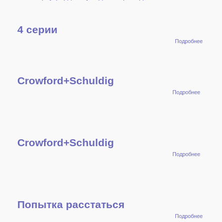
4 серии
о 4
Подробнее
серии
Crowford+Schuldig
о
Подробнее
Crowford
Crowford+Schuldig
о
Подробнее
Crowford
Попытка расстаться
о Попы
Подробнее