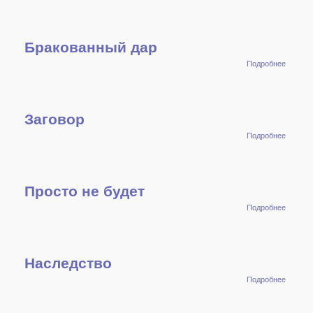
расста
Бракованный дар
о
Подробнее
Браков
дар
Заговор
о
Подробнее
Загово
Просто не будет
о
Подробнее
Просто
не
будет
Наследство
о
Подробнее
Наслед