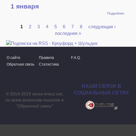
1 января
о 1
Подробнее
января
1
2
3
4
5
6
7
8
следующая ›
Страницы
последняя »
О сайте
Правила
F.A.Q.
Обратная связь
Статистика
НАШИ СВЯЗИ В
СОЦИАЛЬНЫХ СЕТЯХ
© 2014-2019 weiss-kreuz.net,
по всем вопросам пишите в
"
Обратной связи
"