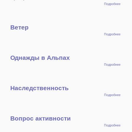
о
Подробнее
Графо
Ветер
о
Подробнее
Ветер
Однажды в Альпах
о
Подробнее
Однаж
в Альп
Наследственность
о
Подробнее
Наслед
Вопрос активности
о Вопр
Подробнее
активн