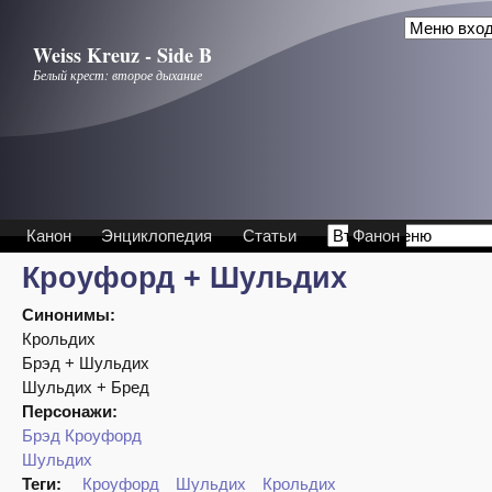
Перейти к основному содержанию
Weiss Kreuz - Side B
Белый крест: второе дыхание
Канон
Энциклопедия
Статьи
Фанон
Кроуфорд + Шульдих
Синонимы:
Крольдих
Брэд + Шульдих
Шульдих + Бред
Персонажи:
Брэд Кроуфорд
Шульдих
Теги:
Кроуфорд
Шульдих
Крольдих