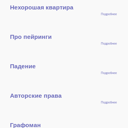
Нехорошая квартира
о
Подробнее
Нехор
кварти
Про пейринги
о Про
Подробнее
пейрин
Падение
о
Подробнее
Падени
Авторские права
о
Подробнее
Авторс
права
Графоман