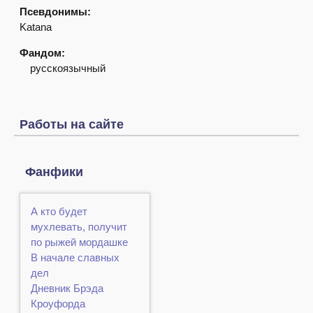
Псевдонимы:
Katana
Фандом:
русскоязычный
Работы на сайте
Фанфики
А кто будет
мухлевать, получит
по рыжей мордашке
В начале славных
дел
Дневник Брэда
Кроуфорда