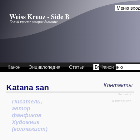
Перейти к основному содержанию
Weiss Kreuz - Side B
Белый крест: второе дыхание
Канон
Энциклопедия
Статьи
Фанон
Контакты
Katana san
На сайте:
Писатель,
Интервью
В Интернете:
автор
фанфиков
Художник
(коллажист)