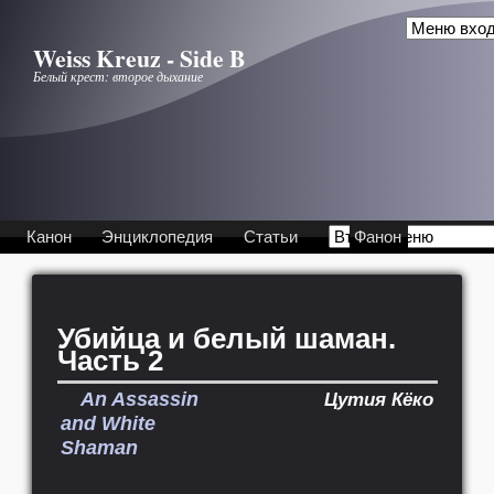
Перейти к основному содержанию
Weiss Kreuz - Side B
Белый крест: второе дыхание
Канон
Энциклопедия
Статьи
Фанон
Убийца и белый шаман.
Часть 2
An Assassin
Цутия Кёко
and White
Shaman