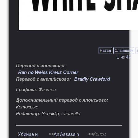
Назад
Слайдшоу
1
из
42
Перевод с японского:
Ran no Weiss Kreuz Corner
Перевод с английского:
Bradly Crawford
Графика:
Фаэтон
Дополнительный перевод с японского:
Котокрыс
Редактор:
Schuldig
, Farfarello
<<
>>
Конец
Убийца и
An Assassin