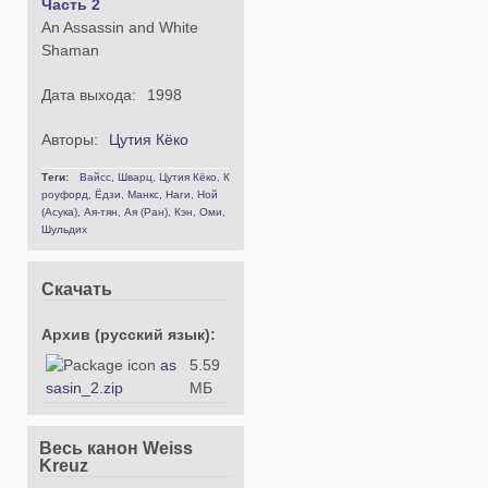
Часть 2
An Assassin and White
Shaman
Дата выхода:
1998
Авторы:
Цутия Кёко
Теги:
Вайсс
,
Шварц
,
Цутия Кёко
,
К
роуфорд
,
Ёдзи
,
Манкс
,
Наги
,
Ной
(Асука)
,
Ая-тян
,
Ая (Ран)
,
Кэн
,
Оми
,
Шульдих
Скачать
Архив (русский язык):
as
5.59
sasin_2.zip
МБ
Весь канон Weiss
Kreuz