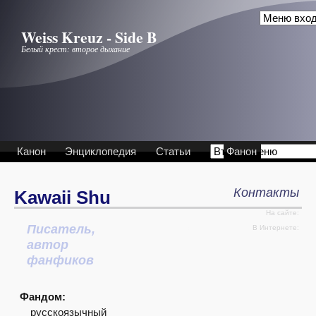
Перейти к основному содержанию
Weiss Kreuz - Side B
Белый крест: второе дыхание
Канон
Энциклопедия
Статьи
Фанон
Контакты
Kawaii Shu
На сайте:
Писатель,
Интервью
В Интернете:
автор
фанфиков
Фандом:
русскоязычный