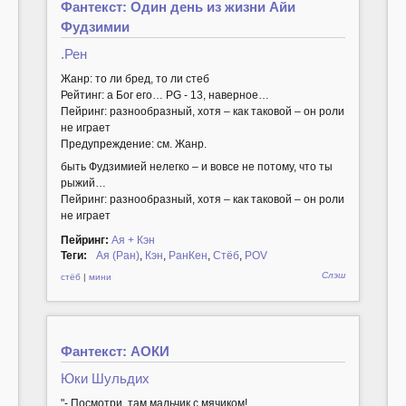
Фантекст: Один день из жизни Айи
Фудзимии
.Рен
Жанр: то ли бред, то ли стеб
Рейтинг: а Бог его… PG - 13, наверное…
Пейринг: разнообразный, хотя – как таковой – он роли
не играет
Предупреждение: см. Жанр.
быть Фудзимией нелегко – и вовсе не потому, что ты
рыжий…
Пейринг: разнообразный, хотя – как таковой – он роли
не играет
Пейринг:
Ая + Кэн
Теги:
Ая (Ран)
,
Кэн
,
РанКен
,
Стёб
,
POV
Слэш
стёб
|
мини
Фантекст: АОКИ
Юки Шульдих
"- Посмотри, там мальчик с мячиком!