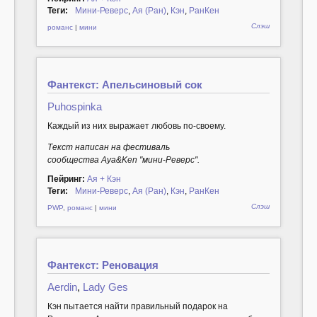
Теги:
Мини-Реверс
,
Ая (Ран)
,
Кэн
,
РанКен
Слэш
романс
|
мини
Фантекст: Апельсиновый сок
Puhospinka
Каждый из них выражает любовь по-своему.
Текст написан на фестиваль
сообщества Aya&Ken "мини-Реверс".
Пейринг:
Ая + Кэн
Теги:
Мини-Реверс
,
Ая (Ран)
,
Кэн
,
РанКен
Слэш
PWP
,
романс
|
мини
Фантекст: Реновация
Aerdin
,
Lady Ges
Кэн пытается найти правильный подарок на