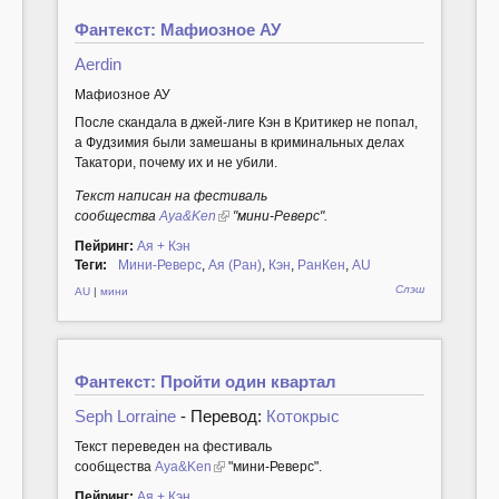
Фантекст: Мафиозное АУ
Aerdin
Мафиозное АУ
После скандала в джей-лиге Кэн в Критикер не попал,
а Фудзимия были замешаны в криминальных делах
Такатори, почему их и не убили.
Текст написан на фестиваль
сообщества
Aya&Ken
"мини-Реверс".
Пейринг:
Ая + Кэн
Теги:
Мини-Реверс
,
Ая (Ран)
,
Кэн
,
РанКен
,
AU
Слэш
AU
|
мини
Фантекст: Пройти один квартал
Seph Lorraine
- Перевод:
Котокрыс
Текст переведен на фестиваль
сообщества
Aya&Ken
"мини-Реверс".
Пейринг:
Ая + Кэн