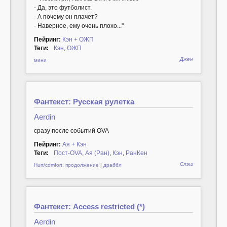
- Да, это футболист.
- А почему он плачет?
- Наверное, ему очень плохо..."
Пейринг:
Кэн + ОЖП
Теги:
Кэн
,
ОЖП
Джен
мини
Фантекст: Русская рулетка
Aerdin
сразу после событий OVA
Пейринг:
Ая + Кэн
Теги:
Пост-OVA
,
Ая (Ран)
,
Кэн
,
РанКен
Слэш
Hurt/comfort
,
продолжение
|
драббл
Фантекст: Access restricted (*)
Aerdin