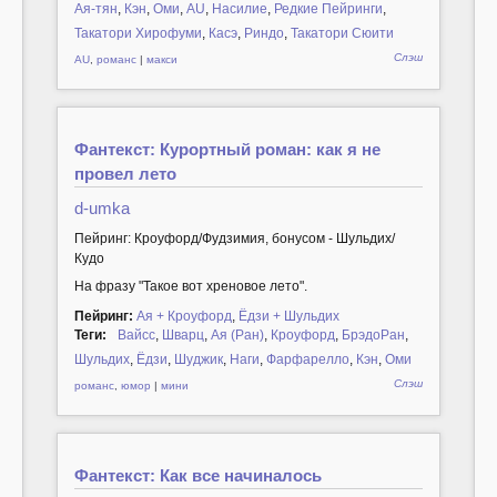
Ая-тян
,
Кэн
,
Оми
,
AU
,
Насилие
,
Редкие Пейринги
,
Такатори Хирофуми
,
Касэ
,
Риндо
,
Такатори Сюити
Слэш
AU
,
романс
|
макси
Фантекст: Курортный роман: как я не
провел лето
d-umka
Пейринг: Кроуфорд/Фудзимия, бонусом - Шульдих/
Кудо
На фразу "Такое вот хреновое лето".
Пейринг:
Ая + Кроуфорд
,
Ёдзи + Шульдих
Теги:
Вайсс
,
Шварц
,
Ая (Ран)
,
Кроуфорд
,
БрэдоРан
,
Шульдих
,
Ёдзи
,
Шуджик
,
Наги
,
Фарфарелло
,
Кэн
,
Оми
Слэш
романс
,
юмор
|
мини
Фантекст: Как все начиналось