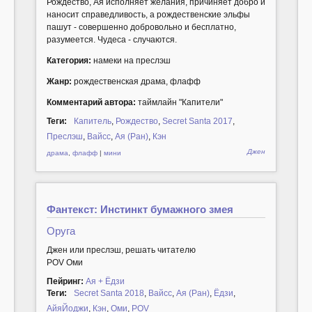
Рождество, Ая исполняет желания, причиняет добро и
наносит справедливость, а рождественские эльфы
пашут - совершенно добровольно и бесплатно,
разумеется. Чудеса - случаются.
Категория:
намеки на преслэш
Жанр:
рождественская драма, флафф
Комментарий автора:
таймлайн "Капители"
Теги:
Капитель
,
Рождество
,
Secret Santa 2017
,
Преслэш
,
Вайсс
,
Ая (Ран)
,
Кэн
Джен
драма
,
флафф
|
мини
Фантекст: Инстинкт бумажного змея
Оруга
Джен или преслэш, решать читателю
POV Оми
Пейринг:
Ая + Ёдзи
Теги:
Secret Santa 2018
,
Вайсс
,
Ая (Ран)
,
Ёдзи
,
АйяЙоджи
,
Кэн
,
Оми
,
POV