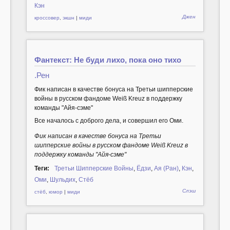
Кэн
Джен
кроссовер
,
экшн
|
миди
Фантекст: Не буди лихо, пока оно тихо
.Рен
Фик написан в качестве бонуса на Третьи шипперские
войны в русском фандоме Weiß Kreuz в поддержку
команды "Айя-сэме"
Все началось с доброго дела, и совершил его Оми.
Фик написан в качестве бонуса на Третьи
шипперские войны в русском фандоме Weiß Kreuz в
поддержку команды "Айя-сэме"
Теги:
Третьи Шипперские Войны
,
Ёдзи
,
Ая (Ран)
,
Кэн
,
Оми
,
Шульдих
,
Стёб
Слэш
стёб
,
юмор
|
миди