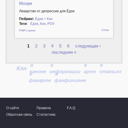
Моэри
Лекарство от депрессии для Ёдзи
Пейринг:
Ёдзи + Кэн
Теги:
Ёдзи
,
Кэн
,
POV
Слэш
PWP
|
мини
1
2
3
4
5
6
следующая ›
Страницы
последняя »
в
в
в
в
Кэн
каноне
информации
арте
статьях
в
в
фанарте
фанфикшене
О сайте
Правила
F.A.Q.
Обратная связь
Статистика