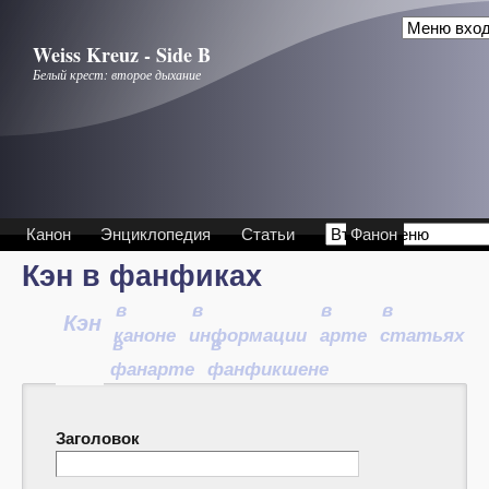
Перейти к основному содержанию
Weiss Kreuz - Side B
Белый крест: второе дыхание
Канон
Энциклопедия
Статьи
Фанон
Кэн в фанфиках
в
в
в
в
Кэн
каноне
информации
арте
статьях
в
в
фанарте
фанфикшене
Заголовок