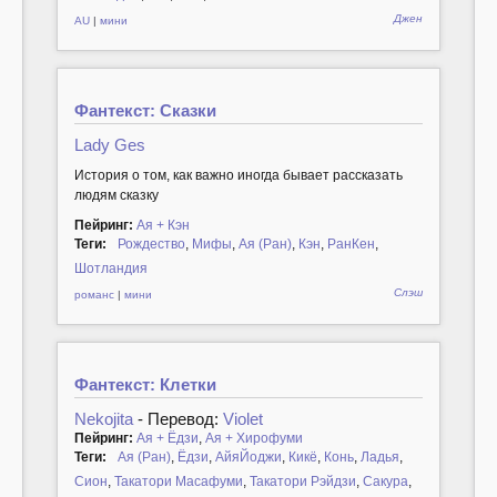
Джен
AU
|
мини
Фантекст: Сказки
Lady Ges
История о том, как важно иногда бывает рассказать
людям сказку
Пейринг:
Ая + Кэн
Теги:
Рождество
,
Мифы
,
Ая (Ран)
,
Кэн
,
РанКен
,
Шотландия
Слэш
романс
|
мини
Фантекст: Клетки
Nekojita
- Перевод:
Violet
Пейринг:
Ая + Ёдзи
,
Ая + Хирофуми
Теги:
Ая (Ран)
,
Ёдзи
,
АйяЙоджи
,
Кикё
,
Конь
,
Ладья
,
Сион
,
Такатори Масафуми
,
Такатори Рэйдзи
,
Сакура
,