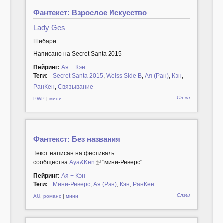
Фантекст: Взрослое Искусство
Lady Ges
Шибари
Написано на Secret Santa 2015
Пейринг:
Ая + Кэн
Теги:
Secret Santa 2015
,
Weiss Side B
,
Ая (Ран)
,
Кэн
,
РанКен
,
Связывание
Слэш
PWP
|
мини
Фантекст: Без названия
Текст написан на фестиваль
сообщества
Aya&Ken
"мини-Реверс".
Пейринг:
Ая + Кэн
Теги:
Мини-Реверс
,
Ая (Ран)
,
Кэн
,
РанКен
Слэш
AU
,
романс
|
мини