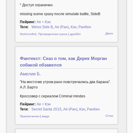
* Доступ ограничен.
missing scene сразу после simulate battle, SideB
Пейринг:
Ая + Кэн
Теги:
Weiss Side B
,
Ая (Ран)
,
Кэн
,
РанКен
Джен
Hurt/comfort
,
Пропущенная сцена
|
драббл
Фантекст: Сказ о том, как Дерек Морган
собакой обзавелся
Амелия Б.
"На мосточке утром рано повстречались два барана".
А.Л. Барто
Кроссовер с сериалом Criminal mindes
Пейринг:
Ая + Кэн
Теги:
Secret Santa 2015
,
Ая (Ран)
,
Кэн
,
РанКен
Слэш
Приключения
|
миди