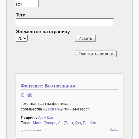
Теги
Элементов на страницу
Фантекст: Без названия
Ollnik
Текст написан на фестиваль
сообщества
Aya&Ken
"мини-Реверс".
Пейринг:
Ая + Кэн
Теги:
Мини-Реверс
,
Ая (Ран)
,
Кэн
,
РанКен
Слэш
драма
|
мини