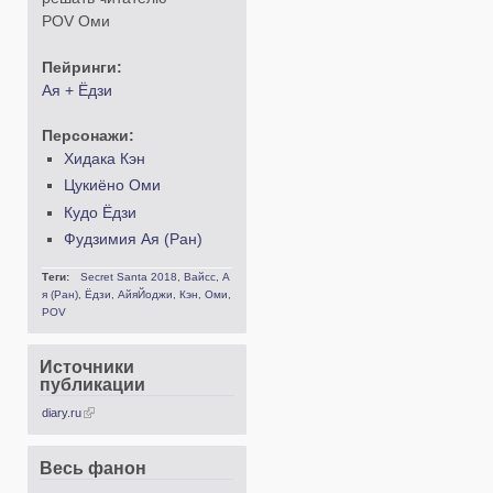
POV Оми
Пейринги:
Ая + Ёдзи
Персонажи:
Хидака Кэн
Цукиёно Оми
Кудо Ёдзи
Фудзимия Ая (Ран)
Теги:
Secret Santa 2018
,
Вайсс
,
А
я (Ран)
,
Ёдзи
,
АйяЙоджи
,
Кэн
,
Оми
,
POV
Источники
публикации
diary.ru
Весь фанон