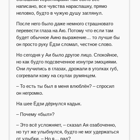
написано, все чувства нараспашку, прямо
неловко, будто в чужую душу заглянул.
После него было даже немного страшновато
перевести глаза на Аю. Потому что если там
будет обычное Аино выражение… то лучше бы
он просто руку Ёдзи сломал, честное слово.
Но сегодня у Аи было другое лицо. Спокойное,
но как будто подсвеченное изнутри эмоциями.
Они лучились в глазах, дрожали в уголках губ,
согревали кожу на скулах румянцем.
– То есть ты был в меня влюблён? – спросил
он негромко.
На шее Ёдзи дёрнулся кадык.
– Почему «был»?
– Это всё усложняет, – сказал Ая озабоченно,
но тут же улыбнулся, будто не мог удержаться
от улыбки. – Но я… рад?