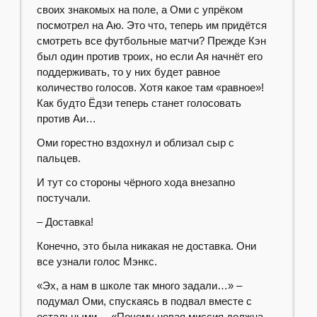
своих знакомых на поле, а Оми с упрёком
посмотрел на Аю. Это что, теперь им придётся
смотреть все футбольные матчи? Прежде Кэн
был один против троих, но если Ая начнёт его
поддерживать, то у них будет равное
количество голосов. Хотя какое там «равное»!
Как будто Ёдзи теперь станет голосовать
против Аи…
Оми горестно вздохнул и облизал сыр с
пальцев.
И тут со стороны чёрного хода внезапно
постучали.
– Доставка!
Конечно, это была никакая не доставка. Они
все узнали голос Мэнкс.
«Эх, а нам в школе так много задали…» –
подумал Оми, спускаясь в подвал вместе с
остальными. – «Почему новая миссия должна