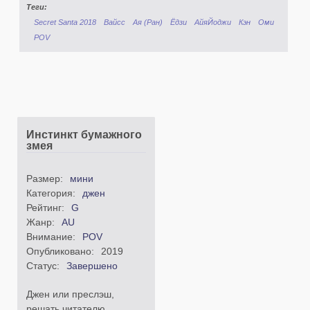
Теги:
Secret Santa 2018
Вайсс
Ая (Ран)
Ёдзи
АйяЙоджи
Кэн
Оми
POV
Инстинкт бумажного
змея
Размер:
мини
Категория:
джен
Рейтинг:
G
Жанр:
AU
Внимание:
POV
Опубликовано:
2019
Статус:
Завершено
Джен или преслэш,
решать читателю