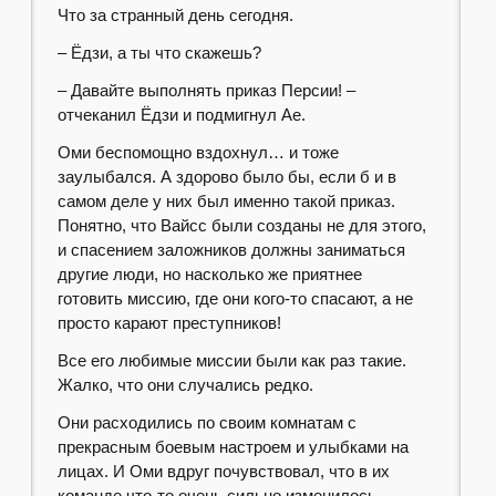
Что за странный день сегодня.
– Ёдзи, а ты что скажешь?
– Давайте выполнять приказ Персии! –
отчеканил Ёдзи и подмигнул Ае.
Оми беспомощно вздохнул… и тоже
заулыбался. А здорово было бы, если б и в
самом деле у них был именно такой приказ.
Понятно, что Вайсс были созданы не для этого,
и спасением заложников должны заниматься
другие люди, но насколько же приятнее
готовить миссию, где они кого-то спасают, а не
просто карают преступников!
Все его любимые миссии были как раз такие.
Жалко, что они случались редко.
Они расходились по своим комнатам с
прекрасным боевым настроем и улыбками на
лицах. И Оми вдруг почувствовал, что в их
команде что-то очень сильно изменилось