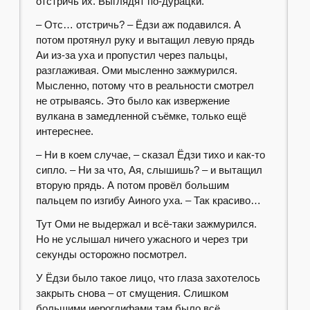
отстричь их. Выглядят по-дурацки.
– Отс… отстричь? – Ёдзи аж подавился. А
потом протянул руку и вытащил левую прядь
Аи из-за уха и пропустил через пальцы,
разглаживая. Оми мысленно зажмурился.
Мысленно, потому что в реальности смотрел
не отрываясь. Это было как извержение
вулкана в замедленной съёмке, только ещё
интереснее.
– Ни в коем случае, – сказал Ёдзи тихо и как-то
сипло. – Ни за что, Ая, слышишь? – и вытащил
вторую прядь. А потом провёл большим
пальцем по изгибу Аиного уха. – Так красиво…
Тут Оми не выдержал и всё-таки зажмурился.
Но не услышал ничего ужасного и через три
секунды осторожно посмотрел.
У Ёдзи было такое лицо, что глаза захотелось
закрыть снова – от смущения. Слишком
большими иероглифами там было всё