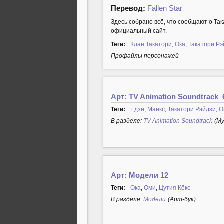
Перевод:
Fallen Star
Здесь собрано всё, что сообщают о Так
официальный сайт.
Теги:
Клан Такатори
,
Ока
,
Такатори Рэ
Профайлы персонажей
Арт: TV Animation Soundtrack_
Теги:
Ёдзи
,
Манкс
,
Такатори Рэйдзи
,
О
В разделе:
TV Animation Soundtrack
(М
Арт: Модели 12
Теги:
Ока
,
Оми
,
Цутия Кёко
В разделе:
Модели
(Арт-бук)