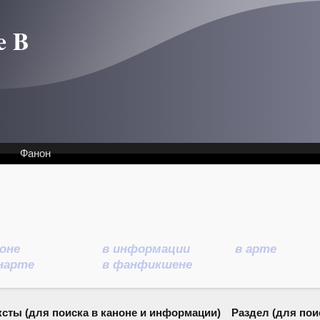
e B
Фанон
ноне
в информации
в арте
нарте
в фанфикшене
ксты (для поиска в каноне и информации)
Раздел (для поис