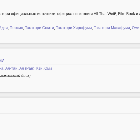
атори официальные источники: официальные книги All That Weiß, Film Book и 
йдзи
,
Персия
,
Такатори Сюити
,
Такатори Хирофуми
,
Такатори Масафуми
,
Оми
67
ка
,
Ая-тян
,
Ая (Ран)
,
Кэн
,
Оми
узыкальный диск)