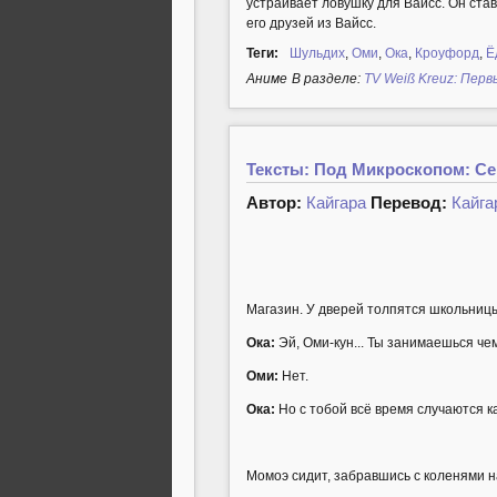
устраивает ловушку для Вайсс. Он став
его друзей из Вайсс.
Теги:
Шульдих
,
Оми
,
Ока
,
Кроуфорд
,
Ё
Аниме
В разделе:
TV Weiß Kreuz: Перв
Тексты: Под Микроскопом: Сер
Автор:
Кайгара
Перевод:
Кайга
Магазин. У дверей толпятся школьницы 
Ока:
Эй, Оми-кун... Ты занимаешься че
Оми:
Нет.
Ока:
Но с тобой всё время случаются ка
Момоэ сидит, забравшись с коленями на 