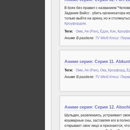
В боях без правил с названием "Челове
Задание Вайсс - убить организатора иг
только выйти на арену, но и столкнут
Кроуфордом
.
Теги:
Оми
,
Ая (Ран)
,
Ёдзи
,
Кэн
,
Кроуф
Аниме
В разделе:
TV Weiß Kreuz: Перв
Аниме серия: Серия 11. Abkunft
Теги:
Оми
,
Ая (Ран)
,
Ока
,
Кроуфорд
,
Ё
Аниме
В разделе:
TV Weiß Kreuz: Перв
Аниме серия: Серия 12. Abschie
Шульдих, развлекаясь, устраивает свою
кошмарные сны, заставляя его в полной
открывает свое лицо и признается, чт