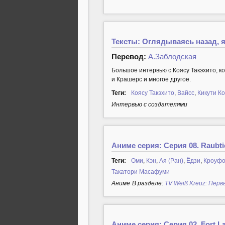
Тексты: Оглядываясь назад, я
Перевод:
А.Заблодская
Большое интервью с Коясу Такэхито, к
и Крашерс и многое другое.
Теги:
Коясу Такэхито
,
Вайсс
,
Кикути К
Интервью с создателями
Аниме серия: Серия 08. Raubtie
Теги:
Оми
,
Кэн
,
Ая (Ран)
,
Ёдзи
,
Кроуф
Такатори Масафуми
Аниме
В разделе:
TV Weiß Kreuz: Перв
Аниме серия: Серия 02. Fort 