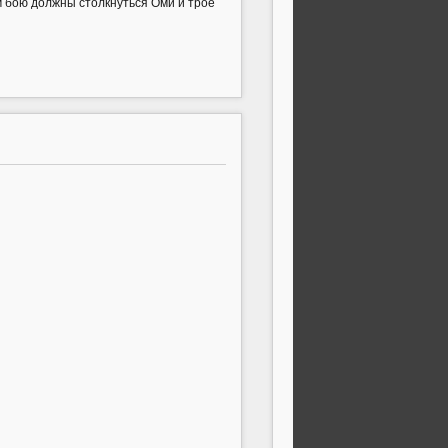
ом бою должны столкнуться Оми и трое