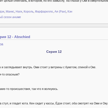
ит целый спектакль, в котором, по его замыслу, на глазах у Оки в смертельн
дзи
,
Манкс
,
Наги
,
Король
,
Фарфарелло
,
Ая (Ран)
,
Кэн
ый сезон аниме
ия 12 - Abschied
ра
Серия 12
и заглядывают внутрь. Оми стоит у витрины с букетом, спиной к Оке.
м-то опасным?
кие-то происшествия, так что я волнуюсь.
стул, и гладит кота. Кен сидит у кассы, Ёдзи стоит, оба смотрят на Оми и Оку.