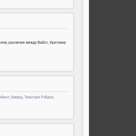
лов, различие между Вайсс, Критикер
айент
,
Шварц
,
Такатори Рэйдзи
,