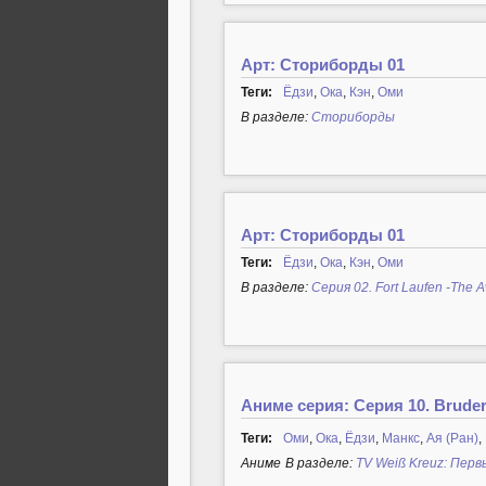
Арт: Сториборды 01
Теги:
Ёдзи
,
Ока
,
Кэн
,
Оми
В разделе:
Сториборды
Арт: Сториборды 01
Теги:
Ёдзи
,
Ока
,
Кэн
,
Оми
В разделе:
Серия 02. Fort Laufen -The
Аниме серия: Серия 10. Bruder
Теги:
Оми
,
Ока
,
Ёдзи
,
Манкс
,
Ая (Ран)
,
Аниме
В разделе:
TV Weiß Kreuz: Перв