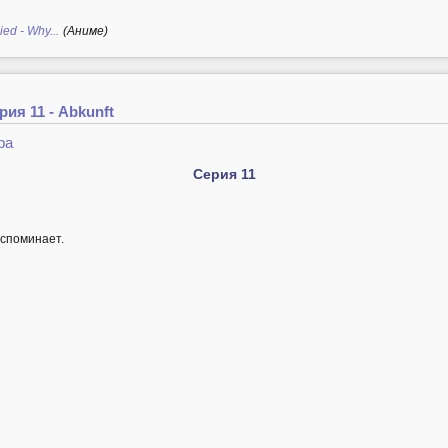
ed - Why...
(Аниме)
ия 11 - Abkunft
ра
Серия 11
вспоминает.