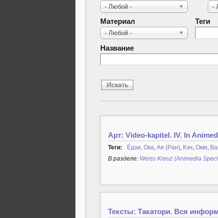
- Любой -
-
Материал
Теги
- Любой -
Название
Арт: Video-kapitel. IV. In Animed
Теги:
Ёдзи
,
Ока
,
Ая (Ран)
,
Кэн
,
Оми
,
Ва
В разделе:
Weiss Kreuz (Animedia Speci
Тексты: Такатори. Вся информ