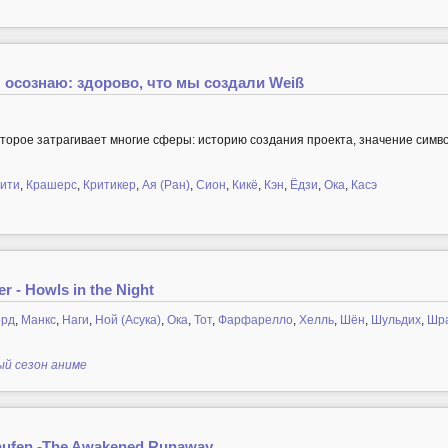
 осознаю: здорово, что мы создали Weiß
оторое затрагивает многие сферы: историю создания проекта, значение симво
оити
,
Крашерс
,
Критикер
,
Ая (Ран)
,
Сион
,
Кикё
,
Кэн
,
Ёдзи
,
Ока
,
Касэ
r - Howls in the Night
орд
,
Манкс
,
Наги
,
Ной (Асука)
,
Ока
,
Тот
,
Фарфарелло
,
Хелль
,
Шён
,
Шульдих
,
Шр
ый сезон аниме
Laufen -The Awakened Runaway