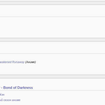
 Awakened Runaway
(Аниме)
 - Bond of Darkness
Кэн
ый сезон аниме