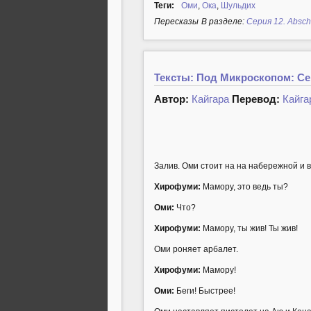
Теги:
Оми
,
Ока
,
Шульдих
Пересказы
В разделе:
Серия 12. Abschi
Тексты: Под Микроскопом: Сер
Автор:
Кайгара
Перевод:
Кайга
Залив. Оми стоит на на набережной и 
Хирофуми:
Мамору, это ведь ты?
Оми:
Что?
Хирофуми:
Мамору, ты жив! Ты жив!
Оми роняет арбалет.
Хирофуми:
Мамору!
Оми:
Беги! Быстрее!