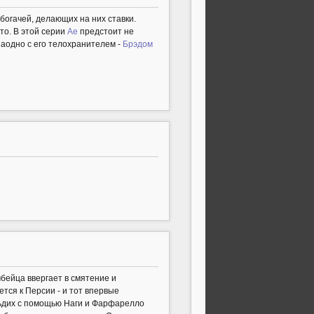
богачей, делающих на них ставки.
кто. В этой серии
Ае
предстоит не
 заодно с его телохранителем -
Брэдом
мбейца ввергает в смятение и
тся к Персии - и тот впервые
ульдих с помощью Наги и Фарфарелло