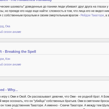
ческие шахматы" доведенные до паники люди убивают друг друга на глазах у 
ры, но прежде его надо еще найти: сложность в том, что лица его не видел ни
ься с собственным прошлым и своим смертельным врагом -
Рейдзи Такатори
, а
орд
,
Ока
ый сезон аниме
 - Breaking the Spell
дзи
,
Кэн
ый сезон аниме
d - Why...
 игру с Оми и Окой. Он рассказывает девочке, что Оми - ее родной брат. А Бо
 мере осознать, что он "убийца" собственных братьев. Оми в смятении бросае
о он тоже родственник Такатори. А именно - Сюичи Такатори. А между тем Ш