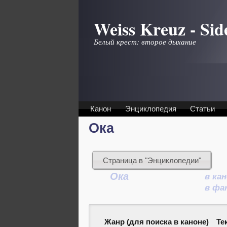
Перейти к основному содержанию
Weiss Kreuz - Sid
Белый крест: второе дыхание
Канон
Энциклопедия
Статьи
Ока
Страница в "Энциклопедии"
Ока
в ка
в фа
Жанр (для поиска в каноне)
Те