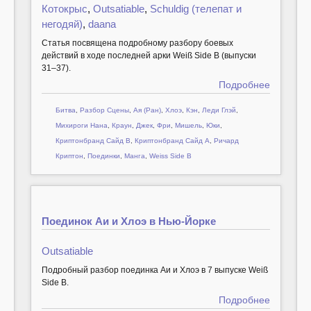
Котокрыс
,
Outsatiable
,
Schuldig (телепат и
негодяй)
,
daana
Cтатья посвящена подробному разбору боевых
действий в ходе последней арки Weiß Side B (выпуски
31–37).
Подробнее
Битва
,
Разбор Сцены
,
Ая (Ран)
,
Хлоэ
,
Кэн
,
Леди Глэй
,
Михироги Нана
,
Краун
,
Джек
,
Фри
,
Мишель
,
Юки
,
Криптонбранд Сайд B
,
Криптонбранд Сайд A
,
Ричард
Криптон
,
Поединки
,
Манга
,
Weiss Side B
Поединок Аи и Хлоэ в Нью-Йорке
Outsatiable
Подробный разбор поединка Аи и Хлоэ в 7 выпуске Weiß
Side B.
Подробнее