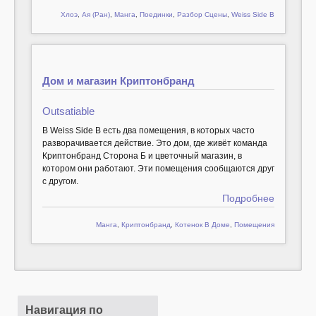
Хлоэ
,
Ая (Ран)
,
Манга
,
Поединки
,
Разбор Сцены
,
Weiss Side B
Дом и магазин Криптонбранд
Outsatiable
В Weiss Side B есть два помещения, в которых часто
разворачивается действие. Это дом, где живёт команда
Криптонбранд Сторона Б и цветочный магазин, в
котором они работают. Эти помещения сообщаются друг
с другом.
Подробнее
Манга
,
Криптонбранд
,
Котенок В Доме
,
Помещения
Навигация по