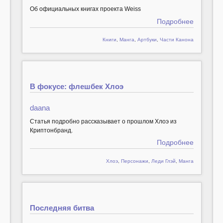
Об официальных книгах проекта Weiss
Подробнее
Книги
,
Манга
,
Артбуки
,
Части Канона
В фокусе: флешбек Хлоэ
daana
Статья подробно рассказывает о прошлом Хлоэ из
Криптонбранд.
Подробнее
Хлоэ
,
Персонажи
,
Леди Глэй
,
Манга
Последняя битва