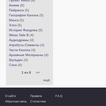
Проект Weiss
(6)
Аниме
(6)
Пейринги
(5)
География Канона
(5)
Манга
(5)
Хлоэ
(5)
История Фандома
(5)
Weiss Side B
(4)
Аудиодрамы
(4)
Атрибуты-Символы
(4)
Части Канона
(4)
Архивные Материалы
(4)
Шульдих
(4)
Сэна
(4)
1 из 6
>>
ещё
О сайте
Правила
F.A.Q.
Обратная связь
Статистика