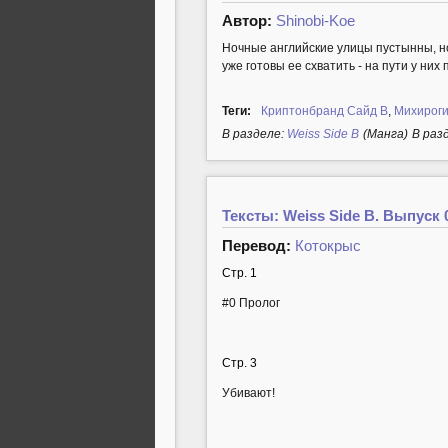
Автор:
Shinobi-Koe
Ночные английские улицы пустынны, н
уже готовы ее схватить - на пути у них
Теги:
Криптонбранд Сайд B
,
Михироги
В разделе:
Weiss Side B
(Манга)
В раз
Тексты: Weiss Side B. Выпуск 
Перевод:
Котокрыс
Стр. 1
#0 Пролог
Стр. 3
Убивают!