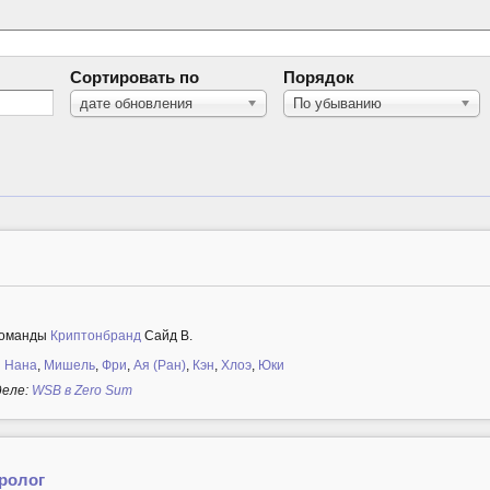
Сортировать по
Порядок
дате обновления
По убыванию
 команды
Криптонбранд
Сайд B.
 Нана
,
Мишель
,
Фри
,
Ая (Ран)
,
Кэн
,
Хлоэ
,
Юки
деле:
WSB в Zero Sum
Пролог