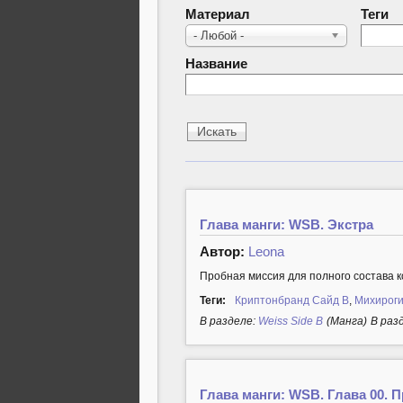
Материал
Теги
- Любой -
Название
Глава манги: WSB. Экстра
Автор:
Leona
Пробная миссия для полного состава
Теги:
Криптонбранд Сайд B
,
Михироги
В разделе:
Weiss Side B
(Манга)
В раз
Глава манги: WSB. Глава 00. 