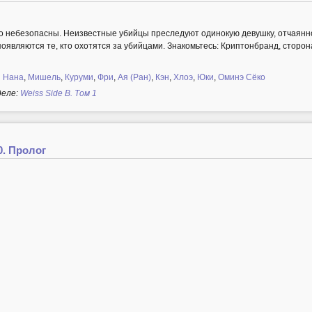
о небезопасны. Неизвестные убийцы преследуют одинокую девушку, отчаянно
 появляются те, кто охотятся за убийцами. Знакомьтесь: Криптонбранд, сторон
 Нана
,
Мишель
,
Куруми
,
Фри
,
Ая (Ран)
,
Кэн
,
Хлоэ
,
Юки
,
Оминэ Сёко
деле:
Weiss Side B. Том 1
0. Пролог