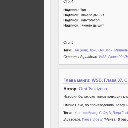
Стр. 4
Надпись:
Топ
Надписи:
Тяжело дышит
Надписи:
Топ-топ-топ
Надписи
: Тяжело дышит
Стр. 5
Теги:
Ая (Ран)
,
Кэн
,
Юки
,
Фри
,
Мишель
Cкрипты
В разделе:
WSB. Глава 00. П
Глава манги: WSB. Глава 37. С
Автор:
Omi Tsukiyono
История белых охотников подходит к к
Омине Сёко, по произведению Коясу Т
Теги:
Криптонбранд Сайд B
,
Леди Глэ
В разделе:
Weiss Side B
(Манга)
В раз