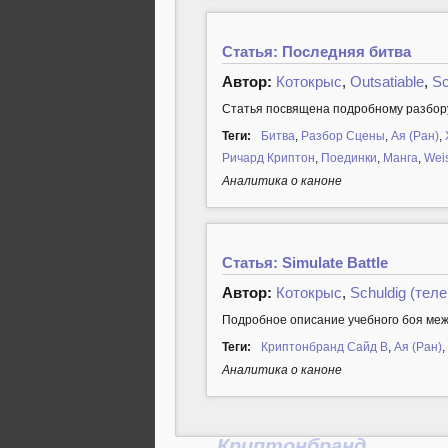
Статья: Последняя битва
Автор:
Котокрыс
,
Outsatiable
,
Sc
Cтатья посвящена подробному разбору
Теги:
Битва
,
Разбор Сцены
,
Ая (Ран)
,
Ричард Криптон
,
Поединки
,
Манга
,
Weis
Аналитика о каноне
Статья: Simulate Battle
Автор:
Котокрыс
,
Schuldig (теле
Подробное описание учебного боя межд
Теги:
Криптонбранд Сайд B
,
Ая (Ран)
,
Аналитика о каноне
Криптонбранд