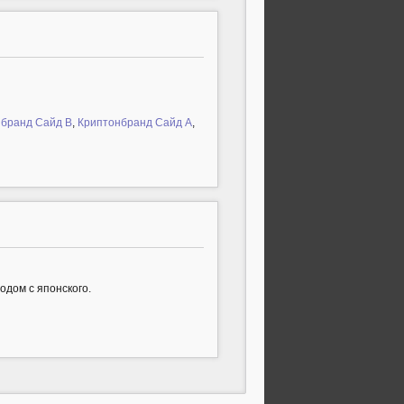
бранд Сайд B
,
Криптонбранд Сайд A
,
одом с японского.