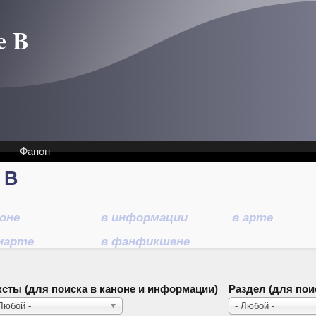
e B
Фанон
 B
ноне
в информации
в арте
нарте
в фанфикшене
ксты (для поиска в каноне и информации)
Раздел (для поис
 Любой -
- Любой -