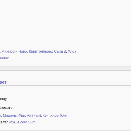
,
Михироги Нана
,
Криптонбранд Сайд B
,
Хлоэ
ролог
вет
онцу.
акехито
й
,
Мишель
,
Фри
,
Ая (Ран)
,
Кэн
,
Хлоэ
,
Юки
деле:
WSB в Zero Sum