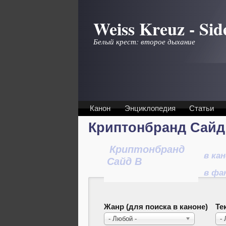
Перейти к основному содержанию
Weiss Kreuz - Sid
Белый крест: второе дыхание
Канон
Энциклопедия
Статьи
Криптонбранд Сайд
Криптонбранд
в ка
Сайд B
в фа
Жанр (для поиска в каноне)
Те
- Любой -
-