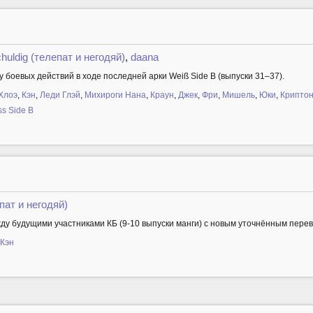
huldig (телепат и негодяй)
,
daana
 боевых действий в ходе последней арки Weiß Side B (выпуски 31–37).
Хлоэ
,
Кэн
,
Леди Глэй
,
Михироги Нана
,
Краун
,
Джек
,
Фри
,
Мишель
,
Юки
,
Криптон
s Side B
пат и негодяй)
у будущими участниками КБ (9-10 выпуски манги) с новым уточнённым перев
Кэн