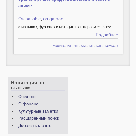
аниме
Outsatiable
,
oruga-san
о машинах, фургонах и мотоциклах в первом сезоне>
Подробнее
Машины
,
Ая (Ран)
,
Оми
,
Кэн
,
Ёдзи
,
Шульдих
Навигация по
статьям
О каноне
О фаноне
Культурные заметки
Расширенный поиск
Добавить статью