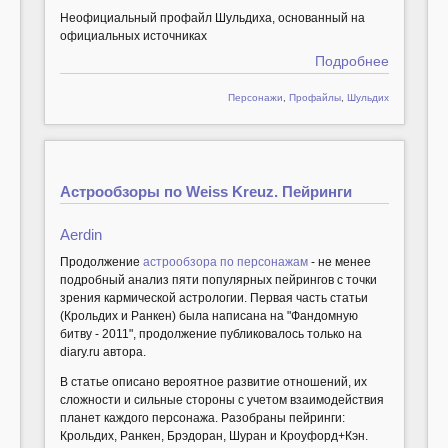
Неофициальный профайл Шульдиха, основанный на
официальных источниках
Подробнее
Персонажи
,
Профайлы
,
Шульдих
Астрообзоры по Weiss Kreuz. Пейринги
Aerdin
Продолжение
астрообзора по персонажам
- не менее
подробный анализ пяти популярных пейрингов с точки
зрения кармической астрологии. Первая часть статьи
(Крольдих и Ранкен) была написана на "Фандомную
битву - 2011", продолжение публиковалось только на
diary.ru автора.
В статье описано вероятное развитие отношений, их
сложности и сильные стороны с учетом взаимодействия
планет каждого персонажа. Разобраны пейринги:
Крольдих, Ранкен, Брэдоран, Шуран и Кроуфорд+Кэн.