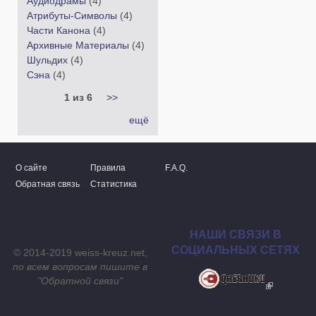
Аудиодрамы
(4)
Атрибуты-Символы
(4)
Части Канона
(4)
Архивные Материалы
(4)
Шульдих
(4)
Сэна
(4)
1 из 6
>>
ещё
О сайте
Правила
F.A.Q.
Обратная связь
Статистика
НАШИ СВЯЗИ В
СОЦИАЛЬНЫХ СЕТЯХ
© 2014-2019 weiss-kreuz.net,
по всем вопросам пишите в
"
Обратной связи
"