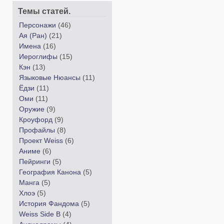
Темы статей.
Персонажи
(46)
Ая (Ран)
(21)
Имена
(16)
Иероглифы
(15)
Кэн
(13)
Языковые Нюансы
(11)
Ёдзи
(11)
Оми
(11)
Оружие
(9)
Кроуфорд
(9)
Профайлы
(8)
Проект Weiss
(6)
Аниме
(6)
Пейринги
(5)
География Канона
(5)
Манга
(5)
Хлоэ
(5)
История Фандома
(5)
Weiss Side B
(4)