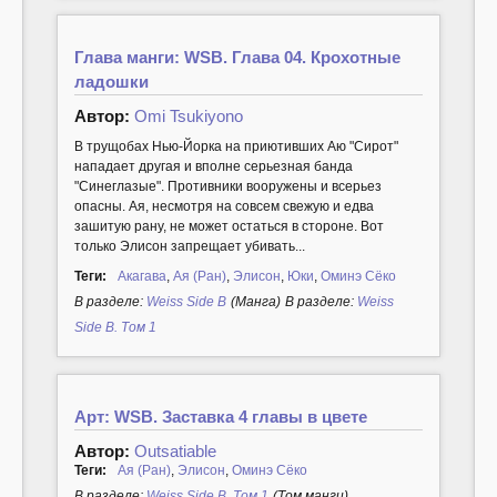
Глава манги: WSB. Глава 04. Крохотные
ладошки
Автор:
Omi Tsukiyono
В трущобах Нью-Йорка на приютивших Аю "Сирот"
нападает другая и вполне серьезная банда
"Синеглазые". Противники вооружены и всерьез
опасны. Ая, несмотря на совсем свежую и едва
зашитую рану, не может остаться в стороне. Вот
только Элисон запрещает убивать...
Теги:
Акагава
,
Ая (Ран)
,
Элисон
,
Юки
,
Оминэ Сёко
В разделе:
Weiss Side B
(Манга)
В разделе:
Weiss
Side B. Том 1
Арт: WSB. Заставка 4 главы в цвете
Автор:
Outsatiable
Теги:
Ая (Ран)
,
Элисон
,
Оминэ Сёко
В разделе:
Weiss Side B. Том 1
(Том манги)