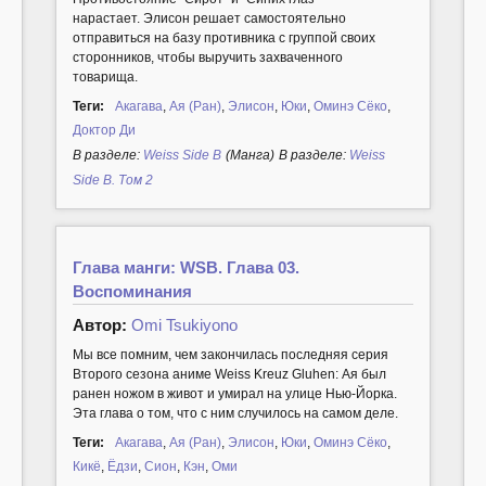
нарастает. Элисон решает самостоятельно
отправиться на базу противника с группой своих
сторонников, чтобы выручить захваченного
товарища.
Теги:
Акагава
,
Ая (Ран)
,
Элисон
,
Юки
,
Оминэ Сёко
,
Доктор Ди
В разделе:
Weiss Side B
(Манга)
В разделе:
Weiss
Side B. Том 2
Глава манги: WSB. Глава 03.
Воспоминания
Автор:
Omi Tsukiyono
Мы все помним, чем закончилась последняя серия
Второго сезона аниме Weiss Kreuz Gluhen: Ая был
ранен ножом в живот и умирал на улице Нью-Йорка.
Эта глава о том, что с ним случилось на самом деле.
Теги:
Акагава
,
Ая (Ран)
,
Элисон
,
Юки
,
Оминэ Сёко
,
Кикё
,
Ёдзи
,
Сион
,
Кэн
,
Оми