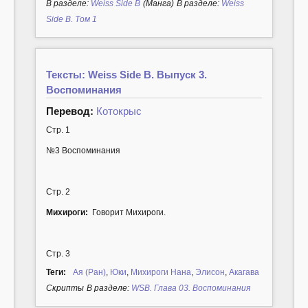
В разделе:
Weiss Side B
(Манга)
В разделе:
Weiss
Side B. Том 1
Тексты: Weiss Side B. Выпуск 3.
Воспоминания
Перевод:
Котокрыс
Стр. 1
№3 Воспоминания
Стр. 2
Михироги:
Говорит Михироги.
Стр. 3
Теги:
Ая (Ран)
,
Юки
,
Михироги Нана
,
Элисон
,
Акагава
Cкрипты
В разделе:
WSB. Глава 03. Воспоминания