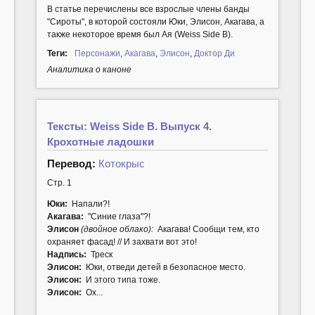
В статье перечислены все взрослые члены банды
"Сироты", в которой состояли Юки, Элисон, Акагава, а
также некоторое время был Ая (Weiss Side B).
Теги:
Персонажи
,
Акагава
,
Элисон
,
Доктор Ди
Аналитика о каноне
Тексты: Weiss Side B. Выпуск 4.
Крохотные ладошки
Перевод:
Котокрыс
Стр. 1
Юки:
Напали?!
Акагава:
"Синие глаза"?!
Элисон
(двойное облако):
Акагава! Сообщи тем, кто
охраняет фасад! // И захвати вот это!
Надпись:
Треск
Элисон:
Юки, отведи детей в безопасное место.
Элисон:
И этого типа тоже.
Элисон:
Ох...