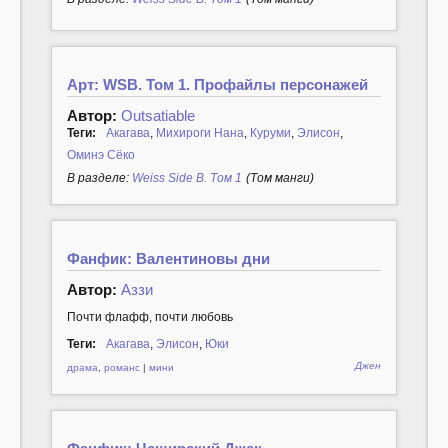
Арт: WSB. Том 1. Профайлы персонажей
Автор:
Outsatiable
Теги:
Акагава
,
Михироги Нана
,
Куруми
,
Элисон
,
Оминэ Сёко
В разделе:
Weiss Side B. Том 1
(Том манги)
Фанфик: Валентиновы дни
Автор:
Аззи
Почти флафф, почти любовь
Теги:
Акагава
,
Элисон
,
Юки
Джен
драма
,
романс
|
мини