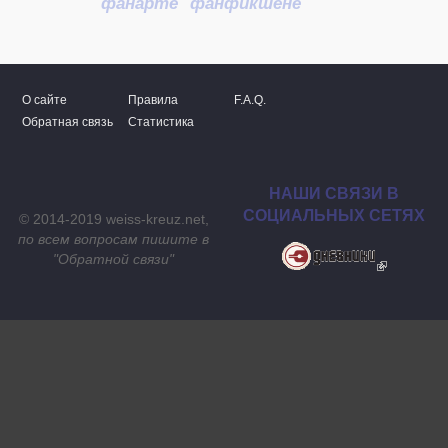
фанарте
фанфикшене
О сайте
Правила
F.A.Q.
Обратная связь
Статистика
НАШИ СВЯЗИ В
СОЦИАЛЬНЫХ СЕТЯХ
© 2014-2019 weiss-kreuz.net,
по всем вопросам пишите в
"
Обратной связи
"