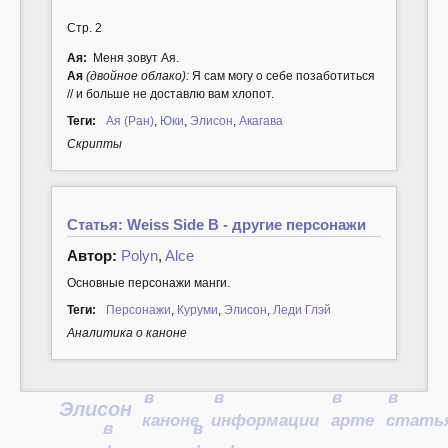
Стр. 2
Ая:
Меня зовут Ая.
Ая
(двойное облако):
Я сам могу о себе позаботиться
// и больше не доставлю вам хлопот.
Теги:
Ая (Ран)
,
Юки
,
Элисон
,
Акагава
Cкрипты
Статья: Weiss Side B - другие персонажи
Автор:
Polyn
,
Alce
Основные персонажи манги.
Теги:
Персонажи
,
Куруми
,
Элисон
,
Леди Глэй
Аналитика о каноне
в
в
в
в
Элисон
каноне
информации
арте
стать
в
в