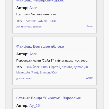
Фанфик: Чеширский Джек
Автор:
Аззи
Пустота и бессмысленность
Теги:
Акагава
,
Элисон
,
Юки
Джен
AU
,
мистика
|
драббл
Фанфик: Большое яблоко
Автор:
Аззи
Персонажи манги "Сайд Б", тайны, наркотики, зеро.
Теги:
Нью-Йорк
,
США
,
Сироты
,
Акагава
,
Доктор Ди
,
Манкс
,
Ая (Ран)
,
Элисон
,
Юки
Джен
драма
|
мини
Статья: Банда "Сироты". Взрослые.
Автор:
Ay_16r