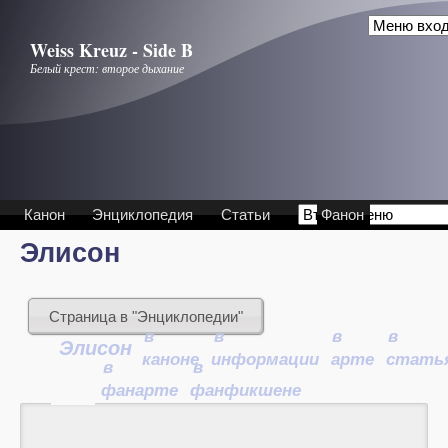
Перейти к основному содержанию
Weiss Kreuz - Side B
Белый крест: второе дыхание
Канон
Энциклопедия
Статьи
Фанон
Элисон
Страница в "Энциклопедии"
в
в
в
в
Элисон
каноне
информации
арте
стать
в
в
фанарте
фанфикшене