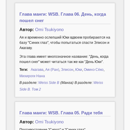
Глава манги: WSB. Глава 06. День, когда
пошел снег
Автор:
Omi Tsukiyono
Ая и временно ослепший Юки вдвоем пробираются на
базу "Синих глаз", чтобы попытаться спасти Элисон и
Акагаву.
Эта глава имеет многозначное название: "День, когда
пошел снег" может читаться так же как "День Юки".
Теги:
Акагава
,
Ая (Ран)
,
Элисон
,
Юки
,
Оминэ Сёко
,
Михироги Нана
В разделе:
Weiss Side B
(Манга)
В разделе:
Weiss
Side B. Том 2
Глава манги: WSB. Глава 05. Ради тебя
Автор:
Omi Tsukiyono
Противостояние "Сирот" и "Синих глаз"