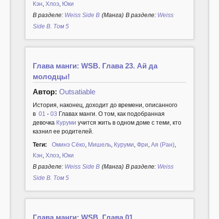
Кэн
,
Хлоэ
,
Юки
В разделе:
Weiss Side B
(Манга)
В разделе:
Weiss
Side B. Том 5
Глава манги: WSB. Глава 23. Ай да
молодцы!
Автор:
Outsatiable
История, наконец, доходит до времени, описанного
в
01
-
03
Главах манги. О том, как подобранная
девочка
Куруми
учится жить в одном доме с теми, кто
казнил ее родителей.
Теги:
Оминэ Сёко
,
Мишель
,
Куруми
,
Фри
,
Ая (Ран)
,
Кэн
,
Хлоэ
,
Юки
В разделе:
Weiss Side B
(Манга)
В разделе:
Weiss
Side B. Том 5
Глава манги: WSB. Глава 01.