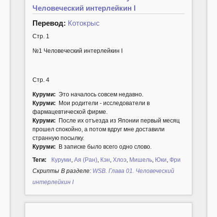
Человеческий интерлейкин I
Перевод:
Котокрыс
Стр. 1
№1 Человеческий интерлейкин I
Стр. 4
Куруми:
Это началось совсем недавно.
Куруми:
Мои родители - исследователи в
фармацевтической фирме.
Куруми:
После их отъезда из Японии первый месяц
прошел спокойно, а потом вдруг мне доставили
странную посылку.
Куруми:
В записке было всего одно слово.
Теги:
Куруми
,
Ая (Ран)
,
Кэн
,
Хлоэ
,
Мишель
,
Юки
,
Фри
Cкрипты
В разделе:
WSB. Глава 01. Человеческий
интерлейкин I