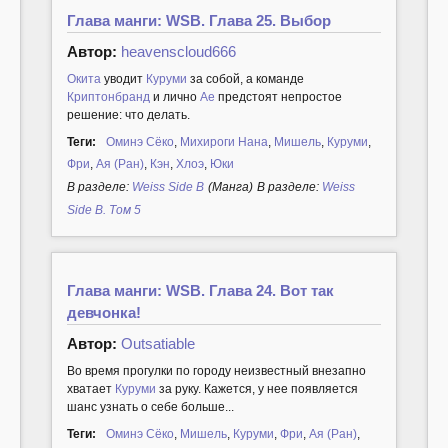
Глава манги: WSB. Глава 25. Выбор
Автор:
heavenscloud666
Окита
уводит
Куруми
за собой, а команде
Криптонбранд
и лично
Ае
предстоят непростое
решение: что делать.
Теги:
Оминэ Сёко
,
Михироги Нана
,
Мишель
,
Куруми
,
Фри
,
Ая (Ран)
,
Кэн
,
Хлоэ
,
Юки
В разделе:
Weiss Side B
(Манга)
В разделе:
Weiss
Side B. Том 5
Глава манги: WSB. Глава 24. Вот так
девчонка!
Автор:
Outsatiable
Во время прогулки по городу неизвестный внезапно
хватает
Куруми
за руку. Кажется, у нее появляется
шанс узнать о себе больше...
Теги:
Оминэ Сёко
,
Мишель
,
Куруми
,
Фри
,
Ая (Ран)
,