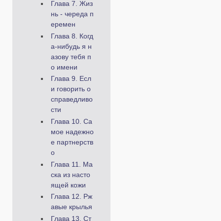
Глава 7. Жиз
нь - череда п
еремен
Глава 8. Когд
а-нибудь я н
азову тебя п
о имени
Глава 9. Есл
и говорить о
справедливо
сти
Глава 10. Са
мое надежно
е партнерств
о
Глава 11. Ма
ска из насто
ящей кожи
Глава 12. Рж
авые крылья
Глава 13. Ст