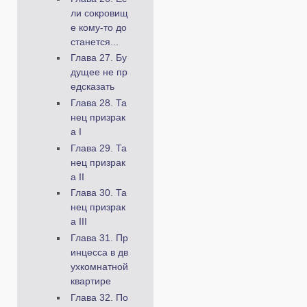
ли сокровищ
е кому-то до
станется...
Глава 27. Бу
дущее не пр
едсказать
Глава 28. Та
нец призрак
а I
Глава 29. Та
нец призрак
а II
Глава 30. Та
нец призрак
а III
Глава 31. Пр
инцесса в дв
ухкомнатной
квартире
Глава 32. По