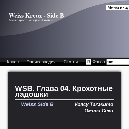
Перейти к основному содержанию
Weiss Kreuz - Side B
Белый крест: второе дыхание
Канон
Энциклопедия
Статьи
Фанон
WSB. Глава 04. Крохотные
ладошки
Weiss Side B
Коясу Такэхито
Оминэ Сёко