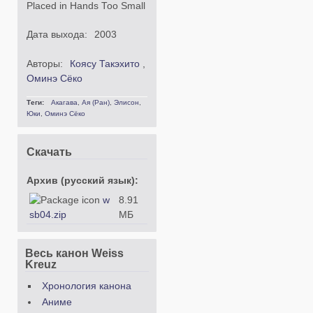
Placed in Hands Too Small
Дата выхода:
2003
Авторы:
Коясу Такэхито
,
Оминэ Сёко
Теги:
Акагава
,
Ая (Ран)
,
Элисон
,
Юки
,
Оминэ Сёко
Скачать
Архив (русский язык):
w
8.91
sb04.zip
МБ
Весь канон Weiss
Kreuz
Хронология канона
Аниме