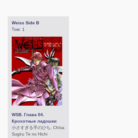
Weiss Side B
Том: 1
WSB. Глава 04.
Крохотные ладошки
小さすぎる手のひち, Chīsa
Sugiru Te no Hichi