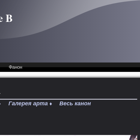
e B
Фанон
т
Галерея арта
Весь канон
♦
♦