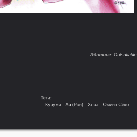
Эдитинг:
Outsatiable
Теги:
Куруми
Ая (Ран)
Хлоэ
Оминэ Сёко