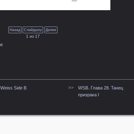
Назад
Слайдшоу
Далее
1
из
17
с
>>
Weiss Side B
WSB. Глава 28. Танец
призрака I