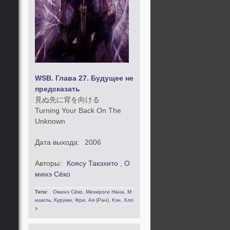
WSB. Глава 27. Будущее не
предсказать
見ぬ先に背を向ける
Turning Your Back On The
Unknown
Дата выхода:
2006
Авторы:
Коясу Такэхито
,
О
минэ Сёко
Теги:
Оминэ Сёко
,
Михироги Нана
,
М
ишель
,
Куруми
,
Фри
,
Ая (Ран)
,
Кэн
,
Хло
э