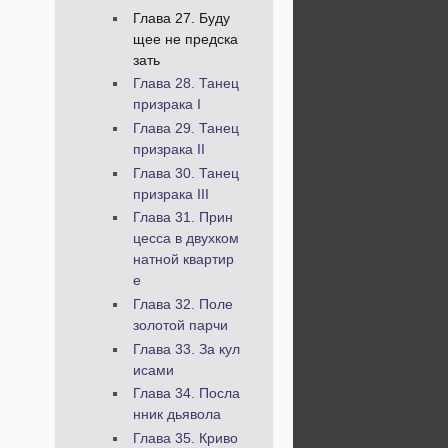
Глава 27. Буду
щее не предска
зать
Глава 28. Танец
призрака I
Глава 29. Танец
призрака II
Глава 30. Танец
призрака III
Глава 31. Прин
цесса в двухком
натной квартир
е
Глава 32. Поле
золотой парчи
Глава 33. За кул
исами
Глава 34. Посла
нник дьявола
Глава 35. Криво