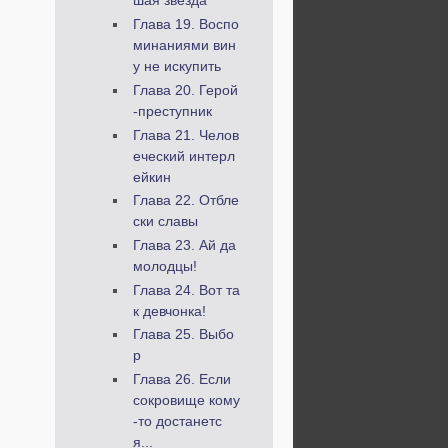
шая звезда
Глава 19. Воспо
минаниями вин
у не искупить
Глава 20. Герой
-преступник
Глава 21. Челов
еческий интерл
ейкин
Глава 22. Отбле
ски славы
Глава 23. Ай да
молодцы!
Глава 24. Вот та
к девчонка!
Глава 25. Выбо
р
Глава 26. Если
сокровище кому
-то достанетс
я...