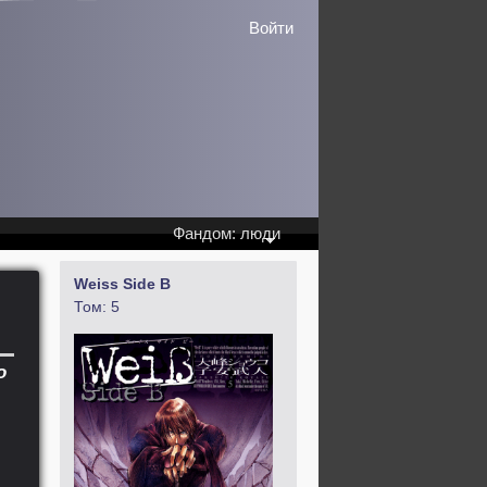
Войти
Фандом: люди
Weiss Side B
Том: 5
о