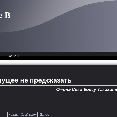
e B
Фанон
дущее не предсказать
Оминэ Сёко
Коясу Такэхит
Назад
Слайдшоу
Далее