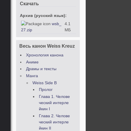
Скачать
Архив (русский язык):
wsb_
4.1
27.zip
МБ
Весь канон Weiss Kreuz
Хронология канона
Аниме
Драмы и тексты
Манга
Weiss Side B
Пролог
Глава 1. Челове
ческий интерле
йкин I
Глава 2. Челове
ческий интерле
йкин II