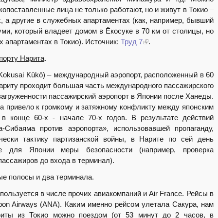
копоставленные лица не только работают, но и живут в Токио –
, а другие в служебных апартаментах (как, например, бывший
ми, который владеет домом в Ёкосуке в 70 км от столицы, но
х апартаментах в Токио). Источник:
Труд 7
.
порту Нарита
.
kusai Kūkō) – международный аэропорт, расположенный в 60
Нариту проходит большая часть международного пассажирского
загруженности пассажирский аэропорт в Японии после Ханеды.
а привело к громкому и затяжному конфликту между японским
в конце 60-х - начале 70-х годов. В результате действий
а-Сибаяма против аэропорта», использовавшей пропаганду,
ески тактику партизанской войны, в Нарите по сей день
ые для Японии меры безопасности (например, проверка
пассажиров до входа в терминал).
ые полосы и два терминала.
ользуется в числе прочих авиакомпаний и Air France. Рейсы в
pon Airways (ANA). Каким именно рейсом улетала Сакура, нам
риты из Токио можно поездом (от 53 минут до 2 часов, в