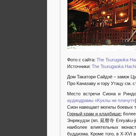
Фото с сайта:
The Tsurugaoka H
Источники:
The Tsurugaoka Hach
Дом Такатори Сайдзё – замок Ц
Про Каназаву и гору Утацу см. 
Место встречи Сиона и Ринд
аудиодрамы «Куклы не плачут»
Сион навещает могилы боевых 
Горный храм и кладбище:
более 
Энрякудзи (яп. 延暦寺 Enryaku-ji)
наиболее влиятельных монас
буддизма. Кроме того, в X-XVI 