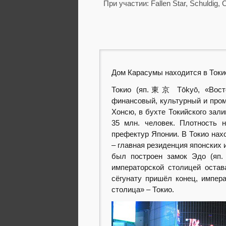
При участии: Fallen Star, Schuldig, 
Дом Карасумы находится в Токи
Токио (яп.東京 Tōkyō, «Восто
финансовый, культурный и про
Хонсю, в бухте Токийского зали
35 млн. человек. Плотность 
префектур Японии. В Токио нах
– главная резиденция японских и
был построен замок Эдо (яп
императорской столицей остав
сёгунату пришёл конец, импер
столица» – Токио.