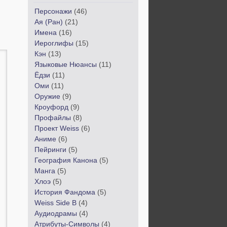
Персонажи
(46)
Ая (Ран)
(21)
Имена
(16)
Иероглифы
(15)
Кэн
(13)
Языковые Нюансы
(11)
Ёдзи
(11)
Оми
(11)
Оружие
(9)
Кроуфорд
(9)
Профайлы
(8)
Проект Weiss
(6)
Аниме
(6)
Пейринги
(5)
География Канона
(5)
Манга
(5)
Хлоэ
(5)
История Фандома
(5)
Weiss Side B
(4)
Аудиодрамы
(4)
Атрибуты-Символы
(4)