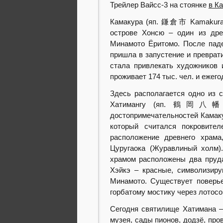
Трейлер Вайсс-3 на стоянке
в К
Камакура (яп. 鎌倉市 Kamakura-
острове Хонсю – один из дре
Минамото Ёритомо. После паде
пришла в запустение и преврат
стала привлекать художников 
проживает 174 тыс. чел. и ежего
Здесь располагается одно из 
Хатимангу (яп. 鶴岡八幡宮 T
достопримечательностей Камаку
который считался покровите
расположение древнего храм
Цуругаока (Журавлиный холм)
храмом расположены два пруда
Хэйкэ – красные, символизир
Минамото. Существует поверье
горбатому мостику через лотосо
Сегодня святилище Хатимана –
музея, сады пионов, додзё, про