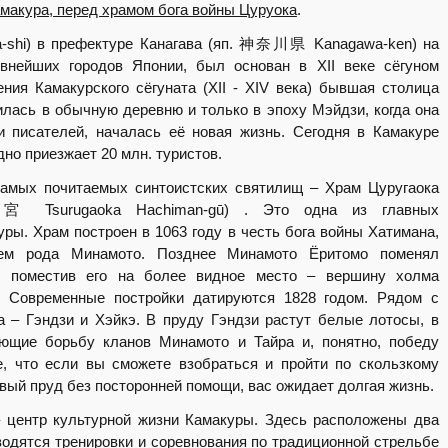
амакура, перед храмом бога войны Цуруока
.
shi) в префектуре Канагава (яп. 神奈川県 Kanagawa-ken) на
внейших городов Японии, был основан в XII веке сёгуном
ния Камакурского сёгуната (XII - XIV века) бывшая столица
илась в обычную деревню и только в эпоху Мэйдзи, когда она
и писателей, началась её новая жизнь. Сегодня в Камакуре
дно приезжает 20 млн. туристов.
самых почитаемых синтоистских святилищ – Храм Цуругаока
surugaoka Hachiman-gū) . Это одна из главных
ры. Храм построен в 1063 году в честь бога войны Хатимана,
лем рода Минамото. Позднее Минамото Ёритомо поменял
а, поместив его на более видное место – вершину холма
. Современные постройки датируются 1828 годом. Рядом с
 – Гэндзи и Хэйкэ. В пруду Гэндзи растут белые лотосы, в
ующие борьбу кланов Минамото и Тайра и, понятно, победу
, что если вы сможете взобраться и пройти по скользкому
вый пруд без посторонней помощи, вас ожидает долгая жизнь.
 центр культурной жизни Камакуры. Здесь расположены два
водятся тренировки и соревнования по традиционной стрельбе