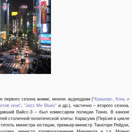
я первого сезона аниме, многих аудиодрам (
"Крашерс, Конь и
отив огня"
,
"Jazz Me Blues"
и др.), частично – второго сезона.
давший Вайсс-3 – был комиссаром полиции Токио. В каноне
лей столичной политической элиты: Карасума (Персия в цикле
ститель министра юстиции, премьер-министр Такатори Рейдзи,
цугава, министр здравоохранения Минамура и т.д. Можно