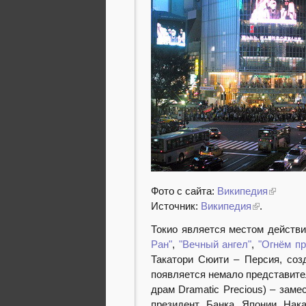
Фото с сайта:
Википедия
Источник:
Википедия
.
Токио является местом действи
Ран"
,
"Вечный ангел"
,
"Огнём пр
Такатори Сюити – Персия, соз
появляется немало представите
драм Dramatic Precious) – заме
президент Банка Японии Нака