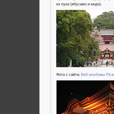
из лука (ябусамэ и кюдо).
Фото с сайта:
Веб-альбомы Pica