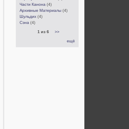
Части Канона
(4)
Архивные Материалы
(4)
Шульдих
(4)
Сэна
(4)
1 из 6
>>
ещё