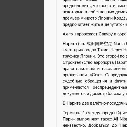
предположить, что все эти высо
некоторые в собственных домах
премьер-министр Японии Коидзу
предпочитает жить в депутатски
Ая-тян провожает Сакуру
в аэро
Нарита (яп. 成田国際空港 Narita Ko
км от пригородов Токио. Через 
трафика Японии. Это второй по 
Строительство аэропорта Нарит
правительством и населением 
организации «Союз Санридзук
судебные обращения и фактич
применяются беспрецедентн
документов и досмотр багажа у 
В Нарите две взлётно-посадочн
Терминал 1 (международный) исп
Париж выполняют также All Nip
неизвестно. Добраться до На