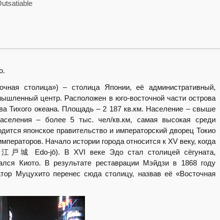
Outsatiable
о.
чная столица») – столица Японии, её административный,
мышленный центр. Расположен в юго-восточной части острова
ва Тихого океана. Площадь – 2 187 кв.км. Население – свыше
населения – более 5 тыс. чел/кв.км, самая высокая среди
одится японское правительство и императорский дворец Токио
мператоров. Начало истории города относится к XV веку, когда
. 江戸城 Edo-jō). В XVI веке Эдо стал столицей сёгуната,
ался Киото. В результате реставрации Мэйдзи в 1868 году
атор Муцухито перенес сюда столицу, назвав её «Восточная