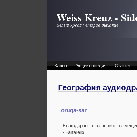
Перейти к основному содержанию
Weiss Kreuz - Sid
Белый крест: второе дыхание
Канон
Энциклопедия
Статьи
География аудиодр
oruga-san
.
.
Благодарность за первое размещен
- Farfarello