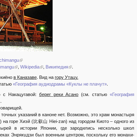
achimangu
imangu
,
Wikipedia
,
Википедия
.
укиёно
в Каназаве
. Вид на
гору Утацу.
статью
«География аудиодрамы «Куклы не плачут»
.
о с Накацугавой:
берег реки Асано
(см. статью
«География
).
товарищей.
точных указаний в каноне нет. Возможно, это храм монастыря
 на горе Хиэй (比叡山 Hiei-zan) над городом Киото – одного из
тырей в истории Японии, где зародились несколько школ
веках Энрякудзи был военным центром, поскольку его монахи-