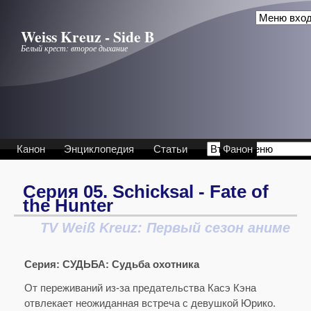
Перейти к основному содержанию
Weiss Kreuz - Side B
Белый крест: второе дыхание
Канон
Энциклопедия
Статьи
Фанон
Серия 05. Schicksal - Fate of
the Hunter
TV Weiß Kreuz: Первый сезон аниме
Серия:
СУДЬБА: Судьба охотника
От переживаний из-за предательства Касэ Кэна
отвлекает неожиданная встреча с девушкой Юрико.