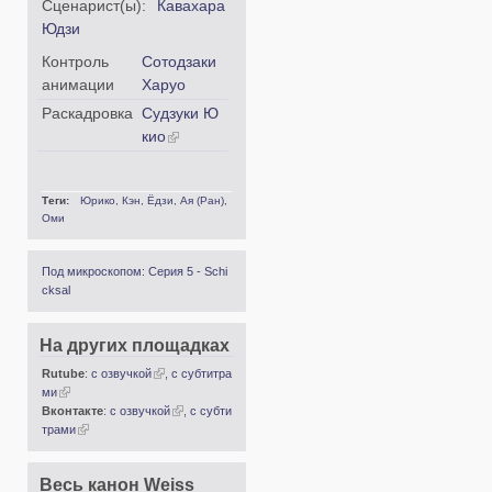
Сценарист(ы):
Кавахара
Юдзи
Контроль
Сотодзаки
анимации
Харуо
Раскадровка
Судзуки Ю
кио
Теги:
Юрико
,
Кэн
,
Ёдзи
,
Ая (Ран)
,
Оми
Под микроскопом: Серия 5 - Schi
cksal
На других площадках
Rutube
:
с озвучкой
,
с субтитра
ми
Вконтакте
:
с озвучкой
,
с субти
трами
Весь канон Weiss