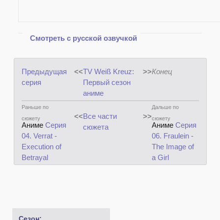
Показать
Смотреть с русской озвучкой
Предыдущая
<<
TV Weiß Kreuz:
>>
Конец
серия
Первый сезон
аниме
Раньше по
Дальше по
<<
Все части
>>
сюжету
сюжету
Аниме
Серия
Аниме
Серия
сюжета
04. Verrat -
06. Fraulein -
Execution of
The Image of
Betrayal
a Girl
Сезон: