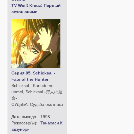
TV Weiß Kreuz: Первый
сезон аниме
Серия 05. Schicksal -
Fate of the Hunter
Schicksal - Kariudo no
unmei, Schicksal -狩人の運
命-
СУДЬБА: Судьба охотника
Дата выхода:
1998
Режиссер(ы):
Танахаси К
адзунори