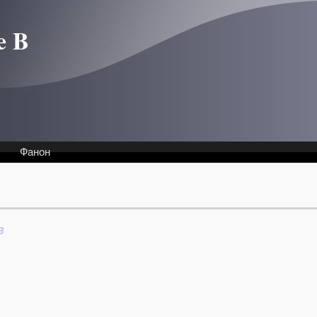
e B
Фанон
в
Интервью