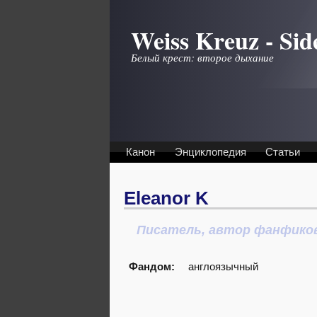
Перейти к основному содержанию
Weiss Kreuz - Sid
Белый крест: второе дыхание
Канон
Энциклопедия
Статьи
Eleanor K
Писатель, автор фанфико
Фандом:
англоязычный