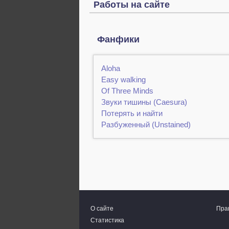
Работы на сайте
Фанфики
Aloha
Easy walking
Of Three Minds
Звуки тишины (Caesura)
Потерять и найти
Разбуженный (Unstained)
О сайте
Пра
Статистика