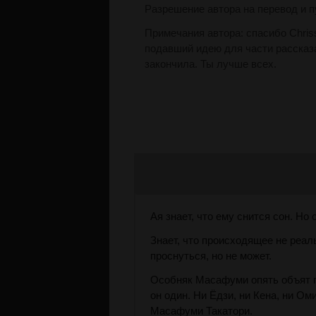
Разрешение автора на перевод и п
Примечания автора: спасибо Chris
подавший идею для части рассказа 
закончила. Ты лучше всех.
Ая знает, что ему снится сон. Но о
Знает, что происходящее не реал
проснуться, но не может.
Особняк Масафуми опять объят п
он один. Ни Ёдзи, ни Кена, ни Ом
Масафуми Такатори.