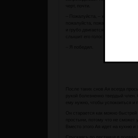
черт, почти.
– Пожалуйста, – хрипит Ая. – Пож
пожалуйста, пожалуйста... – Его 
и грубо двигается по нему, и Маса
слышит его голос:
– Я победил.
После таких снов Ая всегда прос
рукой болезненно твердый член. 
ему нужно, чтобы успокоиться и 
Он старается как можно быстрей
простыни, потому что не сможет у
Вместо этого Ая идет на кухню и 
Спускаясь по лестнице в подвал, 