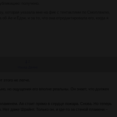
убликацию: получено.
sy, которая указала мне на фик с тентаклями по Смоллвилю,
об Ае и Ёдзи, и за то, что она отредактировала его, когда я
1
2
Назад
Далее
т этого не легче.
ьно, но ощущения его вполне реальны. Он знает, что должен
ламенем. Ая стоит прямо в сердце пожара. Снова. Но теперь
и. Нет даже Шрайнт. Только он, и где-то за стеной пламени –