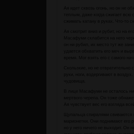
Ая идет сквозь огонь, но он не о
теплым, даже когда сжигает всю 
сжимать катану в руках. Что-то с
Ая смотрит вниз и рубит, но на е
Масафуми склабится на него чер
он ни рубил, их место тут же зан
удается обхватить его меч и выр
время. Мог взять его с самого нач
Скользкие, но не отвратительно 
руки, ноги, вздергивают в воздух
чудовища.
В лице Масафуми не осталось ни
мертвого черепа. Он тоже обнажен
Ая чувствует вес его взгляда все
Щупальца спиралями свиваются в
марионетки. Они поднимают его р
но у него ничего не выходит. Он