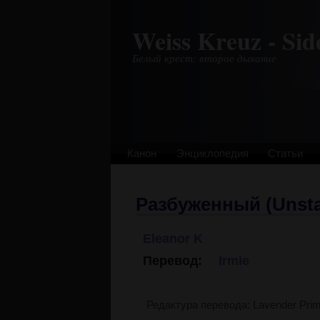
Перейти к основному содержанию
Weiss Kreuz - Sid
Белый крест: второе дыхание
Канон
Энциклопедия
Статьи
Разбуженный (Unsta
Eleanor K
.
Перевод:
Irmie
.
Редактура перевода: Lavender Pri