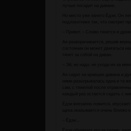
лучше посидит на диване.
Но место уже занято Ёдзи. Он леж
подлокотнике так, что смотрит п
– Привет. – Слово тянется и дрож
Ая разворачивается, решив вернут
состоянии он может двигаться нас
тянет за собой на диван.
– Эй, не надо, не уходи из-за ме
Ая сидит на краешке дивана и ду
ними разыгрывалась одна и та же
сам, с тяжелой после отравленны
каждый раз остается сидеть с ни
Ёдзи внезапно ложится, опускает 
щека оказывается очень близко к
– Ёдзи...
Ёдзи обнимает его за талию, лад