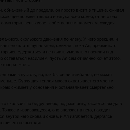
ачивают их в стороны.
 и, обнаженный до предела, он просто висит в тишине, ожидая
скающие порывы теплого воздуха всей кожей, от чего она
е сама горит, вспыхивает собственным пламенем, ожидая
 влажного, скользкого движения по члену. У него эрекция, и
вает его плоть щупальцем, сжимает, пока Ая, прерывисто
стараясь сдержаться и не начать умолять о насилии над
 оставаться насилием, пусть Ая сам отчаянно хочет этого,
е говорит «нет».
бедрами в пустоту, но, как бы он ни изгибался, не может
 меньше. Бурлящая теплая масса охватывает его член и
 краю сжимает у основания и останавливает смертельно
-то скользит по бедру вверх, под мошонку, касается входа в
. Тонкое и извивающееся, оно вползает в него, находит
ся внутри него снова и снова, и Ая изгибается, дергаясь
го ничего не выходит.