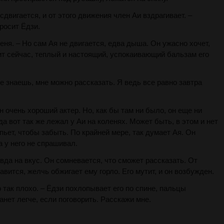
 сдвигается, и от этого движения член Аи вздрагивает. –
росит Ёдзи.
еня. – Но сам Ая не двигается, едва дыша. Он ужасно хочет,
ит сейчас, теплый и настоящий, успокаивающий бальзам его
же знаешь, мне можно рассказать. Я ведь все равно завтра
н очень хороший актер. Но, как бы там ни было, он еще ни
гда вот так же лежал у Аи на коленях. Может быть, в этом и нет
пьет, чтобы забыть. По крайней мере, так думает Ая. Он
а у него не спрашивал.
вда на вкус. Он сомневается, что сможет рассказать. От
вится, желчь обжигает ему горло. Его мутит, и он возбужден.
 так плохо. – Ёдзи похлопывает его по спине, пальцы
анет легче, если поговорить. Расскажи мне.