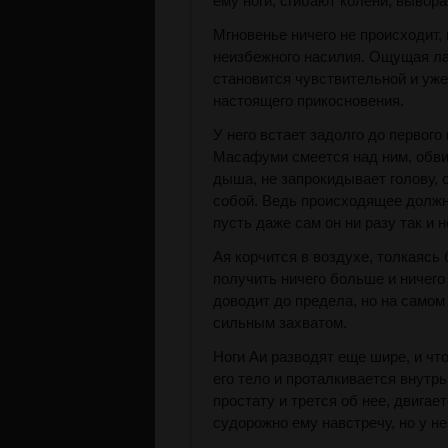
ему ноги, сгибают колени, вывор
Мгновенье ничего не происходит,
неизбежного насилия. Ощущая ла
становится чувствительной и уж
настоящего прикосновения.
У него встает задолго до первого
Масафуми смеется над ним, обви
дыша, не запрокидывает голову, 
собой. Ведь происходящее должно
пусть даже сам он ни разу так и н
Ая корчится в воздухе, толкаясь 
получить ничего больше и ничего
доводит до предела, но на самом
сильным захватом.
Ноги Аи разводят еще шире, и что
его тело и проталкивается внутрь
простату и трется об нее, двигает
судорожно ему навстречу, но у не