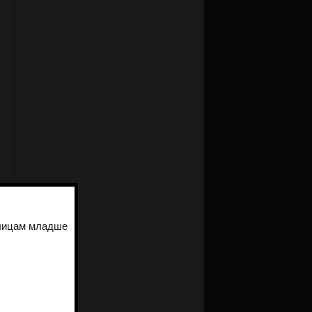
 лицам младше
л