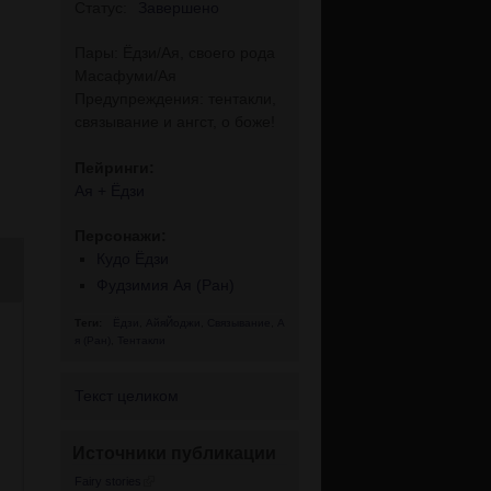
Статус:
Завершено
Пары: Ёдзи/Ая, своего рода
Масафуми/Ая
Предупреждения: тентакли,
связывание и ангст, о боже!
Пейринги:
Ая + Ёдзи
Персонажи:
Кудо Ёдзи
Фудзимия Ая (Ран)
Теги:
Ёдзи
,
АйяЙоджи
,
Связывание
,
А
я (Ран)
,
Тентакли
Текст целиком
Источники публикации
Fairy stories