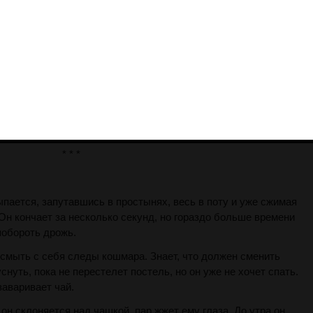
алуйста, прекрати, хватит, дай мне кончить, пожалуйста,
голос обрывается, и к члену снова прикасается что-то, быстро
фуми трахает его в рот и в задницу и гогочет над ним, и Ая
* * *
ыпается, запутавшись в простынях, весь в поту и уже сжимая
Он кончает за несколько секунд, но гораздо больше времени
побороть дрожь.
 смыть с себя следы кошмара. Знает, что должен сменить
снуть, пока не перестелет постель, но он уже не хочет спать.
заваривает чай.
он склоняется над чашкой, пар жжет ему глаза. До утра он