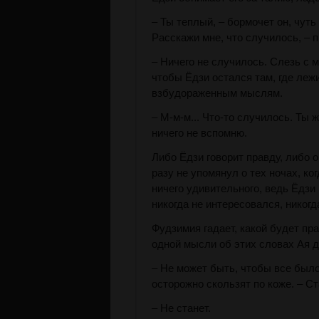
– Ты теплый, – бормочет он, чуть
Расскажи мне, что случилось, – п
– Ничего не случилось. Слезь с м
чтобы Ёдзи остался там, где леж
взбудораженным мыслям.
– М-м-м... Что-то случилось. Ты 
ничего не вспомню.
Либо Ёдзи говорит правду, либо о
разу не упомянул о тех ночах, ко
ничего удивительного, ведь Ёдзи 
никогда не интересовался, никогд
Фудзимия гадает, какой будет пра
одной мысли об этих словах Ая да
– Не может быть, чтобы все было
осторожно скользят по коже. – Ст
– Не станет.