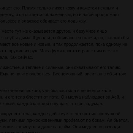
бжигает его. Пламя только лижет кожу и кажется нежным и
одежду, и он остается обнаженным, но и нагой продолжает
кользкое и влажное обвивает его лодыжку.
го месте тут же оказывается другое, и безумное лицо
ез клубы дыма. Щупальца обвивают его плечи, но, сколько бы
имают все новые и новые, и так продолжается, пока одному не
вать оружие из рук. Масафуми просто играл с ним все это
ала. Как сейчас.
слизистые, а теплые и сильные, они охватывают его талию,
. Ему не на что опереться. Беспомощный, висит он в объятьях
чего человеческого, улыбка застыла в вечном оскале
, и его тело блестит от пота. Он молча наблюдает за Аей, и
й кожей, каждой клеткой ощущает, что он задумал.
округ его тела, каждое действует с четкостью послушной
уки, легкими прикосновениями пробегают по бокам. Ая бьется,
 не может сдвинуться даже на дюйм. Они медленно разводят