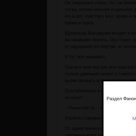
Он закрывает глаза. Он так близк
соски, потом сильнее и сильнее.
его в рот, чувствуя вкус крови и 
прямо в горло.
Щупальца Масафуми входят в его 
Аи начинают болеть. Он стонет, 
от ощущения его внутри, от осоз
И тут все замирает.
Они все еще внутри, все еще раст
только давящий захват у самого 
вырисовывать влажные узоры на 
Осклабленные в приклеенной улы
он хочет.
Раздел Фанон
– Пожалуйста, – произносит Ая.
Улыбка становится шире.
М
От единственного короткого толч
запрокидывает голову. Электриче