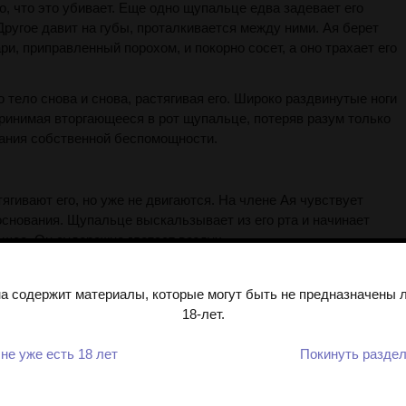
о, что это убивает. Еще одно щупальце едва задевает его
 Другое давит на губы, проталкивается между ними. Ая берет
гари, приправленный порохом, и покорно сосет, а оно трахает его
тело снова и снова, растягивая его. Широко раздвинутые ноги
принимая вторгающееся в рот щупальце, потеряв разум только
нания собственной беспомощности.
ягивают его, но уже не двигаются. На члене Ая чувствует
основания. Щупальце выскальзывает из его рта и начинает
шее. Он судорожно глотает воздух.
бке уголки губ Масафуми приподнимаются, и Ая знает, чего
а содержит материалы, которые могут быть не предназначены
18-лет.
не уже есть 18 лет
Покинуть разде
ка, которым Масафуми входит в него, Ая выгибается и
ские импульсы удовольствия бегут по всему телу. Уже почти,