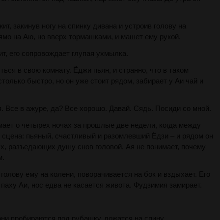
ит, закинув ногу на спинку дивана и устроив голову на
рямо на Аю, но вверх тормашками, и машет ему рукой.
ит, его сопровождает глупая ухмылка.
ься в свою комнату. Ёджи пьян, и странно, что в таком
только быстро, но он уже стоит рядом, забирает у Аи чай и
ня. Все в ажуре, да? Все хорошо. Давай. Сядь. Посиди со мной.
мает о четырех ночах за прошлые две недели, когда между
 сцена: пьяный, счастливый и разомлевший Ёдзи – и рядом он
х, разъедающих душу снов головой. Ая не понимает, почему
м.
голову ему на колени, поворачивается на бок и вздыхает. Его
 паху Аи, нос едва не касается живота. Фудзимия замирает.
они пробираются под рубашку, ложатся на спину.