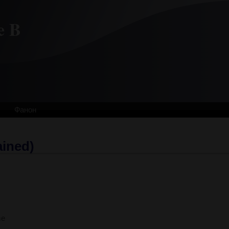
e B
Фанон
ined)
me