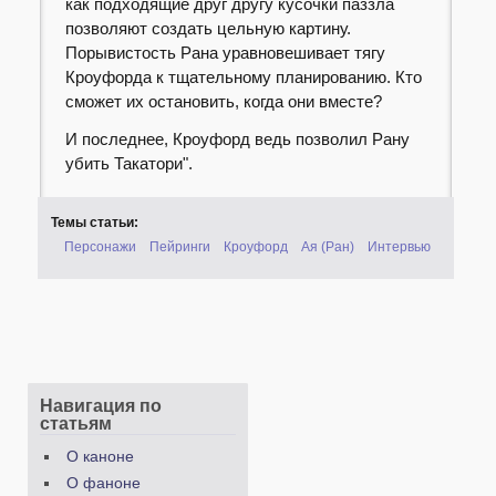
как подходящие друг другу кусочки паззла
позволяют создать цельную картину.
Порывистость Рана уравновешивает тягу
Кроуфорда к тщательному планированию. Кто
сможет их остановить, когда они вместе?
И последнее, Кроуфорд ведь позволил Рану
убить Такатори".
Темы статьи:
Персонажи
Пейринги
Кроуфорд
Ая (Ран)
Интервью
Навигация по
статьям
О каноне
О фаноне