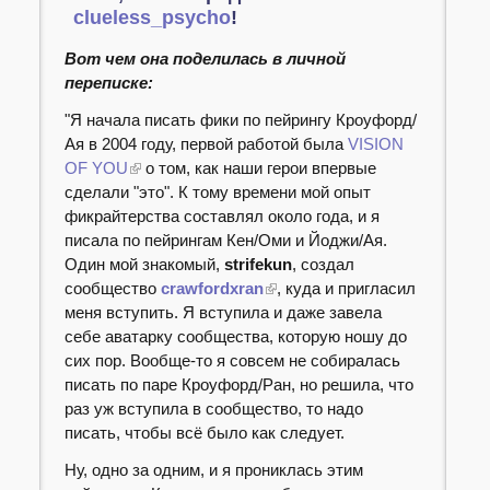
clueless_psycho
!
Вот чем она поделилась в личной
переписке:
"Я начала писать фики по пейрингу Кроуфорд/
Ая в 2004 году, первой работой была
VISION
OF YOU
о том, как наши герои впервые
сделали "это". К тому времени мой опыт
фикрайтерства составлял около года, и я
писала по пейрингам Кен/Оми и Йоджи/Ая.
Один мой знакомый,
strifekun
, создал
сообщество
crawfordxran
, куда и пригласил
меня вступить. Я вступила и даже завела
себе аватарку сообщества, которую ношу до
сих пор. Вообще-то я совсем не собиралась
писать по паре Кроуфорд/Ран, но решила, что
раз уж вступила в сообщество, то надо
писать, чтобы всё было как следует.
Ну, одно за одним, и я прониклась этим