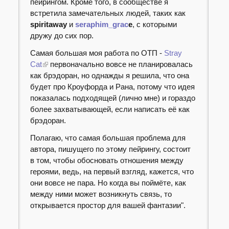
пейрингом. Кроме того, в сообществе я
встретила замечательных людей, таких как
spiritaway
и
seraphim_grac
e
, с которыми
дружу до сих пор.
Самая большая моя работа по ОТП -
Stray
Cat
первоначально вовсе не планировалась
как брэдоран, но однажды я решила, что она
будет про Кроуфорда и Рана, потому что идея
показалась подходящей (лично мне) и гораздо
более захватывающей, если написать её как
брэдоран.
Полагаю, что самая большая проблема для
автора, пишущего по этому пейрингу, состоит
в том, чтобы обосновать отношения между
героями, ведь, на первый взгляд, кажется, что
они вовсе не пара. Но когда вы поймёте, как
между ними может возникнуть связь, то
открывается простор для вашей фантазии".