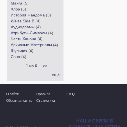
Манга
(5)
Хлоэ
(5)
История Фандома
(5)
Weiss Side B
(4)
Аудиодрамы
(4)
Атрибуты-Символы
(4)
Части Канона
(4)
Архивные Материалы
(4)
Шульдих
(4)
Сэна
(4)
1 из 6
>>
ещё
О сайте
Правила
F.A.Q.
Обратная связь
Статистика
НАШИ СВЯЗИ В
СОЦИАЛЬНЫХ СЕТЯХ