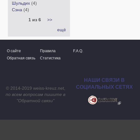
Шульдих
(4)
Сэна
(4)
1 из 6
>>
ещё
О сайте
Правила
F.A.Q.
Обратная связь
Статистика
НАШИ СВЯЗИ В
СОЦИАЛЬНЫХ СЕТЯХ
© 2014-2019 weiss-kreuz.net,
по всем вопросам пишите в
"
Обратной связи
"