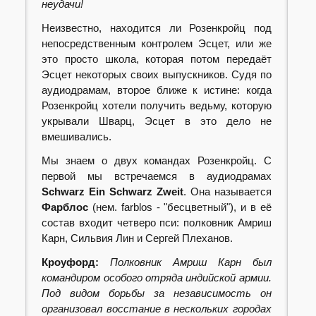
неудачи!
Неизвестно, находится ли Розенкройц под
непосредственным контролем Эсцет, или же
это просто школа, которая потом передаёт
Эсцет некоторых своих выпускников. Судя по
аудиодрамам, второе ближе к истине: когда
Розенкройц хотели получить ведьму, которую
укрывали Шварц, Эсцет в это дело не
вмешивались.
Мы знаем о двух командах Розенкройц. С
первой мы встречаемся в аудиодрамах
Schwarz Ein Schwarz Zweit
. Она называется
Фарблос
(нем. farblos - "бесцветный"), и в её
состав входит четверо пси: полковник Амриш
Карн, Сильвия Лин и Сергей Плеханов.
Кроуфорд:
Полковник Амриш Карн был
командиром особого отряда индийской армии.
Под видом борьбы за независимость он
организовал восстание в нескольких городах