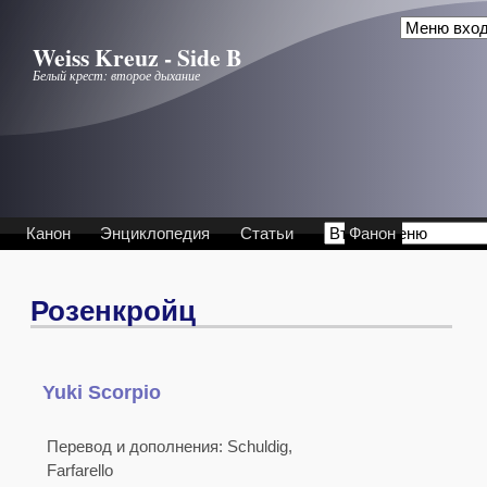
Перейти к основному содержанию
Weiss Kreuz - Side B
Белый крест: второе дыхание
Канон
Энциклопедия
Статьи
Фанон
Розенкройц
Yuki Scorpio
.
.
Перевод и дополнения: Schuldig,
Farfarеllo