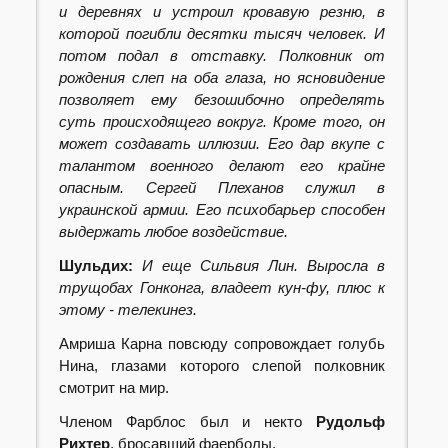
и деревнях и устроил кровавую резню, в
которой погибли десятки тысяч человек. И
потом подал в отставку. Полковник от
рождения слеп на оба глаза, но ясновидение
позволяет ему безошибочно определять
суть происходящего вокруг. Кроме того, он
может создавать иллюзии. Его дар вкупе с
талантом военного делают его крайне
опасным. Сергей Плеханов служил в
украинской армии. Его психобарьер способен
выдержать любое воздействие.
Шульдих:
И еще Сильвия Лин. Выросла в
трущобах Гонконга, владеет кун-фу, плюс к
этому - телекинез.
Амриша Карна повсюду сопровождает голубь
Нина, глазами которого слепой полковник
смотрит на мир.
Членом Фарблос был и некто
Рудольф
Рихтер
, бросавший фаерболы.