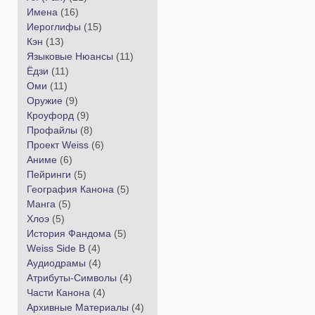
Имена
(16)
Иероглифы
(15)
Кэн
(13)
Языковые Нюансы
(11)
Ёдзи
(11)
Оми
(11)
Оружие
(9)
Кроуфорд
(9)
Профайлы
(8)
Проект Weiss
(6)
Аниме
(6)
Пейринги
(5)
География Канона
(5)
Манга
(5)
Хлоэ
(5)
История Фандома
(5)
Weiss Side B
(4)
Аудиодрамы
(4)
Атрибуты-Символы
(4)
Части Канона
(4)
Архивные Материалы
(4)