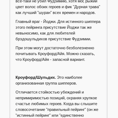
все-таки не убил Фудзимию, хотя мог, рыжий
цвет волос обоих героев и фик "Дурная трава"
как лучший "шуран" всех времен и народов.
Главный враг - Йоджи. Для истинного шиппера
этого пейринга присутствие Йоджи так же
невыносимо, как для любителей
брэдошульдихов присутствие Фудзимии.
При этом могут достаточно безболезненно
почитывать Кроуфорд/Айя. Можно сказать,
что Кроуфорд/Айя - запасной вариант.
Кроуфорд/Шульдих.
Это наиболее
организованная группа шипперов.
Отличается стойкостью убеждений и
непримиримостью позиций, охраняя хрупкое
счастье любимых героев. Когда вы слышите
словосочетание "правильный пейринг" (он же
"истинный пейринг" или "единственно