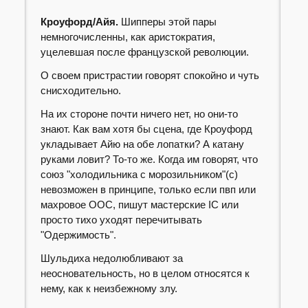
Кроуфорд/Айя.
Шипперы этой пары
немногочисленны, как аристократия,
уцелевшая после французской революции.
О своем пристрастии говорят спокойно и чуть
снисходительно.
На их стороне почти ничего нет, но они-то
знают. Как вам хотя бы сцена, где Кроуфорд
укладывает Айю на обе лопатки? А катану
руками ловит? То-то же. Когда им говорят, что
союз "холодильника с морозильником"(с)
невозможен в принципе, только если пвп или
махровое ООС, пишут мастерские IC или
просто тихо уходят перечитывать
"Одержимость".
Шульдиха недолюбливают за
неосновательность, но в целом относятся к
нему, как к неизбежному злу.