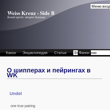
Перейти к основному содержанию
Weiss Kreuz - Side B
Белый крест: второе дыхание
Канон
Энциклопедия
Статьи
Фанон
О шипперах и пейрингах в
WK
Undel
.
.
one true pairing