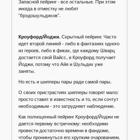
Запасной пейринг - все остальные. При этом
иногда в отместку не любят
"брэдошульдихов".
Кроуфорд/Йоджи.
Скрытный пейринг. Часто
идет второй линией - либо в фантазиях одного
из героев, либо в фиках, где каждому Шварц
достается свой Вайсс, и Кроуфорд получает
Йоджи, потому что Айя и Шульдих уже
заняты.
Но есть и шипперы пары ради самой пары.
О своих пристрастиях шипперы говорят мало:
просто ставят в известность и то, если сочтут
необходимым - это затрудняет наблюдение.
Как полноценный пейринг Кроуфорд/Йоджи не
дается первому встречному: необходимо
провести достаточно времени в фандоме,
чтобы проникнуться его хрупким очарованием.