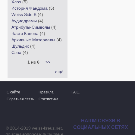
Хлоэ
(5)
История Фандома
(5)
Weiss Side B
(4)
Аудиодрамы
(4)
Атрибуты-Символы
(4)
Части Канона
(4)
Архивные Материалы
(4)
Шульдих
(4)
Сэна
(4)
1 из 6
>>
ещё
О сайте
Правила
F.A.Q.
Обратная связь
Статистика
НАШИ СВЯЗИ В
СОЦИАЛЬНЫХ СЕТЯХ
© 2014-2019 weiss-kreuz.net,
по всем вопросам пишите в