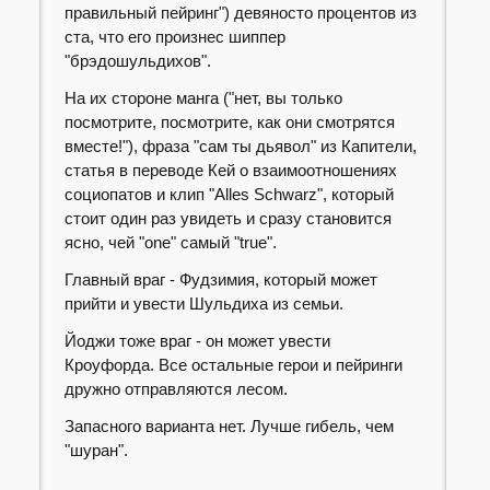
правильный пейринг") девяносто процентов из
ста, что его произнес шиппер
"брэдошульдихов".
На их стороне манга ("нет, вы только
посмотрите, посмотрите, как они смотрятся
вместе!"), фраза "сам ты дьявол" из Капители,
статья в переводе Кей о взаимоотношениях
социопатов и клип "Alles Schwarz", который
стоит один раз увидеть и сразу становится
ясно, чей "one" самый "true".
Главный враг - Фудзимия, который может
прийти и увести Шульдиха из семьи.
Йоджи тоже враг - он может увести
Кроуфорда. Все остальные герои и пейринги
дружно отправляются лесом.
Запасного варианта нет. Лучше гибель, чем
"шуран".