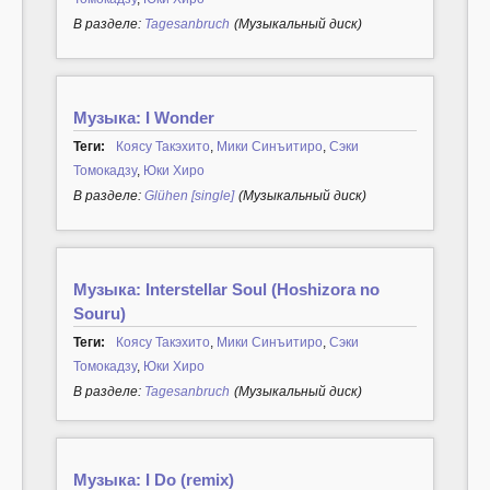
В разделе:
Tagesanbruch
(Музыкальный диск)
Музыка: I Wonder
Теги:
Коясу Такэхито
,
Мики Синъитиро
,
Сэки
Томокадзу
,
Юки Хиро
В разделе:
Glühen [single]
(Музыкальный диск)
Музыка: Interstellar Soul (Hoshizora no
Souru)
Теги:
Коясу Такэхито
,
Мики Синъитиро
,
Сэки
Томокадзу
,
Юки Хиро
В разделе:
Tagesanbruch
(Музыкальный диск)
Музыка: I Do (remix)