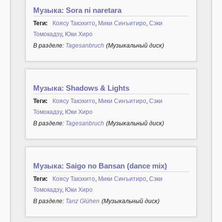
Музыка: Sora ni naretara
Теги:
Коясу Такэхито
,
Мики Синъитиро
,
Сэки
Томокадзу
,
Юки Хиро
В разделе:
Tagesanbruch
(Музыкальный диск)
Музыка: Shadows & Lights
Теги:
Коясу Такэхито
,
Мики Синъитиро
,
Сэки
Томокадзу
,
Юки Хиро
В разделе:
Tagesanbruch
(Музыкальный диск)
Музыка: Saigo no Bansan (dance mix)
Теги:
Коясу Такэхито
,
Мики Синъитиро
,
Сэки
Томокадзу
,
Юки Хиро
В разделе:
Tanz Glühen
(Музыкальный диск)