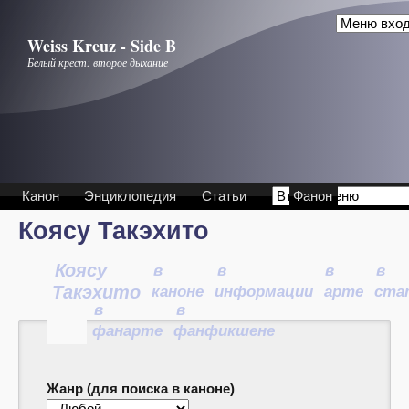
Перейти к основному содержанию
Weiss Kreuz - Side B
Белый крест: второе дыхание
Канон
Энциклопедия
Статьи
Фанон
Коясу Такэхито
Коясу
в
в
в
в
Такэхито
каноне
информации
арте
ста
в
в
фанарте
фанфикшене
Жанр (для поиска в каноне)