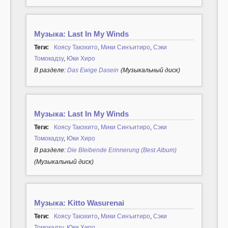
Музыка: Last In My Winds
Теги:
Коясу Такэхито
,
Мики Синъитиро
,
Сэки
Томокадзу
,
Юки Хиро
В разделе:
Das Ewige Dasein
(Музыкальный диск)
Музыка: Last In My Winds
Теги:
Коясу Такэхито
,
Мики Синъитиро
,
Сэки
Томокадзу
,
Юки Хиро
В разделе:
Die Bleibende Erinnerung (Best Album)
(Музыкальный диск)
Музыка: Kitto Wasurenai
Теги:
Коясу Такэхито
,
Мики Синъитиро
,
Сэки
Томокадзу
,
Юки Хиро