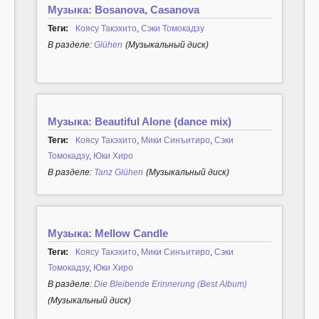
Музыка: Bosanova, Casanova
Теги:
Коясу Такэхито
,
Сэки Томокадзу
В разделе:
Glühen
(Музыкальный диск)
Музыка: Beautiful Alone (dance mix)
Теги:
Коясу Такэхито
,
Мики Синъитиро
,
Сэки
Томокадзу
,
Юки Хиро
В разделе:
Tanz Glühen
(Музыкальный диск)
Музыка: Mellow Candle
Теги:
Коясу Такэхито
,
Мики Синъитиро
,
Сэки
Томокадзу
,
Юки Хиро
В разделе:
Die Bleibende Erinnerung (Best Album)
(Музыкальный диск)