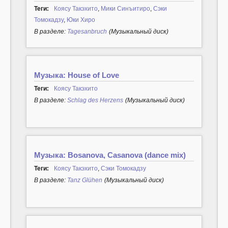
Теги:
Коясу Такэхито
,
Мики Синъитиро
,
Сэки
Томокадзу
,
Юки Хиро
В разделе:
Tagesanbruch
(Музыкальный диск)
Музыка: House of Love
Теги:
Коясу Такэхито
В разделе:
Schlag des Herzens
(Музыкальный диск)
Музыка: Bosanova, Casanova (dance mix)
Теги:
Коясу Такэхито
,
Сэки Томокадзу
В разделе:
Tanz Glühen
(Музыкальный диск)