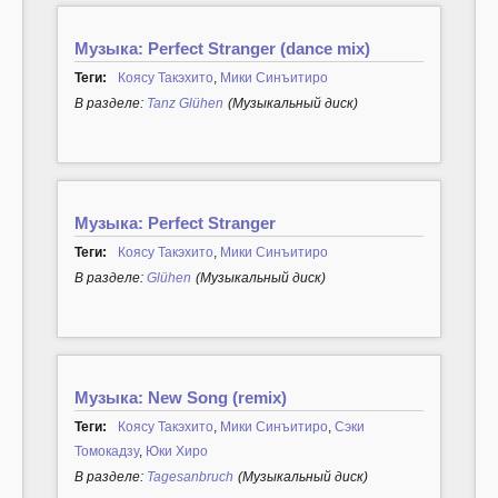
Музыка: Perfect Stranger (dance mix)
Теги:
Коясу Такэхито
,
Мики Синъитиро
В разделе:
Tanz Glühen
(Музыкальный диск)
Музыка: Perfect Stranger
Теги:
Коясу Такэхито
,
Мики Синъитиро
В разделе:
Glühen
(Музыкальный диск)
Музыка: New Song (remix)
Теги:
Коясу Такэхито
,
Мики Синъитиро
,
Сэки
Томокадзу
,
Юки Хиро
В разделе:
Tagesanbruch
(Музыкальный диск)