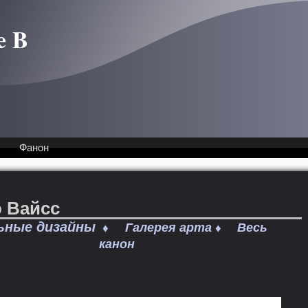
e B
Фанон
о Вайсс
ьные дизайны
Галерея арта
Весь
♦
♦
канон