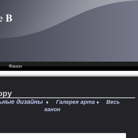
e B
Фанон
ору
ьные дизайны
Галерея арта
Весь
♦
♦
канон