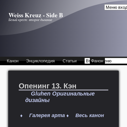
Перейти к основному содержанию
Weiss Kreuz - Side B
Белый крест: второе дыхание
Канон
Энциклопедия
Статьи
Фанон
Опенинг 13. Кэн
Gluhen Оригинальные
дизайны
Галерея арта
Весь канон
♦
♦