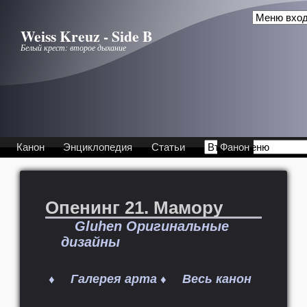
Перейти к основному содержанию
Weiss Kreuz - Side B
Белый крест: второе дыхание
Канон
Энциклопедия
Статьи
Фанон
Опенинг 21. Мамору
Gluhen Оригинальные
дизайны
Галерея арта
Весь канон
♦
♦