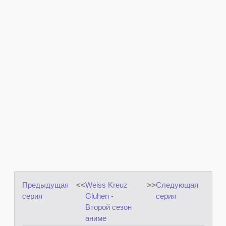
Предыдущая
<<
Weiss Kreuz
>>
Следующая
серия
Gluhen -
серия
Второй сезон
аниме