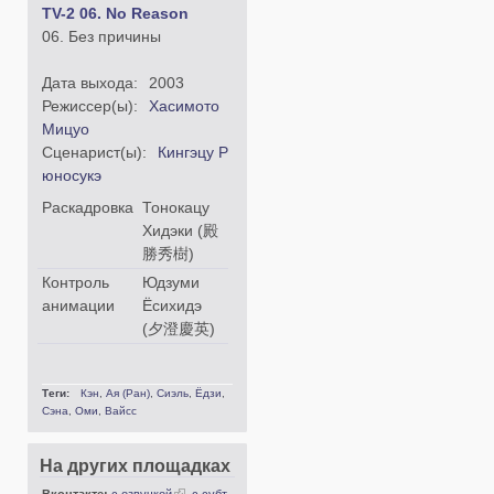
TV-2 06. No Reason
06. Без причины
Дата выхода:
2003
Режиссер(ы):
Хасимото
Мицуо
Сценарист(ы):
Кингэцу Р
юносукэ
Раскадровка
Тонокацу
Хидэки (殿
勝秀樹)
Контроль
Юдзуми
анимации
Ёсихидэ
(夕澄慶英)
Теги:
Кэн
,
Ая (Ран)
,
Сиэль
,
Ёдзи
,
Сэна
,
Оми
,
Вайсс
На других площадках