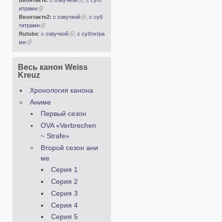
Вконтакте:
с озвучкой
,
с субт
итрами
Вконтакте2:
с озвучкой
,
с суб
титрами
Rutube
:
с озвучкой
,
с субтитра
ми
Весь канон Weiss
Kreuz
Хронология канона
Аниме
Первый сезон
OVA «Verbrechen
~ Strafe»
Второй сезон ани
ме
Серия 1
Серия 2
Серия 3
Серия 4
Серия 5