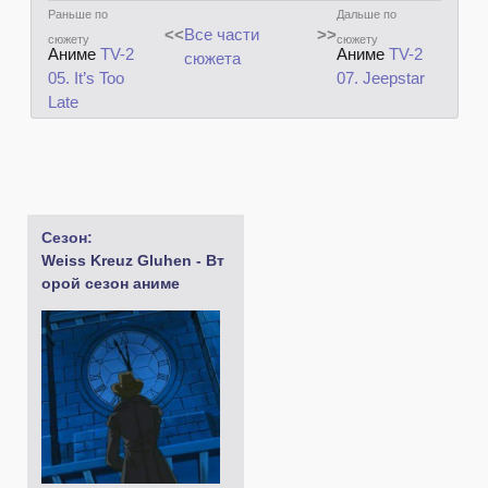
Раньше по
Дальше по
<<
Все части
>>
сюжету
сюжету
Аниме
TV-2
Аниме
TV-2
сюжета
05. It’s Too
07. Jeepstar
Late
Сезон:
Weiss Kreuz Gluhen - Вт
орой сезон аниме