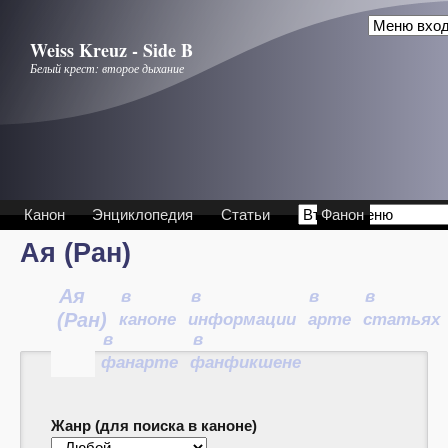
Перейти к основному содержанию
Weiss Kreuz - Side B
Белый крест: второе дыхание
Канон
Энциклопедия
Статьи
Фанон
Ая (Ран)
Ая
в
в
в
в
(Ран)
каноне
информации
арте
статьях
в
в
фанарте
фанфикшене
Жанр (для поиска в каноне)