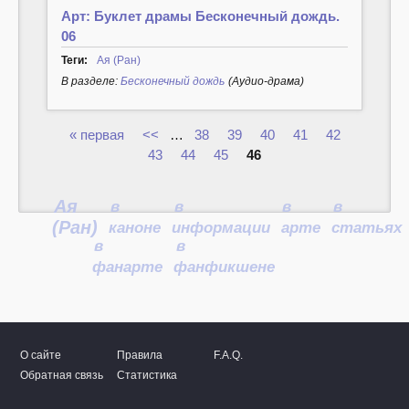
Арт: Буклет драмы Бесконечный дождь.
06
Теги:
Ая (Ран)
В разделе:
Бесконечный дождь
(Аудио-драма)
« первая
<<
…
38
39
40
41
42
Страницы
43
44
45
46
Ая
в
в
в
в
(Ран)
каноне
информации
арте
статьях
в
в
фанарте
фанфикшене
О сайте
Правила
F.A.Q.
Обратная связь
Статистика