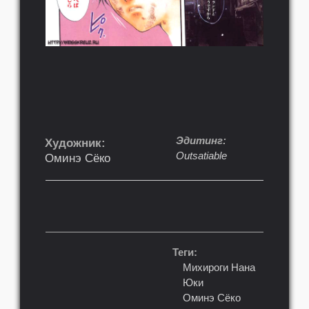
Эдитинг:
Художник:
Outsatiable
Оминэ Сёко
Теги:
Михироги Нана
Юки
Оминэ Сёко