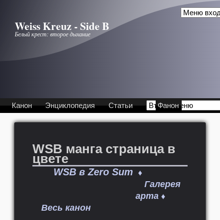
Перейти к основному содержанию
Weiss Kreuz - Side B
Белый крест: второе дыхание
Канон
Энциклопедия
Статьи
Фанон
WSB манга страница в
цвете
WSB в Zero Sum
♦
Галерея
арта
♦
Весь канон