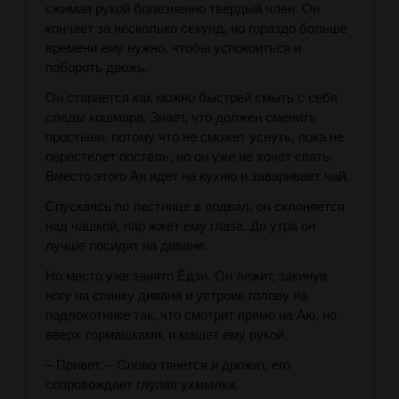
сжимая рукой болезненно твердый член. Он
кончает за несколько секунд, но гораздо больше
времени ему нужно, чтобы успокоиться и
побороть дрожь.
Он старается как можно быстрей смыть с себя
следы кошмара. Знает, что должен сменить
простыни, потому что не сможет уснуть, пока не
перестелет постель, но он уже не хочет спать.
Вместо этого Ая идет на кухню и заваривает чай.
Спускаясь по лестнице в подвал, он склоняется
над чашкой, пар жжет ему глаза. До утра он
лучше посидит на диване.
Но место уже занято Ёдзи. Он лежит, закинув
ногу на спинку дивана и устроив голову на
подлокотнике так, что смотрит прямо на Аю, но
вверх тормашками, и машет ему рукой.
– Привет. – Слово тянется и дрожит, его
сопровождает глупая ухмылка.