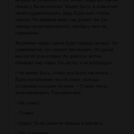
лежал у Аи на коленях. Может быть, в этом и нет
ничего удивительного, ведь Ёдзи пьет, чтобы
забыть. По крайней мере, так думает Ая. Он
никогда не интересовался, никогда у него не
спрашивал.
Фудзимия гадает, какой будет правда на вкус. Он
сомневается, что сможет рассказать. От одной
мысли об этих словах Ая давится, желчь
обжигает ему горло. Его мутит, и он возбужден.
– Не может быть, чтобы все было так плохо. –
Ёдзи похлопывает его по спине, пальцы
осторожно скользят по коже. – Станет легче,
если поговорить. Расскажи мне.
– Не станет.
– Станет.
– Идиот. Ты же даже не знаешь о чем речь.
– Так скажи мне.