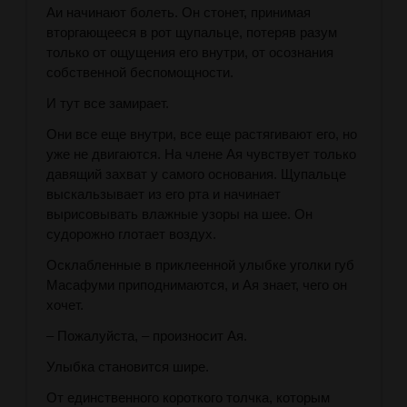
Аи начинают болеть. Он стонет, принимая
вторгающееся в рот щупальце, потеряв разум
только от ощущения его внутри, от осознания
собственной беспомощности.
И тут все замирает.
Они все еще внутри, все еще растягивают его, но
уже не двигаются. На члене Ая чувствует только
давящий захват у самого основания. Щупальце
выскальзывает из его рта и начинает
вырисовывать влажные узоры на шее. Он
судорожно глотает воздух.
Осклабленные в приклеенной улыбке уголки губ
Масафуми приподнимаются, и Ая знает, чего он
хочет.
– Пожалуйста, – произносит Ая.
Улыбка становится шире.
От единственного короткого толчка, которым