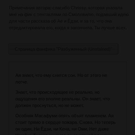
Примечания автора: спасибо Chrissy, которая указала
мне на фик с тентаклями по Смоллвилю, подавший идею
для части рассказа об Ае и Ёдзи, и за то, что она
отредактировала его, когда я закончила. Ты лучше всех.
Страница фанфика "Разбуженный (Unstained)"
Ая знает, что ему снится сон. Но от этого не
легче.
Знает, что происходящее не реально, но
ощущения его вполне реальны. Он знает, что
должен проснуться, но не может.
Особняк Масафуми опять объят пламенем. Ая
стоит прямо в сердце пожара. Снова. Но теперь
он один. Ни Ёдзи, ни Кена, ни Оми. Нет даже