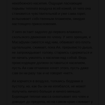
неизбежного насилия. Ощущая ласкающие
порывы теплого воздуха всей кожей, от чего она
становится чувствительной и уже сама горит,
вспыхивает собственным пламенем, ожидая
настоящего прикосновения.
У него встает задолго до первого влажного,
скользкого движения по члену. У него эрекция, и
Масафуми смеется над ним, обвивает его плоть
щупальцем, сжимает, пока Ая, прерывисто дыша,
не запрокидывает голову, стараясь сдержаться и
не начать умолять о насилии над собой. Ведь
происходящее должно оставаться насилием,
пусть Ая сам отчаянно хочет этого, пусть даже
сам он ни разу так и не говорит «нет».
Ая корчится в воздухе, толкаясь бедрами в
пустоту, но, как бы он ни изгибался, не может
получить ничего больше и ничего меньше.
Бурлящая теплая масса охватывает его член и
доводит до предела, но на самом краю сжимает у