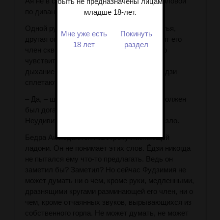
Ая не в состоянии ответить. Он мотает головой
быть не предназначены лицам
по дивану, потерянный, ищущий.
младше 18-лет.
Одной рукой Ёдзи удерживает его запястья,
Мне уже есть
Покинуть
другая опускается ему между ног и гладит его
18 лет
раздел
член сквозь брюки, лаская тонкой тканью
чувствительную плоть. Горячее и резкое
дыхание вырывается из горла Аи. Ноги Ёдзи
сплетаются с его.
– Да, – шепчет Ёдзи прямо ему в ухо. – Должен
был догадаться, что ты захочешь такого.
Неудивительно, что мне до сих пор не везло.
Бедра Аи подаются навстречу ласкающей
ладони. Он не понимает этих слов. Ёдзи никогда
не пытался ему что-то предлагать. Ведь он
заметил бы? Заметил? Но сейчас Фудзимия не
может думать ни о чем, кроме руки, медленными,
дразнящими кругами разминающей его член, ни о
чем, кроме отчаянных звуков, вырывающихся из
собственного горла. Не может думать, не может