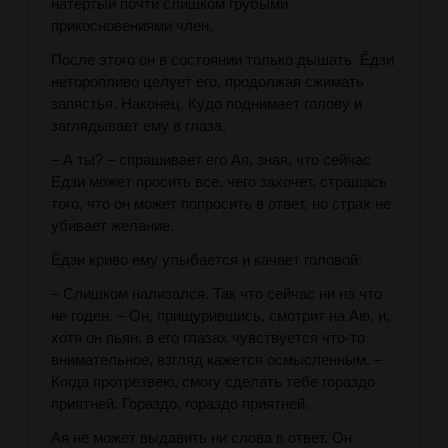
натертый почти слишком грубыми
прикосновениями член.
После этого он в состоянии только дышать. Ёдзи
неторопливо целует его, продолжая сжимать
запястья. Наконец, Кудо поднимает голову и
заглядывает ему в глаза.
– А ты? – спрашивает его Ая, зная, что сейчас
Ёдзи может просить все, чего захочет, страшась
того, что он может попросить в ответ, но страх не
убивает желание.
Ёдзи криво ему улыбается и качает головой:
– Слишком нализался. Так что сейчас ни на что
не годен. – Он, прищурившись, смотрит на Аю, и,
хотя он пьян, в его глазах чувствуется что-то
внимательное, взгляд кажется осмысленным. –
Когда протрезвею, смогу сделать тебе гораздо
приятней. Гораздо, гораздо приятней.
Ая не может выдавить ни слова в ответ. Он