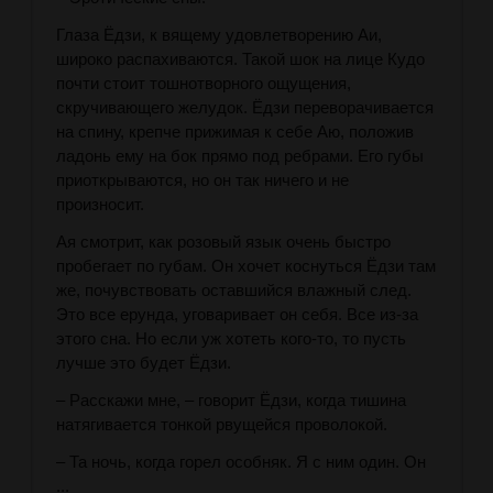
Глаза Ёдзи, к вящему удовлетворению Аи,
широко распахиваются. Такой шок на лице Кудо
почти стоит тошнотворного ощущения,
скручивающего желудок. Ёдзи переворачивается
на спину, крепче прижимая к себе Аю, положив
ладонь ему на бок прямо под ребрами. Его губы
приоткрываются, но он так ничего и не
произносит.
Ая смотрит, как розовый язык очень быстро
пробегает по губам. Он хочет коснуться Ёдзи там
же, почувствовать оставшийся влажный след.
Это все ерунда, уговаривает он себя. Все из-за
этого сна. Но если уж хотеть кого-то, то пусть
лучше это будет Ёдзи.
– Расскажи мне, – говорит Ёдзи, когда тишина
натягивается тонкой рвущейся проволокой.
– Та ночь, когда горел особняк. Я с ним один. Он
...