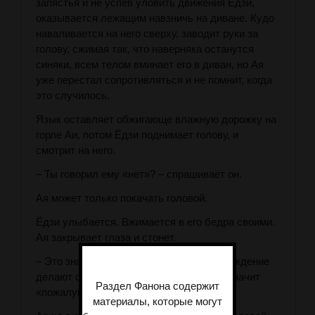
запястья и не успев уловить движения Ёдзи,
оказывается лежащим навзничь на диване. Кудо
наваливается на него сверху, заводит руки за
голову, сжимая так, что наверняка останутся
синяки, всем телом вминает его в диван, но Ая
уже перестал сопротивляться и не помнит, когда
это случилось.
Язык оставляет обжигающе влажную дорожку на
горле Аи, потом Ёдзи поднимает голову, и
смотрит на него.
– Ты говорил ему «нет»? – спрашивает он.
Ая может только покачать головой.
Ёдзи улыбается. Вжимается в его бедра своими.
Ая закрывает глаза и стонет.
– Это значит «да»? – Опьянение и возбуждение
делают слова Ёдзи невнятными. – Это значит
Раздел Фанона содержит
«пожалуйста»?
материалы, которые могут