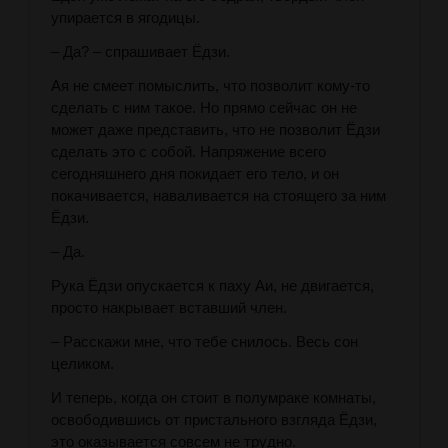
упирается в ягодицы.
– Да? – спрашивает Ёдзи.
Ая не смеет помыслить, что позволит кому-то
сделать с ним такое. Но прямо сейчас он не
может даже представить, что не позволит Ёдзи
сделать это с собой. Напряжение всего
сегодняшнего дня покидает его тело, и он
покачивается, наваливается на стоящего за ним
Ёдзи.
– Да.
Рука Ёдзи опускается к паху Аи, не двигается,
просто накрывает вставший член.
– Расскажи мне, что тебе снилось. Весь сон
целиком.
И теперь, когда он стоит в полумраке комнаты,
освободившись от пристального взгляда Ёдзи,
это оказывается совсем не трудно.