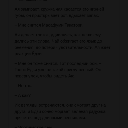
Ая замирает, кружка чая касается его нижней
губы, он приоткрывает рот, вдыхает запах.
– Мне снится Масафуми Такатори.
Ая делает глоток, удивляясь, как легко ему
дались эти слова. Чай обжигает его язык до
онемения, до потери чувствительности. Ая ждет
реакции Ёдзи.
– Мне он тоже снится. Тот последний бой. –
Голос Ёдзи уже не такой приглушенный. Он
повернулся, чтобы видеть Аю.
– Не так.
– А как?
Их взгляды встречаются, они смотрят друг на
друга, и Ёдзи сонно моргает, зеленая радужка
прячется под длинными ресницами.
– Эротические сны.