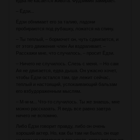
едва не касается живота. Фудзимия замирает.
– Ёдзи...
Ёдзи обнимает его за талию, ладони
пробираются под рубашку, ложатся на спину.
– Ты теплый, – бормочет он, чуть сдвигается, и
от этого движения член Аи вздрагивает. –
Расскажи мне, что случилось, – просит Ёдзи.
– Ничего не случилось. Слезь с меня. – Но сам
Ая не двигается, едва дыша. Он ужасно хочет,
чтобы Ёдзи остался там, где лежит сейчас,
теплый и настоящий, успокаивающий бальзам
его взбудораженным мыслям.
– М-м-м... Что-то случилось. Ты же знаешь, мне
можно рассказать. Я ведь все равно завтра
ничего не вспомню.
Либо Ёдзи говорит правду, либо он очень
хороший актер. Но, как бы там ни было, он еще
ни разу не упомянул о тех ночах, когда вот так же