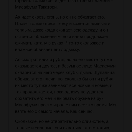
Шрайнт. Только он, и где-то за стеной пламени –
Масафуми Такатори.
Ая идет сквозь огонь, но он не обжигает его.
Пламя только лижет кожу и кажется нежным и
теплым, даже когда сжигает всю одежду, и он
остается обнаженным, но и нагой продолжает
сжимать катану в руках. Что-то скользкое и
влажное обвивает его лодыжку.
Ая смотрит вниз и рубит, но на его месте тут же
оказывается другое, и безумное лицо Масафуми
склабится на него через клубы дыма. Щупальца
обвивают его плечи, но, сколько бы он ни рубил,
их место тут же занимают все новые и новые, и
так продолжается, пока одному не удается
обхватить его меч и вырвать оружие из рук.
Масафуми просто играл с ним все это время. Мог
взять его с самого начала. Как сейчас.
Скользкие, но не отвратительно слизистые, а
теплые и сильные, они охватывают его талию,