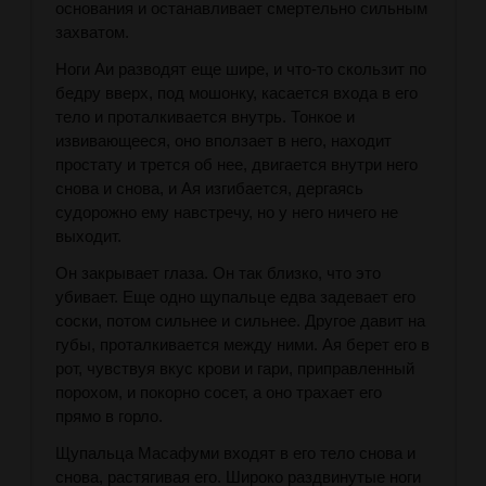
основания и останавливает смертельно сильным
захватом.
Ноги Аи разводят еще шире, и что-то скользит по
бедру вверх, под мошонку, касается входа в его
тело и проталкивается внутрь. Тонкое и
извивающееся, оно вползает в него, находит
простату и трется об нее, двигается внутри него
снова и снова, и Ая изгибается, дергаясь
судорожно ему навстречу, но у него ничего не
выходит.
Он закрывает глаза. Он так близко, что это
убивает. Еще одно щупальце едва задевает его
соски, потом сильнее и сильнее. Другое давит на
губы, проталкивается между ними. Ая берет его в
рот, чувствуя вкус крови и гари, приправленный
порохом, и покорно сосет, а оно трахает его
прямо в горло.
Щупальца Масафуми входят в его тело снова и
снова, растягивая его. Широко раздвинутые ноги