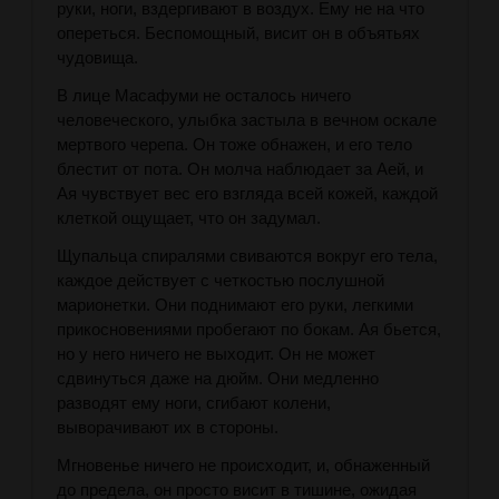
руки, ноги, вздергивают в воздух. Ему не на что
опереться. Беспомощный, висит он в объятьях
чудовища.
В лице Масафуми не осталось ничего
человеческого, улыбка застыла в вечном оскале
мертвого черепа. Он тоже обнажен, и его тело
блестит от пота. Он молча наблюдает за Аей, и
Ая чувствует вес его взгляда всей кожей, каждой
клеткой ощущает, что он задумал.
Щупальца спиралями свиваются вокруг его тела,
каждое действует с четкостью послушной
марионетки. Они поднимают его руки, легкими
прикосновениями пробегают по бокам. Ая бьется,
но у него ничего не выходит. Он не может
сдвинуться даже на дюйм. Они медленно
разводят ему ноги, сгибают колени,
выворачивают их в стороны.
Мгновенье ничего не происходит, и, обнаженный
до предела, он просто висит в тишине, ожидая