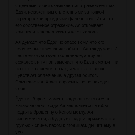
с цветами, и они оказываются отражением глаз
Ёдзи, искаженным сплетенными за тонкой
перегородкой орхидеями фаленопсис. Или это
его собственное отражение. Ая открывает
крышку и теперь дрожит уже от холода.
Ая думает, что Ёдзи не опасен ему, что его
полуночные признания забыты. Ая так думает. И
часть его чувствует облегчение, а другая
сожалеет, и тут он замечает, что Ёдзи смотрит на
него со знанием в глазах, и часть его вновь
чувствует облегчение, а другая боится.
Сомневается. Хочет спросить, но не находит
слов.
Ёдзи выбирает момент, когда они остаются в
магазине одни, когда Ая наклоняется, чтобы
поднять брошенную Кеном метлу. Ая
выпрямляется, а Кудо уже рядом, прижимается
грудью к спине, пахом к ягодицам, дышит ему в
ухо.