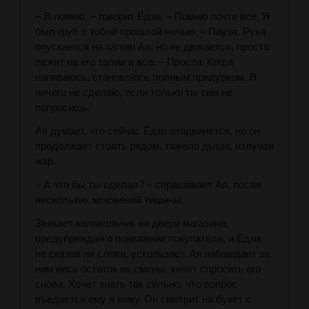
– Я помню, – говорит Ёдзи. – Помню почти все. Я
был груб с тобой прошлой ночью. – Пауза. Рука
опускается на талию Аи, но не двигается, просто
лежит на его талии и все. – Прости. Когда
напиваюсь, становлюсь полным придурком. Я
ничего не сделаю, если только ты сам не
попросишь.
Ая думает, что сейчас Ёдзи отодвинется, но он
продолжает стоять рядом, тяжело дыша, излучая
жар.
– А что бы ты сделал? – спрашивает Ая, после
нескольких мгновений тишины.
Звякает колокольчик на двери магазина,
предупреждая о появлении покупателя, и Ёдзи,
не сказав ни слова, ускользает. Ая наблюдает за
ним весь остаток их смены, хочет спросить его
снова. Хочет знать так сильно, что вопрос
въедается ему в кожу. Он смотрит на букет с