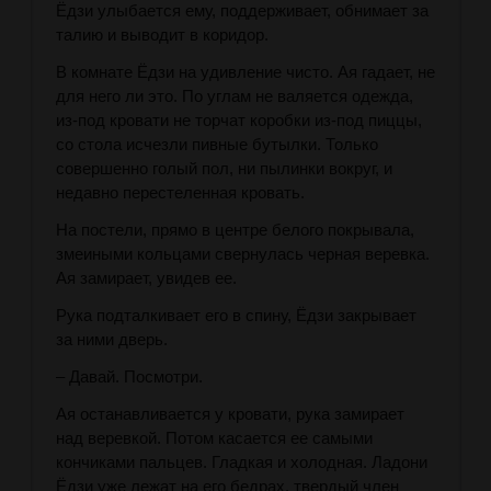
Ёдзи улыбается ему, поддерживает, обнимает за
талию и выводит в коридор.
В комнате Ёдзи на удивление чисто. Ая гадает, не
для него ли это. По углам не валяется одежда,
из-под кровати не торчат коробки из-под пиццы,
со стола исчезли пивные бутылки. Только
совершенно голый пол, ни пылинки вокруг, и
недавно перестеленная кровать.
На постели, прямо в центре белого покрывала,
змеиными кольцами свернулась черная веревка.
Ая замирает, увидев ее.
Рука подталкивает его в спину, Ёдзи закрывает
за ними дверь.
– Давай. Посмотри.
Ая останавливается у кровати, рука замирает
над веревкой. Потом касается ее самыми
кончиками пальцев. Гладкая и холодная. Ладони
Ёдзи уже лежат на его бедрах, твердый член