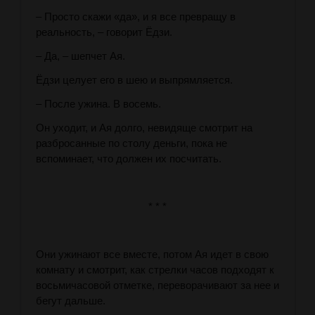
– Просто скажи «да», и я все превращу в
реальность, – говорит Ёдзи.
– Да, – шепчет Ая.
Ёдзи целует его в шею и выпрямляется.
– После ужина. В восемь.
Он уходит, и Ая долго, невидяще смотрит на
разбросанные по столу деньги, пока не
вспоминает, что должен их посчитать.
* * *
Они ужинают все вместе, потом Ая идет в свою
комнату и смотрит, как стрелки часов подходят к
восьмичасовой отметке, переворачивают за нее и
бегут дальше.