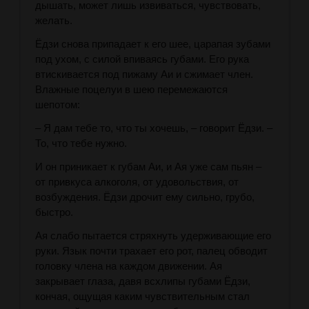
дышать, может лишь извиваться, чувствовать,
желать.
Ёдзи снова припадает к его шее, царапая зубами
под ухом, с силой впиваясь губами. Его рука
втискивается под пижаму Аи и сжимает член.
Влажные поцелуи в шею перемежаются
шепотом:
– Я дам тебе то, что ты хочешь, – говорит Ёдзи. –
То, что тебе нужно.
И он приникает к губам Аи, и Ая уже сам пьян –
от привкуса алкоголя, от удовольствия, от
возбуждения. Ёдзи дрочит ему сильно, грубо,
быстро.
Ая слабо пытается стряхнуть удерживающие его
руки. Язык почти трахает его рот, палец обводит
головку члена на каждом движении. Ая
закрывает глаза, давя всхлипы губами Ёдзи,
кончая, ощущая каким чувствительным стал