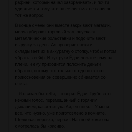
рафией, который начал заворачивать, и почти
удивляется тому, что на ее листьях не написан
тот же вопрос.
В конце смены они вместе закрывают магазин,
молча убирают торговый зал, опускают
металлические рольставни и подсчитывают
выручку за день. Ая проверяет чеки и
складывает их в аккуратную стопку, чтобы потом
убрать в сейф. И тут руки Ёдзи ложатся ему на
плечи, и ему приходится положить деньги
обратно, потому что только от одного этого
прикосновения он совершенно сбивается со
счета.
– Я связал бы тебя, – говорит Ёдзи. Грубовато-
нежный голос, перемешанный с горячим
дыханием, касается уха Аи, его шеи. – У меня
все, что нужно, уже приготовлено в комнате.
Шелковая веревка, черная. На твоей коже она
смотрелась бы красиво.