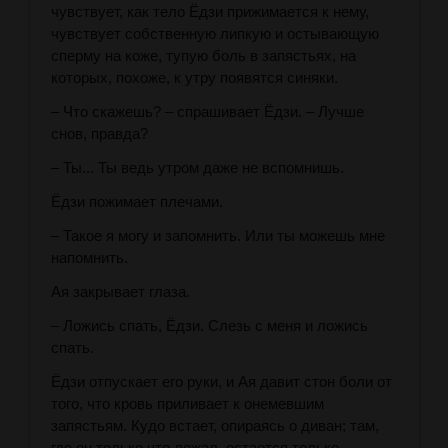
чувствует, как тело Ёдзи прижимается к нему,
чувствует собственную липкую и остывающую
сперму на коже, тупую боль в запястьях, на
которых, похоже, к утру появятся синяки.
– Что скажешь? – спрашивает Ёдзи. – Лучше
снов, правда?
– Ты... Ты ведь утром даже не вспомнишь.
Ёдзи пожимает плечами.
– Такое я могу и запомнить. Или ты можешь мне
напомнить.
Ая закрывает глаза.
– Ложись спать, Ёдзи. Слезь с меня и ложись
спать.
Ёдзи отпускает его руки, и Ая давит стон боли от
того, что кровь приливает к онемевшим
запястьям. Кудо встает, опираясь о диван; там,
где он только что лежал, остается только