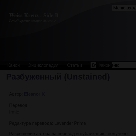
Перейти к основному содержанию
Weiss Kreuz - Side B
Белый крест: второе дыхание
Канон
Энциклопедия
Статьи
Фанон
Разбуженный (Unstained)
Автор:
Eleanor K
Перевод:
Irmie
Редактура перевода: Lavender Prime
Разрешение автора на перевод и публикацию: получено.