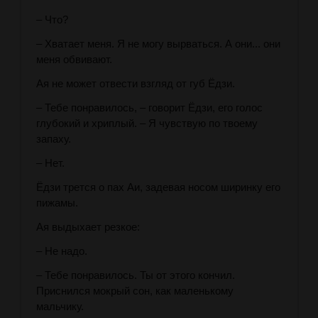
– Что?
– Хватает меня. Я не могу вырваться. А они... они
меня обвивают.
Ая не может отвести взгляд от губ Ёдзи.
– Тебе понравилось, – говорит Ёдзи, его голос
глубокий и хриплый. – Я чувствую по твоему
запаху.
– Нет.
Ёдзи трется о пах Аи, задевая носом ширинку его
пижамы.
Ая выдыхает резкое:
– Не надо.
– Тебе понравилось. Ты от этого кончил.
Приснился мокрый сон, как маленькому
мальчику.