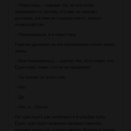
– Перестань, – говорит Ая, но его голос
прерывается, потому что ему не хватает
дыхания, и в нем не слышно «нет», только
«пожалуйста».
– Признаешься, и я перестану.
Горячее дыхание на его обнаженном члене через
ткань.
– Мне понравилось, – шепчет Ая, хотя знает, что
Ёдзи лжет, знает, что он не прекратит.
– Ты кончил от этого сна.
– Нет.
– Да.
– Нет, я... После.
Он чувствует, как изгибаются в улыбке губы
Ёдзи, чувствует влажное касание горячего
кончика языка на складке между бедром и пахом,