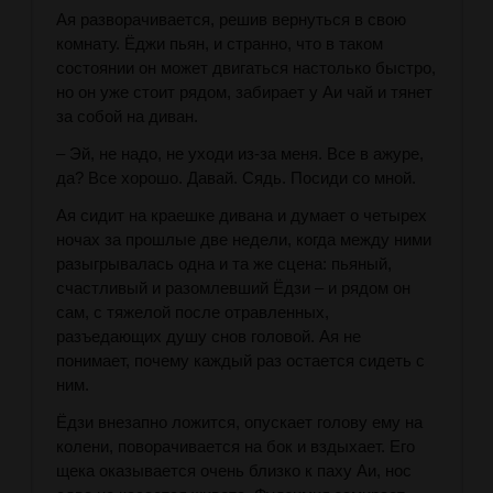
Ая разворачивается, решив вернуться в свою
комнату. Ёджи пьян, и странно, что в таком
состоянии он может двигаться настолько быстро,
но он уже стоит рядом, забирает у Аи чай и тянет
за собой на диван.
– Эй, не надо, не уходи из-за меня. Все в ажуре,
да? Все хорошо. Давай. Сядь. Посиди со мной.
Ая сидит на краешке дивана и думает о четырех
ночах за прошлые две недели, когда между ними
разыгрывалась одна и та же сцена: пьяный,
счастливый и разомлевший Ёдзи – и рядом он
сам, с тяжелой после отравленных,
разъедающих душу снов головой. Ая не
понимает, почему каждый раз остается сидеть с
ним.
Ёдзи внезапно ложится, опускает голову ему на
колени, поворачивается на бок и вздыхает. Его
щека оказывается очень близко к паху Аи, нос