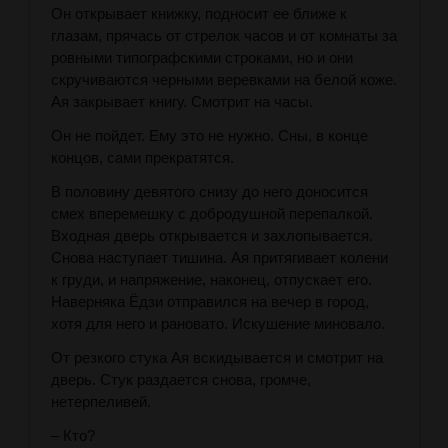
Он открывает книжку, подносит ее ближе к
глазам, прячась от стрелок часов и от комнаты за
ровными типографскими строками, но и они
скручиваются черными веревками на белой коже.
Ая закрывает книгу. Смотрит на часы.
Он не пойдет. Ему это не нужно. Сны, в конце
концов, сами прекратятся.
В половину девятого снизу до него доносится
смех вперемешку с добродушной перепалкой.
Входная дверь открывается и захлопывается.
Снова наступает тишина. Ая притягивает колени
к груди, и напряжение, наконец, отпускает его.
Наверняка Ёдзи отправился на вечер в город,
хотя для него и рановато. Искушение миновало.
От резкого стука Ая вскидывается и смотрит на
дверь. Стук раздается снова, громче,
нетерпеливей.
– Кто?