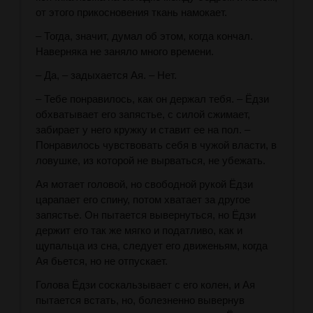
от этого прикосновения ткань намокает.
– Тогда, значит, думал об этом, когда кончал.
Наверняка не заняло много времени.
– Да, – задыхается Ая. – Нет.
– Тебе понравилось, как он держал тебя. – Ёдзи
обхватывает его запястье, с силой сжимает,
забирает у него кружку и ставит ее на пол. –
Понравилось чувствовать себя в чужой власти, в
ловушке, из которой не вырваться, не убежать.
Ая мотает головой, но свободной рукой Ёдзи
царапает его спину, потом хватает за другое
запястье. Он пытается вывернуться, но Ёдзи
держит его так же мягко и податливо, как и
щупальца из сна, следует его движеньям, когда
Ая бьется, но не отпускает.
Голова Ёдзи соскальзывает с его колен, и Ая
пытается встать, но, болезненно вывернув