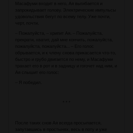
Масафуми входит в него, Ая выгибается и
запрокидывает голову. Электрические импульсы
удовольствия бегут по всему телу. Уже почти,
черт, почти.
– Пожалуйста, – хрипит Ая. – Пожалуйста,
прекрати, хватит, дай мне кончить, пожалуйста,
пожалуйста, пожалуйста... – Его голос
обрывается, и к члену снова прикасается что-то,
быстро и грубо двигается по нему, и Масафуми
трахает его в рот и в задницу и гогочет над ним, и
Ая слышит его голос:
– Я победил.
* * *
После таких снов Ая всегда просыпается,
запутавшись в простынях, весь в поту и уже