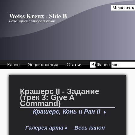
Перейти к основному содержанию
Weiss Kreuz - Side B
Белый крест: второе дыхание
Канон
Энциклопедия
Статьи
Фанон
Крашерс II - Задание
(трек 3: Give A
Command)
Крашерс, Конь и Ран II
♦
Галерея арта
Весь канон
♦