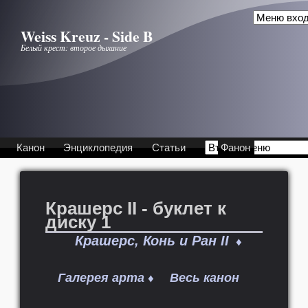
Перейти к основному содержанию
Weiss Kreuz - Side B
Белый крест: второе дыхание
Канон
Энциклопедия
Статьи
Фанон
Крашерс II - буклет к
диску 1
Крашерс, Конь и Ран II
♦
Галерея арта
Весь канон
♦