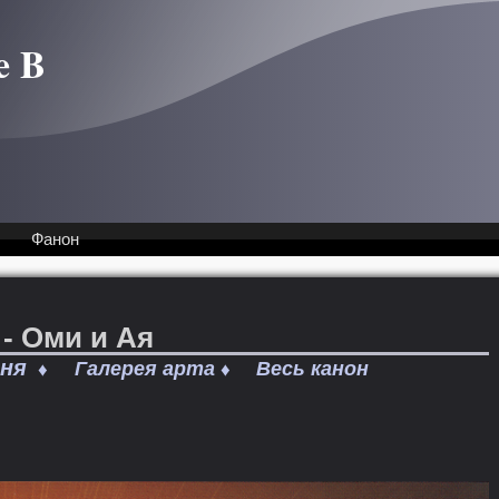
e B
Фанон
e - Оми и Ая
гня
Галерея арта
Весь канон
♦
♦