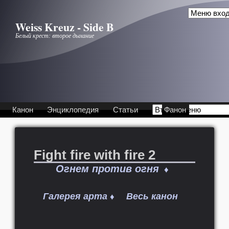
Перейти к основному содержанию
Weiss Kreuz - Side B
Белый крест: второе дыхание
Канон
Энциклопедия
Статьи
Фанон
Fight fire with fire 2
Огнем против огня
♦
Галерея арта
Весь канон
♦