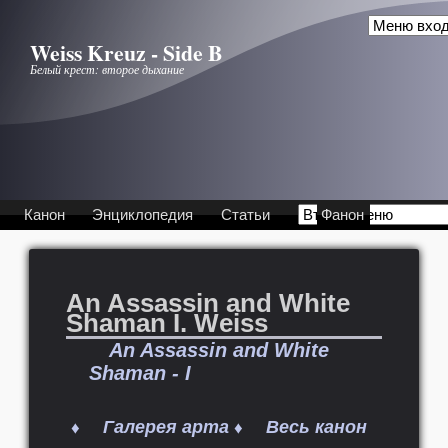
Перейти к основному содержанию
Weiss Kreuz - Side B
Белый крест: второе дыхание
Канон
Энциклопедия
Статьи
Фанон
An Assassin and White
Shaman I. Weiss
An Assassin and White
Shaman - I
Галерея арта
Весь канон
♦
♦