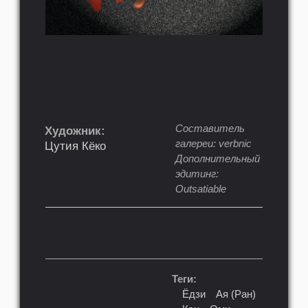
Составитель
Художник:
галереи: verbnic
Цутия Кёко
Дополнительный
эдитинг:
Outsatiable
Теги:
Ёдзи
Ая (Ран)