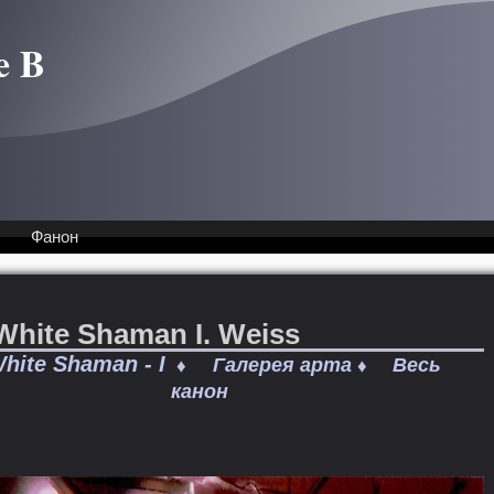
e B
Фанон
White Shaman I. Weiss
hite Shaman - I
Галерея арта
Весь
♦
♦
канон