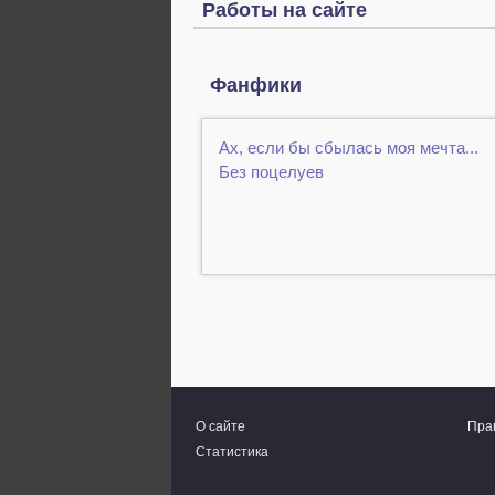
Работы на сайте
Фанфики
Ах, если бы сбылась моя мечта...
Без поцелуев
О сайте
Пра
Статистика