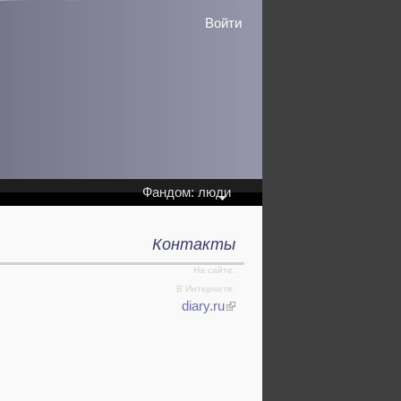
Войти
Фандом: люди
Контакты
На сайте:
В Интернете:
diary.ru