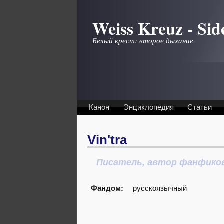
Перейти к основному содержанию
Weiss Kreuz - Sid
Белый крест: второе дыхание
Канон
Энциклопедия
Статьи
Vin'tra
Писатель, автор фанфико
Фандом:
русскоязычный