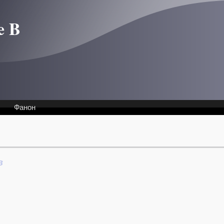
e B
Фанон
в
Интервью