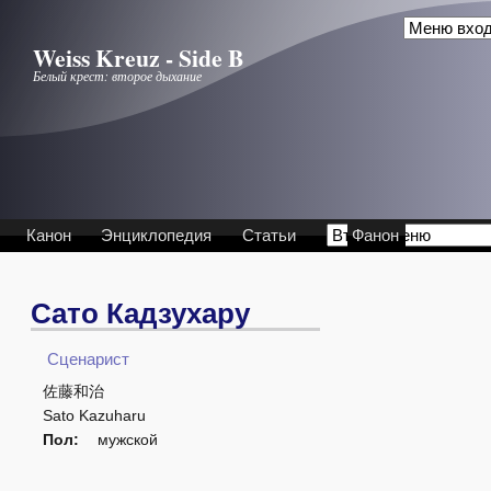
Перейти к основному содержанию
Weiss Kreuz - Side B
Белый крест: второе дыхание
Канон
Энциклопедия
Статьи
Фанон
Сато Кадзухару
Сценарист
佐藤和治
Sato Kazuharu
Пол:
мужской